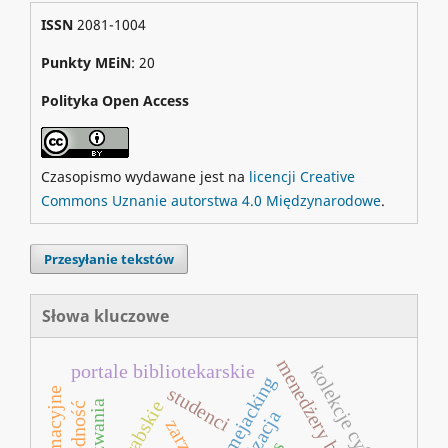
ISSN
2081-1004
Punkty MEiN
: 20
Polityka Open Access
Czasopismo wydawane jest na
licencji Creative
Commons Uznanie autorstwa 4.0 Międzynarodowe
.
Przesyłanie tekstów
Słowa kluczowe
menedżery bibliografii
portale bibliotekarskie
kolekcje cyfrowe
memejacking
studenci
wyzwania