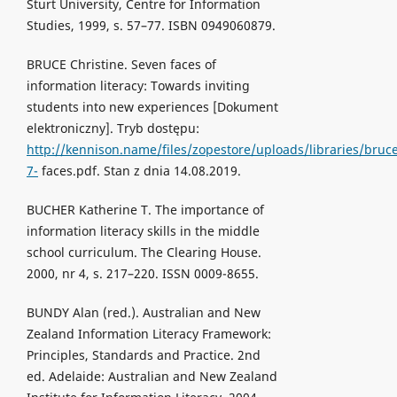
Sturt University, Centre for Information
Studies, 1999, s. 57–77. ISBN 0949060879.
BRUCE Christine. Seven faces of
information literacy: Towards inviting
students into new experiences [Dokument
elektroniczny]. Tryb dostępu:
http://kennison.name/files/zopestore/uploads/libraries/bruc
7-
faces.pdf. Stan z dnia 14.08.2019.
BUCHER Katherine T. The importance of
information literacy skills in the middle
school curriculum. The Clearing House.
2000, nr 4, s. 217–220. ISSN 0009-8655.
BUNDY Alan (red.). Australian and New
Zealand Information Literacy Framework:
Principles, Standards and Practice. 2nd
ed. Adelaide: Australian and New Zealand