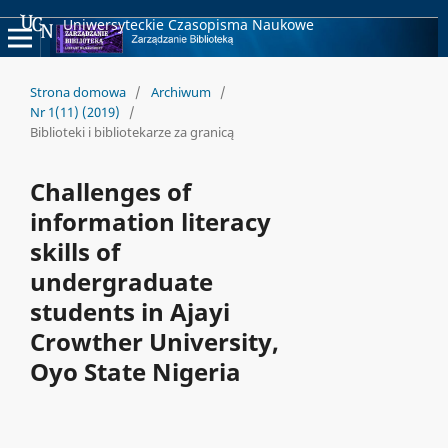
Uniwersyteckie Czasopisma Naukowe
Strona domowa
/
Archiwum
/
Nr 1(11) (2019)
/
Biblioteki i bibliotekarze za granicą
Challenges of
information literacy
skills of
undergraduate
students in Ajayi
Crowther University,
Oyo State Nigeria