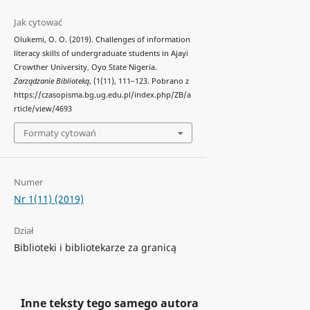
Jak cytować
Olukemi, O. O. (2019). Challenges of information
literacy skills of undergraduate students in Ajayi
Crowther University, Oyo State Nigeria.
Zarządzanie Biblioteką
, (1(11), 111–123. Pobrano z
https://czasopisma.bg.ug.edu.pl/index.php/ZB/a
rticle/view/4693
Formaty cytowań
Numer
Nr 1(11) (2019)
Dział
Biblioteki i bibliotekarze za granicą
Inne teksty tego samego autora