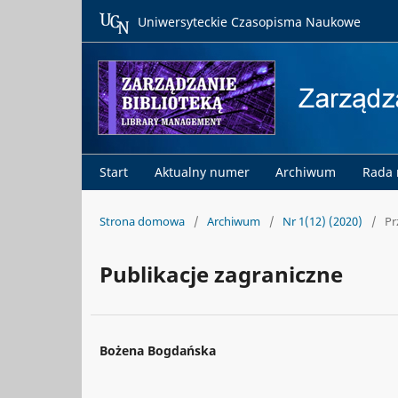
Uniwersyteckie Czasopisma Naukowe
Start
Aktualny numer
Archiwum
Rada
Strona domowa
/
Archiwum
/
Nr 1(12) (2020)
/
Pr
Publikacje zagraniczne
Bożena Bogdańska