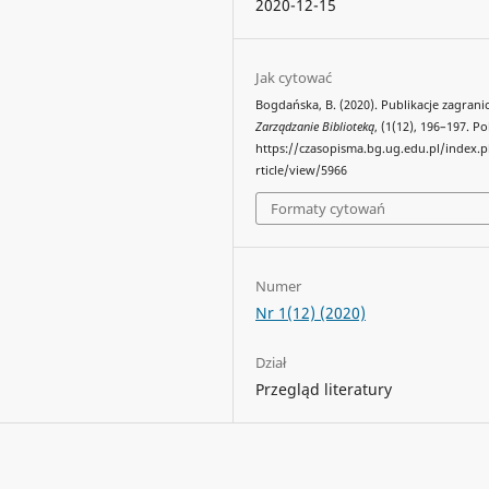
2020-12-15
Jak cytować
Bogdańska, B. (2020). Publikacje zagrani
Zarządzanie Biblioteką
, (1(12), 196–197. P
https://czasopisma.bg.ug.edu.pl/index.
rticle/view/5966
Formaty cytowań
Numer
Nr 1(12) (2020)
Dział
Przegląd literatury