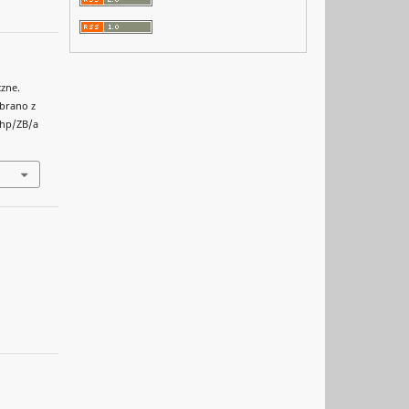
czne.
obrano z
php/ZB/a