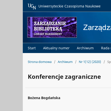
Uniwersyteckie Czasopisma Naukowe
Start
Aktualny numer
Archiwum
Rada
Strona domowa
/
Archiwum
/
Nr 1(12) (2020)
/
Sp
Konferencje zagraniczne
Bożena Bogdańska