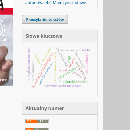
autorstwa 4.0 Międzynarodowe
.
Przesyłanie tekstów
Słowa kluczowe
wyzwania
narzędzia internetowe
memejacking
właściwości rfid hf
organizacja
kształcenie bibliotekarzy
zarządzanie wiedzą
studenci
różnorodność
cypr
romans
portale naukowe
newsjacking
bazy danych
kraje arabskie
izrael
grecja
biblioteki włoskie
wyszukiwarki naukowe
Aktualny numer