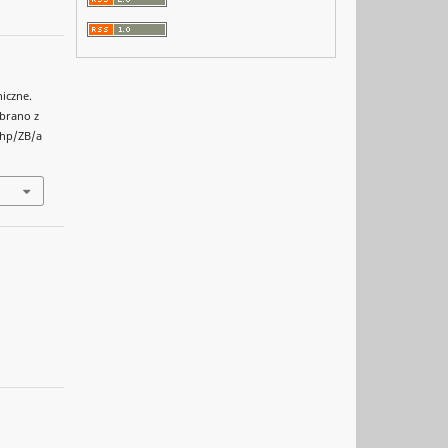
iczne.
obrano z
php/ZB/a