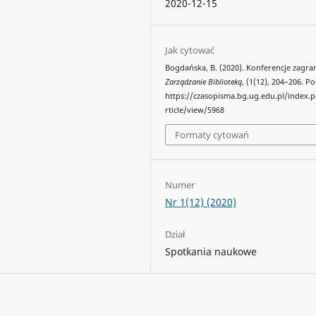
2020-12-15
Jak cytować
Bogdańska, B. (2020). Konferencje zagran
Zarządzanie Biblioteką
, (1(12), 204–206. P
https://czasopisma.bg.ug.edu.pl/index.
rticle/view/5968
Formaty cytowań
Numer
Nr 1(12) (2020)
Dział
Spotkania naukowe