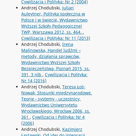
Cywilizacja i Polityka: Nr 2 (2004)
Andrzej Chodubski,
Julian
Auleytner, Polityka społeczna w
Polsce i w świecie, Wydawnictwo
Wyższej Szkoły Pedagogicznej
TWP, Warszawa 2012, ss. 464.
,
Cywilizacja i Polityka: Nr 11 (2013)
Andrzej Chodubski,
Irena
Malinowska, Handel ludźmi –
metody, działania sprawców,
Wydawnictwo Wyższej Szkoły
Bezpieczeństwa, Poznań 2015, ss.
391, 3 nlb
,
Cywilizacja i Polityka:
Nr 14 (2016)
Andrzej Chodubski,
Teresa Łoś-
Nowak, Stosunki międzynarodowe.
Teorie - systemy - uczestnicy,
Wydawnictwo Uniwersytetu
Wrocławskiego, Wrocław 2006, ss.
361
,
Cywilizacja i Polityka: Nr 4
(2006)
Andrzej Chodubski,
Kazimierz
Łastawski, Od idei do integracji