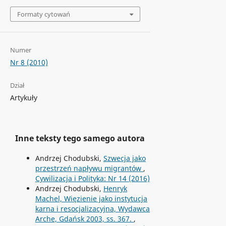
Formaty cytowań
Numer
Nr 8 (2010)
Dział
Artykuły
Inne teksty tego samego autora
Andrzej Chodubski,
Szwecja jako
przestrzeń napływu migrantów
,
Cywilizacja i Polityka: Nr 14 (2016)
Andrzej Chodubski,
Henryk
Machel, Więzienie jako instytucja
karna i resocjalizacyjna, Wydawca
Arche, Gdańsk 2003, ss. 367.
,