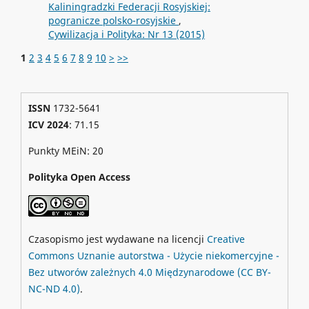
Kaliningradzki Federacji Rosyjskiej:
pogranicze polsko-rosyjskie
,
Cywilizacja i Polityka: Nr 13 (2015)
1
2
3
4
5
6
7
8
9
10
>
>>
ISSN
1732-5641
ICV 2024
: 71.15
Punkty MEiN: 20
Polityka Open Access
Czasopismo jest wydawane na licencji
Creative
Commons
Uznanie autorstwa - Użycie niekomercyjne -
Bez utworów zależnych 4.0 Międzynarodowe
(CC BY-
NC-ND 4.0)
.