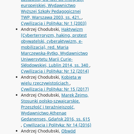
europejskiej, Wydawnictwo
Wyższej Szkoły Pedagogicznej
TWP, Warszawa 2003, ss. 421.
,
Cywilizacja i Polityka: Nr 1 (2003)
Andrzej Chodubski,
Haktywizm
(Cyberterroryzm, haking, protest
obywatelski, cyberaktywizm, e-
mobilizacja), red. Maria
Marczewska-Rytko, Wydawnictwo
Uniwersytetu Marii Curie-
Skłodowskiej, Lublin 2014, ss. 340
,
Cywilizacja i Polityka: Nr 12 (2014)
Andrzej Chodubski,
Kobieta w
wielu rzeczywistościach
,
Cywilizacja i Polityka: Nr 15 (2017)
Andrzej Chodubski,
Marek Żejmo,
Stosunki polsko-szwajcarskie.
Przeszłość i teraźniejszość,
Wydawnictwo Athenae
Gedanenses, Gdańsk 2016, ss. 615
,
Cywilizacja i Polityka: Nr 14 (2016)
Andrzej Chodubski,
Obwód