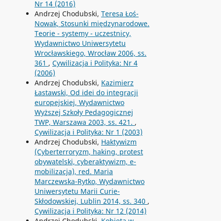
Nr 14 (2016)
Andrzej Chodubski,
Teresa Łoś-
Nowak, Stosunki międzynarodowe.
Teorie - systemy - uczestnicy,
Wydawnictwo Uniwersytetu
Wrocławskiego, Wrocław 2006, ss.
361
,
Cywilizacja i Polityka: Nr 4
(2006)
Andrzej Chodubski,
Kazimierz
Łastawski, Od idei do integracji
europejskiej, Wydawnictwo
Wyższej Szkoły Pedagogicznej
TWP, Warszawa 2003, ss. 421.
,
Cywilizacja i Polityka: Nr 1 (2003)
Andrzej Chodubski,
Haktywizm
(Cyberterroryzm, haking, protest
obywatelski, cyberaktywizm, e-
mobilizacja), red. Maria
Marczewska-Rytko, Wydawnictwo
Uniwersytetu Marii Curie-
Skłodowskiej, Lublin 2014, ss. 340
,
Cywilizacja i Polityka: Nr 12 (2014)
Andrzej Chodubski,
Kobieta w