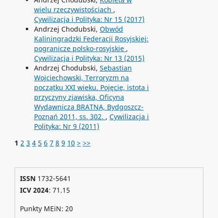
wielu rzeczywistościach
,
Cywilizacja i Polityka: Nr 15 (2017)
Andrzej Chodubski,
Obwód
Kaliningradzki Federacji Rosyjskiej:
pogranicze polsko-rosyjskie
,
Cywilizacja i Polityka: Nr 13 (2015)
Andrzej Chodubski,
Sebastian
Wojciechowski, Terroryzm na
początku XXI wieku. Pojęcie, istota i
przyczyny zjawiska, Oficyna
Wydawnicza BRATNA, Bydgoszcz-
Poznań 2011, ss. 302.
,
Cywilizacja i
Polityka: Nr 9 (2011)
1
2
3
4
5
6
7
8
9
10
>
>>
ISSN
1732-5641
ICV 2024
: 71.15
Punkty MEiN: 20