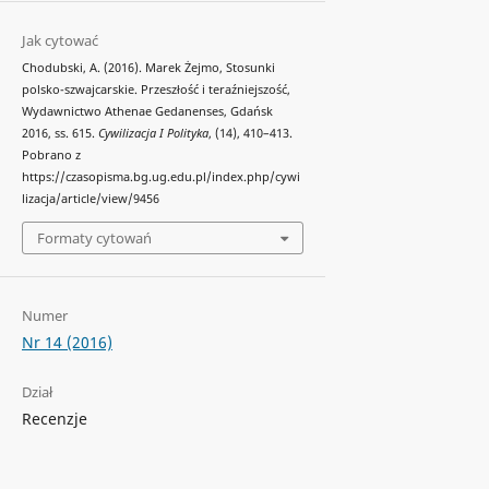
Jak cytować
Chodubski, A. (2016). Marek Żejmo, Stosunki
polsko-szwajcarskie. Przeszłość i teraźniejszość,
Wydawnictwo Athenae Gedanenses, Gdańsk
2016, ss. 615.
Cywilizacja I Polityka
, (14), 410–413.
Pobrano z
https://czasopisma.bg.ug.edu.pl/index.php/cywi
lizacja/article/view/9456
Formaty cytowań
Numer
Nr 14 (2016)
Dział
Recenzje