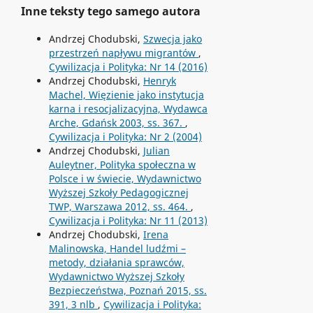
Inne teksty tego samego autora
Andrzej Chodubski,
Szwecja jako
przestrzeń napływu migrantów
,
Cywilizacja i Polityka: Nr 14 (2016)
Andrzej Chodubski,
Henryk
Machel, Więzienie jako instytucja
karna i resocjalizacyjna, Wydawca
Arche, Gdańsk 2003, ss. 367.
,
Cywilizacja i Polityka: Nr 2 (2004)
Andrzej Chodubski,
Julian
Auleytner, Polityka społeczna w
Polsce i w świecie, Wydawnictwo
Wyższej Szkoły Pedagogicznej
TWP, Warszawa 2012, ss. 464.
,
Cywilizacja i Polityka: Nr 11 (2013)
Andrzej Chodubski,
Irena
Malinowska, Handel ludźmi –
metody, działania sprawców,
Wydawnictwo Wyższej Szkoły
Bezpieczeństwa, Poznań 2015, ss.
391, 3 nlb
,
Cywilizacja i Polityka: