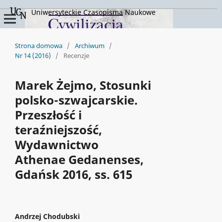
Uniwersyteckie Czasopisma Naukowe
Strona domowa
/
Archiwum
/
Nr 14 (2016)
/
Recenzje
Marek Żejmo, Stosunki
polsko-szwajcarskie.
Przeszłość i
teraźniejszość,
Wydawnictwo
Athenae Gedanenses,
Gdańsk 2016, ss. 615
Andrzej Chodubski