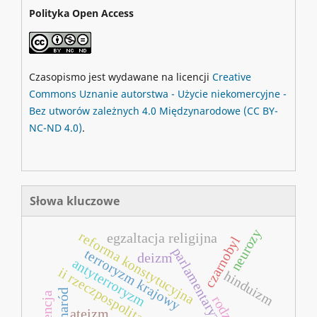
Polityka Open Access
Czasopismo jest wydawane na licencji
Creative
Commons
Uznanie autorstwa - Użycie niekomercyjne -
Bez utworów zależnych 4.0 Międzynarodowe
(CC BY-
NC-ND 4.0)
.
Słowa kluczowe
neurozy
reforma konstytucyjna
egzaltacja religijna
czarnobyl
parlamentaryzm
terroryzm krajowy
deizm
antyterroryzm
ii rzeczpospolita polska
hinduizm
naród
rodzina
ateizm