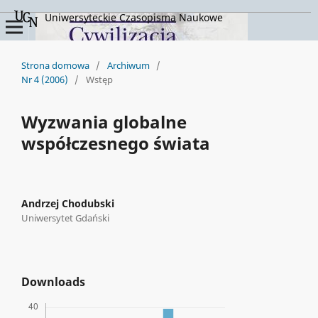
Uniwersyteckie Czasopisma Naukowe
Strona domowa
/
Archiwum
/
Nr 4 (2006)
/
Wstęp
Wyzwania globalne
współczesnego świata
Andrzej Chodubski
Uniwersytet Gdański
Downloads