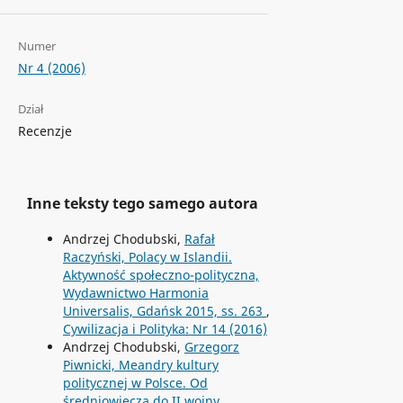
Numer
Nr 4 (2006)
Dział
Recenzje
Inne teksty tego samego autora
Andrzej Chodubski,
Rafał
Raczyński, Polacy w Islandii.
Aktywność społeczno-polityczna,
Wydawnictwo Harmonia
Universalis, Gdańsk 2015, ss. 263
,
Cywilizacja i Polityka: Nr 14 (2016)
Andrzej Chodubski,
Grzegorz
Piwnicki, Meandry kultury
politycznej w Polsce. Od
średniowiecza do II wojny