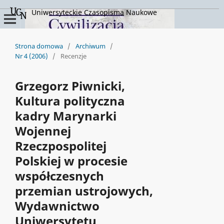
Uniwersyteckie Czasopisma Naukowe
Strona domowa
/
Archiwum
/
Nr 4 (2006)
/
Recenzje
Grzegorz Piwnicki,
Kultura polityczna
kadry Marynarki
Wojennej
Rzeczpospolitej
Polskiej w procesie
współczesnych
przemian ustrojowych,
Wydawnictwo
Uniwersytetu