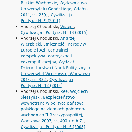
Bliskim Wschodzie, Wydawnictwo
Uniwersytetu Gdańskiego, Gdańsk
2011, ss. 250.
,
Cywilizacja i
Polityka: Nr 9 (2011)
Andrzej Chodubski,
Wstęp
,
Cywilizacja i Polityka: Nr 13 (2015)
Andrzej Chodubski,
Andrzej
Wierzbicki, Etniczność i narody w
Europie i Azji Centralnej.
Perspektywa teoretyczna i
egzempliflkacyjna, Wydział
Dziennikarstwa i Nauk Politycznych
Uniwersytet Wrocławski, Warszawa
2014, ss. 332
,
Cywilizacja i
Polityka: Nr 12 (2014)
Andrzej Chodubski,
Ree. Wojciech
Śleszyński, Bezpieczeństwo
wewnętrzne w polityce państwa
polskiego na ziemiach północno-
wschodnich II Rzeczypospolitej,
Warszawa 2007, ss. 400 + nlb 7.
,
Cywilizacja i Polityka: Nr 6 (2008)