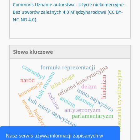
Commons
Uznanie autorstwa - Użycie niekomercyjne -
Bez utworów zależnych 4.0 Międzynarodowe
(CC BY-
NC-ND 4.0)
.
Słowa kluczowe
czarnobyl
reforma konstytucyjna
formuła reprezentacji
mieszanki cywilizacyjne
kult rozumu
izba druga
hinduizm
naród
konwencja
deizm
istota najwyższa
rodzina
głasnost
ateizm
kult istoty najwyższej
neurozy
antyterroryzm
buddyzm
parlamentaryzm
Nasz serwis używa informacji zapisanych w