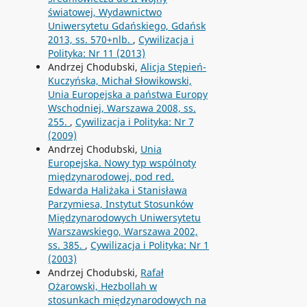
światowej, Wydawnictwo
Uniwersytetu Gdańskiego, Gdańsk
2013, ss. 570+nlb.
,
Cywilizacja i
Polityka: Nr 11 (2013)
Andrzej Chodubski,
Alicja Stępień-
Kuczyńska, Michał Słowikowski,
Unia Europejska a państwa Europy
Wschodniej, Warszawa 2008, ss.
255.
,
Cywilizacja i Polityka: Nr 7
(2009)
Andrzej Chodubski,
Unia
Europejska. Nowy typ wspólnoty
międzynarodowej, pod red.
Edwarda Haliżaka i Stanisława
Parzymiesa, Instytut Stosunków
Międzynarodowych Uniwersytetu
Warszawskiego, Warszawa 2002,
ss. 385.
,
Cywilizacja i Polityka: Nr 1
(2003)
Andrzej Chodubski,
Rafał
Ożarowski, Hezbollah w
stosunkach międzynarodowych na