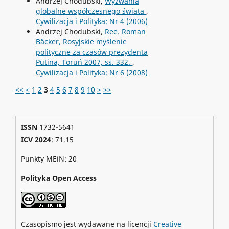
Andrzej Chodubski,
Wyzwania
globalne współczesnego świata
,
Cywilizacja i Polityka: Nr 4 (2006)
Andrzej Chodubski,
Ree. Roman
Bäcker, Rosyjskie myślenie
polityczne za czasów prezydenta
Putina, Toruń 2007, ss. 332.
,
Cywilizacja i Polityka: Nr 6 (2008)
<<
<
1
2
3
4
5
6
7
8
9
10
>
>>
ISSN
1732-5641
ICV 2024
: 71.15
Punkty MEiN: 20
Polityka Open Access
Czasopismo jest wydawane na licencji
Creative