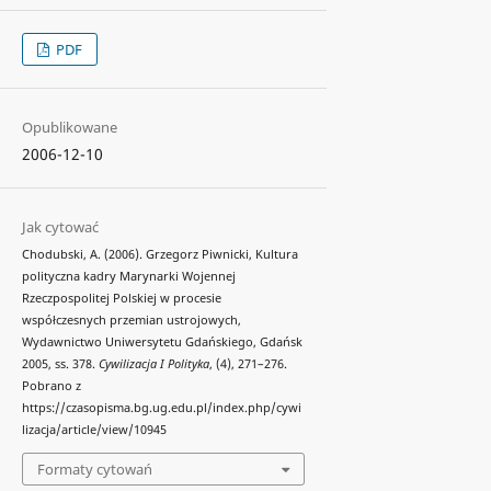
PDF
Opublikowane
2006-12-10
Jak cytować
Chodubski, A. (2006). Grzegorz Piwnicki, Kultura
polityczna kadry Marynarki Wojennej
Rzeczpospolitej Polskiej w procesie
współczesnych przemian ustrojowych,
Wydawnictwo Uniwersytetu Gdańskiego, Gdańsk
2005, ss. 378.
Cywilizacja I Polityka
, (4), 271–276.
Pobrano z
https://czasopisma.bg.ug.edu.pl/index.php/cywi
lizacja/article/view/10945
Formaty cytowań