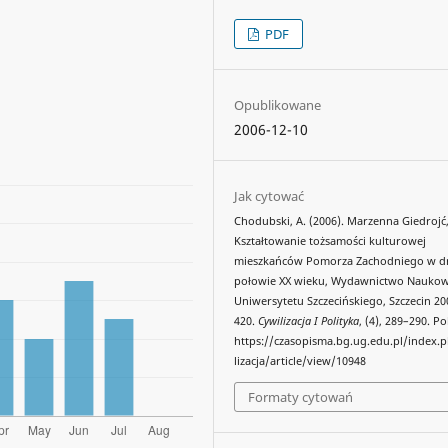
PDF
Opublikowane
2006-12-10
Jak cytować
Chodubski, A. (2006). Marzenna Giedrojć
Kształtowanie tożsamości kulturowej
mieszkańców Pomorza Zachodniego w dr
połowie XX wieku, Wydawnictwo Nauko
Uniwersytetu Szczecińskiego, Szczecin 200
420.
Cywilizacja I Polityka
, (4), 289–290. P
https://czasopisma.bg.ug.edu.pl/index.
lizacja/article/view/10948
Formaty cytowań