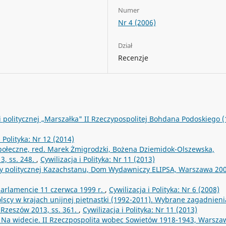
Numer
Nr 4 (2006)
Dział
Recenzje
 politycznej „Marszałka" II Rzeczypospolitej Bohdana Podoskiego (
i Polityka: Nr 12 (2014)
ołeczne, red. Marek Żmigrodzki, Bożena Dziemidok-Olszewska,
, ss. 248.
,
Cywilizacja i Polityka: Nr 11 (2013)
adzy politycznej Kazachstanu, Dom Wydawniczy ELIPSA, Warszawa 20
parlamencie 11 czerwca 1999 r.
,
Cywilizacja i Polityka: Nr 6 (2008)
lscy w krajach unijnej piętnastki (1992-2011). Wybrane zagadnieni
Rzeszów 2013, ss. 361.
,
Cywilizacja i Polityka: Nr 11 (2013)
, Na widecie. II Rzeczpospolita wobec Sowietów 1918-1943, Warsza