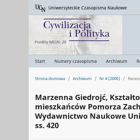
Uniwersyteckie Czasopisma Naukowe
Start
Numery czasopisma
Archiwum
R
Strona domowa
/
Archiwum
/
Nr 4 (2006)
/
Recenz
Marzenna Giedrojć, Kształt
mieszkańców Pomorza Zacho
Wydawnictwo Naukowe Uniwe
ss. 420