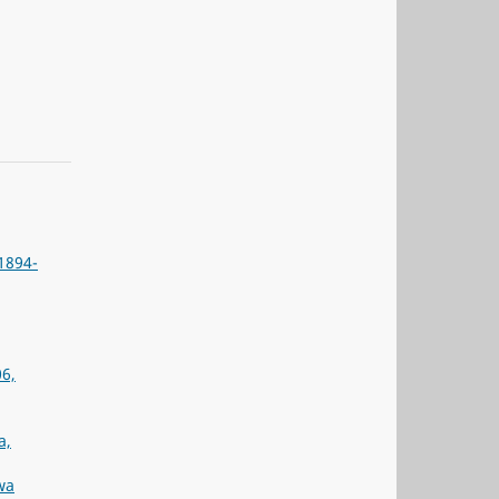
1894-
06,
a,
wa