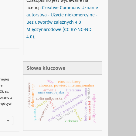
Czasopismo jest wydawane na
licencji
Creative Commons
Uznanie
autorstwa - Użycie niekomercyjne -
Bez utworów zależnych 4.0
Międzynarodowe
(CC BY-NC-ND
4.0)
.
Słowa kluczowe
,
ugiej
wieś
etos naukowy
dialog w nauce
choucas. powieść internacjonalna
we
dekonstrukcja
derrida
armenia
literatura
ludobójstwo ormian
5, ss.
unia europejska
rosja
wartości akademickie
polityka religijna
obrano z
zofia nałkowska
tradycja i nowoczesność
islandia
język
0
uniwersytet
php/cywi
pogranicze
foucault
granica
bolszewicy
kirkenes