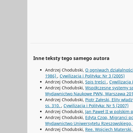
Inne teksty tego samego autora
Andrzej Chodubski,
O ogniwach działalności
1986)
,
Cywilizacja i Polityka: Nr 3 (2005)
Andrzej Chodubski,
Spis treści
,
Cywilizacja 
Andrzej Chodubski,
Współczesne systemy sp
Wydawnictwo Naukowe PWN, Warszawa 2013
Andrzej Chodubski,
Piotr Załęski, Elity wł
ss. 310.
,
Cywilizacja i Polityka: Nr 5 (2007)
Andrzej Chodubski,
Jan Paweł II w polskim 
Andrzej Chodubski,
Edyta Czop, Migranci po
Wydawnictwo Uniwersytetu Rzeszowskiego, 
Andrzej Chodubski,
Ree. Wojciech Materski