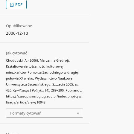
PDF
Opublikowane
2006-12-10
Jak cytować
Chodubski, A. (2006). Marzenna Giedrojć,
Kształtowanie tożsamości kulturowej
mieszkańców Pomorza Zachodniego w drugiej
połowie XX wieku, Wydawnictwo Naukowe
Uniwersytetu Szczecińskiego, Szczecin 2005, ss.
420.
Cywilizacja I Polityka
, (4), 289–290. Pobrano z
https://czasopisma.bg.ug.edu.pl/index.php/cywi
lizacja/article/view/10948
Formaty cytowań