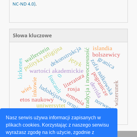
NC-ND 4.0)
.
Słowa kluczowe
polityka religijna
wallerstein
dekonstrukcja
islandia
tradycja i nowoczesność
bolszewicy
język
granica
zofia nałkowska
kirkenes
wartości akademickie
pogranicze
literatura
0
foucault
inkowie
derrida
wizerunek
ludobójstwo ormian
wieś
rosja
armenia
etos naukowy
norwegia
uniwersytet
historia prawa
Nasz serwis używa informacji zapisanych w
plikach cookies. Korzystając z naszego serwisu
wyrażasz zgodę na ich użycie, zgodnie z