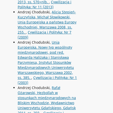
2013, ss. 570+nlb.
,
Cywilizacja i
Polityka: Nr 11 (2013)
Andrzej Chodubski,
Alicja Stępień-
Kuczyńska, Michał Słowikowski,
Unia Europejska a państwa Europy
Wschodniej, Warszawa 2008, ss.
255.
,
Cywilizacja i Polityka: Nr 7
(2009)
Andrzej Chodubski,
Unia
Europejska. Nowy typ wspólnoty
międzynarodowej, pod red.
Edwarda Haliżaka i Stanisława
Parzymiesa, Instytut Stosunków
Międzynarodowych Uniwersytetu
Warszawskiego, Warszawa 2002,
ss. 385.
,
Cywilizacja i Polityka: Nr 1
(2003)
Andrzej Chodubski,
Rafał
Ożarowski, Hezbollah w
stosunkach międzynarodowych na
Bliskim Wschodzie, Wydawnictwo
Uniwersytetu Gdańskiego, Gdańsk
2011, ss. 250.
,
Cywilizacja i