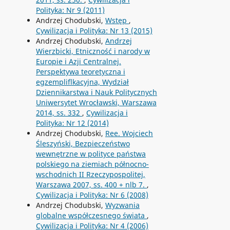
Polityka: Nr 9 (2011)
Andrzej Chodubski,
Wstęp
,
Cywilizacja i Polityka: Nr 13 (2015)
Andrzej Chodubski,
Andrzej
Wierzbicki, Etniczność i narody w
Europie i Azji Centralnej.
Perspektywa teoretyczna i
egzempliflkacyjna, Wydział
Dziennikarstwa i Nauk Politycznych
Uniwersytet Wrocławski, Warszawa
2014, ss. 332
,
Cywilizacja i
Polityka: Nr 12 (2014)
Andrzej Chodubski,
Ree. Wojciech
Śleszyński, Bezpieczeństwo
wewnętrzne w polityce państwa
polskiego na ziemiach północno-
wschodnich II Rzeczypospolitej,
Warszawa 2007, ss. 400 + nlb 7.
,
Cywilizacja i Polityka: Nr 6 (2008)
Andrzej Chodubski,
Wyzwania
globalne współczesnego świata
,
Cywilizacja i Polityka: Nr 4 (2006)