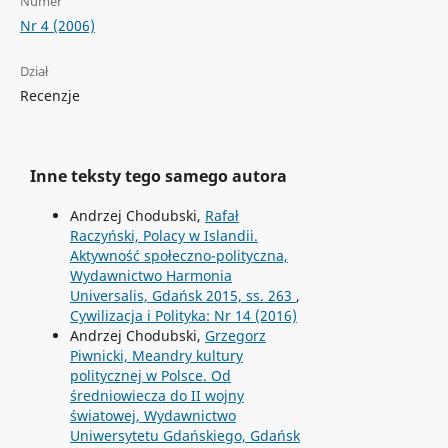
Numer
Nr 4 (2006)
Dział
Recenzje
Inne teksty tego samego autora
Andrzej Chodubski,
Rafał
Raczyński, Polacy w Islandii.
Aktywność społeczno-polityczna,
Wydawnictwo Harmonia
Universalis, Gdańsk 2015, ss. 263
,
Cywilizacja i Polityka: Nr 14 (2016)
Andrzej Chodubski,
Grzegorz
Piwnicki, Meandry kultury
politycznej w Polsce. Od
średniowiecza do II wojny
światowej, Wydawnictwo
Uniwersytetu Gdańskiego, Gdańsk