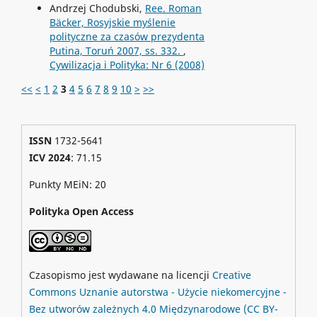
Andrzej Chodubski,
Ree. Roman
Bäcker, Rosyjskie myślenie
polityczne za czasów prezydenta
Putina, Toruń 2007, ss. 332.
,
Cywilizacja i Polityka: Nr 6 (2008)
<<
<
1
2
3
4
5
6
7
8
9
10
>
>>
ISSN
1732-5641
ICV 2024
: 71.15
Punkty MEiN: 20
Polityka Open Access
Czasopismo jest wydawane na licencji
Creative
Commons
Uznanie autorstwa - Użycie niekomercyjne -
Bez utworów zależnych 4.0 Międzynarodowe
(CC BY-