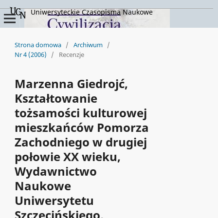
Uniwersyteckie Czasopisma Naukowe
Strona domowa
/
Archiwum
/
Nr 4 (2006)
/
Recenzje
Marzenna Giedrojć,
Kształtowanie
tożsamości kulturowej
mieszkańców Pomorza
Zachodniego w drugiej
połowie XX wieku,
Wydawnictwo
Naukowe
Uniwersytetu
Szczecińskiego,