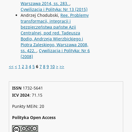
Warszawa 2014, ss. 283.
,
Cywilizacja i Polityka: Nr 13 (2015)
Andrzej Chodubski,
Ree. Problemy
transformacji, integracji i
bezpieczeństwa państw Azji
Centralnej, pod red. Tadeusza
Bodio, Andrzeja Wierzbickiego i
Piotra Zaleskiego, Warszawa 2008,
ss. 422.
,
Cywilizacja i Polityka: Nr 6
(2008)
<<
<
1
2
3
4
5
6
7
8
9
10
>
>>
ISSN
1732-5641
ICV 2024
: 71.15
Punkty MEiN: 20
Polityka Open Access