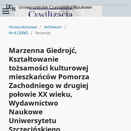
Uniwersyteckie Czasopisma Naukowe
Strona domowa
/
Archiwum
/
Nr 4 (2006)
/
Recenzje
Marzenna Giedrojć,
Kształtowanie
tożsamości kulturowej
mieszkańców Pomorza
Zachodniego w drugiej
połowie XX wieku,
Wydawnictwo
Naukowe
Uniwersytetu
Szczecińskiego,