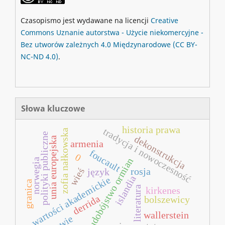
Czasopismo jest wydawane na licencji
Creative
Commons
Uznanie autorstwa - Użycie niekomercyjne -
Bez utworów zależnych 4.0 Międzynarodowe
(CC BY-
NC-ND 4.0)
.
Słowa kluczowe
historia prawa
tradycja i nowoczesność
zofia nałkowska
polityki publiczne
dekonstrukcja
unia europejska
armenia
foucault
0
ludobójstwo ormian
norwegia
wieś
rosja
język
islandia
wartości akademickie
granica
literatura
kirkenes
derrida
bolszewicy
wallerstein