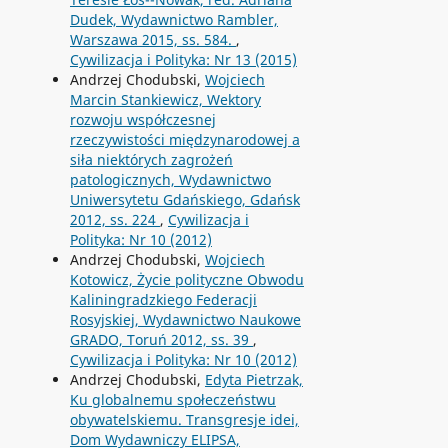
Dudek, Wydawnictwo Rambler,
Warszawa 2015, ss. 584.
,
Cywilizacja i Polityka: Nr 13 (2015)
Andrzej Chodubski,
Wojciech
Marcin Stankiewicz, Wektory
rozwoju współczesnej
rzeczywistości międzynarodowej a
siła niektórych zagrożeń
patologicznych, Wydawnictwo
Uniwersytetu Gdańskiego, Gdańsk
2012, ss. 224
,
Cywilizacja i
Polityka: Nr 10 (2012)
Andrzej Chodubski,
Wojciech
Kotowicz, Życie polityczne Obwodu
Kaliningradzkiego Federacji
Rosyjskiej, Wydawnictwo Naukowe
GRADO, Toruń 2012, ss. 39
,
Cywilizacja i Polityka: Nr 10 (2012)
Andrzej Chodubski,
Edyta Pietrzak,
Ku globalnemu społeczeństwu
obywatelskiemu. Transgresje idei,
Dom Wydawniczy ELIPSA,