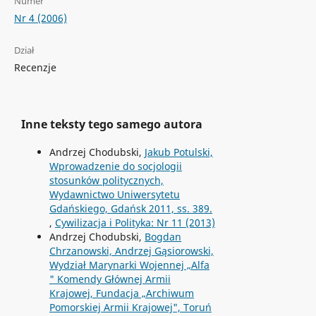
Numer
Nr 4 (2006)
Dział
Recenzje
Inne teksty tego samego autora
Andrzej Chodubski,
Jakub Potulski,
Wprowadzenie do socjologii
stosunków politycznych,
Wydawnictwo Uniwersytetu
Gdańskiego, Gdańsk 2011, ss. 389.
,
Cywilizacja i Polityka: Nr 11 (2013)
Andrzej Chodubski,
Bogdan
Chrzanowski, Andrzej Gąsiorowski,
Wydział Marynarki Wojennej „Alfa
" Komendy Głównej Armii
Krajowej, Fundacja „Archiwum
Pomorskiej Armii Krajowej", Toruń