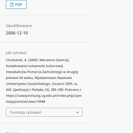
PDF
Opublikowane
2006-12-10
Jak cytować
Chodubski, A. (2006). Marzenna Giedrojć,
Kształtowanie tożsamości kulturowej
mieszkańców Pomorza Zachodniego w drugiej
połowie XX wieku, Wydawnictwo Naukowe
Uniwersytetu Szczecińskiego, Szczecin 2005, ss.
420.
Cywilizacja I Polityka
, (4), 289–290. Pobrano z
https://czasopisma.bg.ug.edu.pl/index.php/cywi
lizacja/article/view/10948
Formaty cytowań