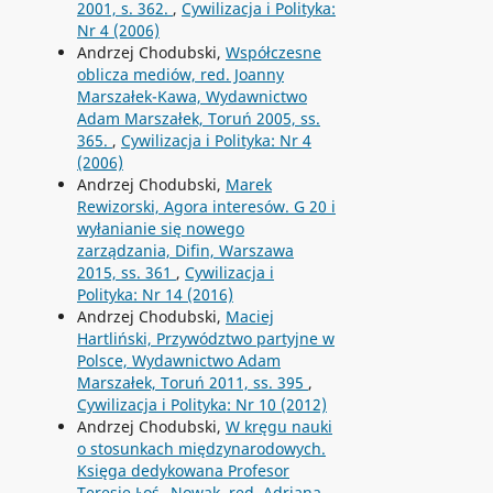
2001, s. 362.
,
Cywilizacja i Polityka:
Nr 4 (2006)
Andrzej Chodubski,
Współczesne
oblicza mediów, red. Joanny
Marszałek-Kawa, Wydawnictwo
Adam Marszałek, Toruń 2005, ss.
365.
,
Cywilizacja i Polityka: Nr 4
(2006)
Andrzej Chodubski,
Marek
Rewizorski, Agora interesów. G 20 i
wyłanianie się nowego
zarządzania, Difin, Warszawa
2015, ss. 361
,
Cywilizacja i
Polityka: Nr 14 (2016)
Andrzej Chodubski,
Maciej
Hartliński, Przywództwo partyjne w
Polsce, Wydawnictwo Adam
Marszałek, Toruń 2011, ss. 395
,
Cywilizacja i Polityka: Nr 10 (2012)
Andrzej Chodubski,
W kręgu nauki
o stosunkach międzynarodowych.
Księga dedykowana Profesor
Teresie Łoś--Nowak, red. Adriana