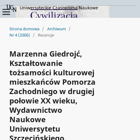
Uniwersyteckie Czasopisma Naukowe
Strona domowa
/
Archiwum
/
Nr 4 (2006)
/
Recenzje
Marzenna Giedrojć,
Kształtowanie
tożsamości kulturowej
mieszkańców Pomorza
Zachodniego w drugiej
połowie XX wieku,
Wydawnictwo
Naukowe
Uniwersytetu
Szczecińskiego,