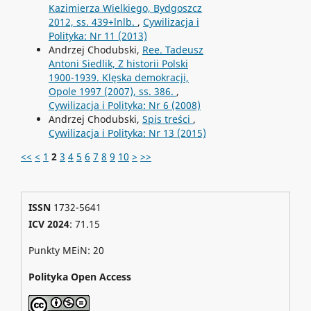
Kazimierza Wielkiego, Bydgoszcz
2012, ss. 439+lnlb.
,
Cywilizacja i
Polityka: Nr 11 (2013)
Andrzej Chodubski,
Ree. Tadeusz
Antoni Siedlik, Z historii Polski
1900-1939. Klęska demokracji,
Opole 1997 (2007), ss. 386.
,
Cywilizacja i Polityka: Nr 6 (2008)
Andrzej Chodubski,
Spis treści
,
Cywilizacja i Polityka: Nr 13 (2015)
<<
<
1
2
3
4
5
6
7
8
9
10
>
>>
ISSN
1732-5641
ICV 2024
: 71.15
Punkty MEiN: 20
Polityka Open Access