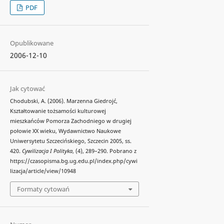
PDF
Opublikowane
2006-12-10
Jak cytować
Chodubski, A. (2006). Marzenna Giedrojć,
Kształtowanie tożsamości kulturowej
mieszkańców Pomorza Zachodniego w drugiej
połowie XX wieku, Wydawnictwo Naukowe
Uniwersytetu Szczecińskiego, Szczecin 2005, ss.
420.
Cywilizacja I Polityka
, (4), 289–290. Pobrano z
https://czasopisma.bg.ug.edu.pl/index.php/cywi
lizacja/article/view/10948
Formaty cytowań