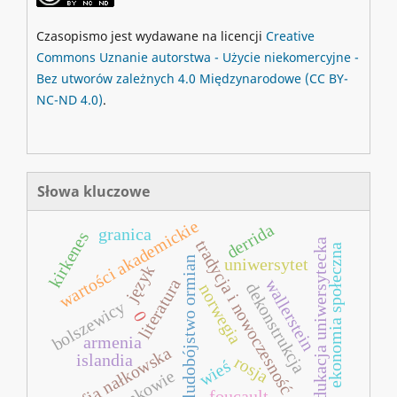
Czasopismo jest wydawane na licencji
Creative
Commons
Uznanie autorstwa - Użycie niekomercyjne -
Bez utworów zależnych 4.0 Międzynarodowe
(CC BY-
NC-ND 4.0)
.
Słowa kluczowe
wartości akademickie
derrida
granica
kirkenes
tradycja i nowoczesność
edukacja uniwersytecka
ekonomia społeczna
uniwersytet
ludobójstwo ormian
język
literatura
wallerstein
dekonstrukcja
norwegia
bolszewicy
0
armenia
zofia nałkowska
islandia
rosja
wieś
inkowie
foucault