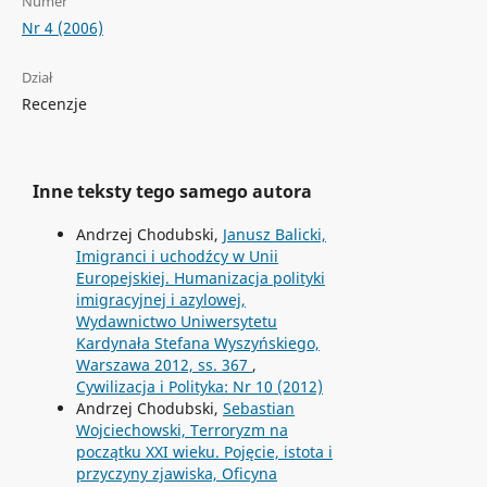
Numer
Nr 4 (2006)
Dział
Recenzje
Inne teksty tego samego autora
Andrzej Chodubski,
Janusz Balicki,
Imigranci i uchodźcy w Unii
Europejskiej. Humanizacja polityki
imigracyjnej i azylowej,
Wydawnictwo Uniwersytetu
Kardynała Stefana Wyszyńskiego,
Warszawa 2012, ss. 367
,
Cywilizacja i Polityka: Nr 10 (2012)
Andrzej Chodubski,
Sebastian
Wojciechowski, Terroryzm na
początku XXI wieku. Pojęcie, istota i
przyczyny zjawiska, Oficyna