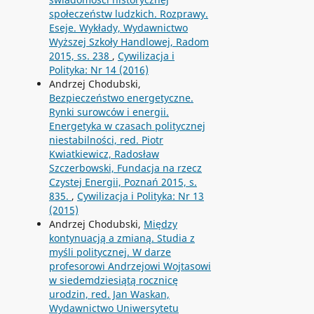
społeczeństw ludzkich. Rozprawy.
Eseje. Wykłady, Wydawnictwo
Wyższej Szkoły Handlowej, Radom
2015, ss. 238
,
Cywilizacja i
Polityka: Nr 14 (2016)
Andrzej Chodubski,
Bezpieczeństwo energetyczne.
Rynki surowców i energii.
Energetyka w czasach politycznej
niestabilności, red. Piotr
Kwiatkiewicz, Radosław
Szczerbowski, Fundacja na rzecz
Czystej Energii, Poznań 2015, s.
835.
,
Cywilizacja i Polityka: Nr 13
(2015)
Andrzej Chodubski,
Między
kontynuacją a zmianą. Studia z
myśli politycznej. W darze
profesorowi Andrzejowi Wojtasowi
w siedemdziesiątą rocznicę
urodzin, red. Jan Waskan,
Wydawnictwo Uniwersytetu