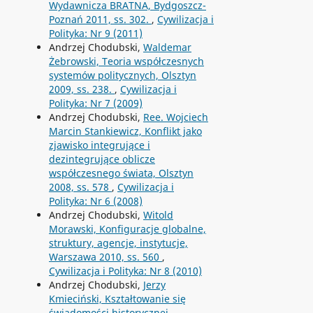
Wydawnicza BRATNA, Bydgoszcz-
Poznań 2011, ss. 302.
,
Cywilizacja i
Polityka: Nr 9 (2011)
Andrzej Chodubski,
Waldemar
Żebrowski, Teoria współczesnych
systemów politycznych, Olsztyn
2009, ss. 238.
,
Cywilizacja i
Polityka: Nr 7 (2009)
Andrzej Chodubski,
Ree. Wojciech
Marcin Stankiewicz, Konflikt jako
zjawisko integrujące i
dezintegrujące oblicze
współczesnego świata, Olsztyn
2008, ss. 578
,
Cywilizacja i
Polityka: Nr 6 (2008)
Andrzej Chodubski,
Witold
Morawski, Konfiguracje globalne,
struktury, agencje, instytucje,
Warszawa 2010, ss. 560
,
Cywilizacja i Polityka: Nr 8 (2010)
Andrzej Chodubski,
Jerzy
Kmieciński, Kształtowanie się
świadomości historycznej