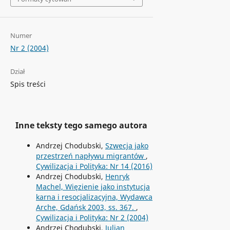
Numer
Nr 2 (2004)
Dział
Spis treści
Inne teksty tego samego autora
Andrzej Chodubski,
Szwecja jako
przestrzeń napływu migrantów
,
Cywilizacja i Polityka: Nr 14 (2016)
Andrzej Chodubski,
Henryk
Machel, Więzienie jako instytucja
karna i resocjalizacyjna, Wydawca
Arche, Gdańsk 2003, ss. 367.
,
Cywilizacja i Polityka: Nr 2 (2004)
Andrzej Chodubski,
Julian