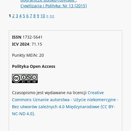
Cywilizacja i Polityka: Nr 13 (2015)
1
2
3
4
5
6
7
8
9
10
>
>>
ISSN
1732-5641
ICV 2024
: 71.15
Punkty MEiN: 20
Polityka Open Access
Czasopismo jest wydawane na licencji
Creative
Commons
Uznanie autorstwa - Użycie niekomercyjne -
Bez utworów zależnych 4.0 Międzynarodowe
(CC BY-
NC-ND 4.0)
.