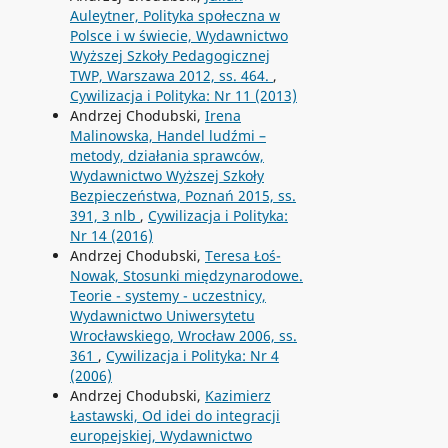
Auleytner, Polityka społeczna w
Polsce i w świecie, Wydawnictwo
Wyższej Szkoły Pedagogicznej
TWP, Warszawa 2012, ss. 464.
,
Cywilizacja i Polityka: Nr 11 (2013)
Andrzej Chodubski,
Irena
Malinowska, Handel ludźmi –
metody, działania sprawców,
Wydawnictwo Wyższej Szkoły
Bezpieczeństwa, Poznań 2015, ss.
391, 3 nlb
,
Cywilizacja i Polityka:
Nr 14 (2016)
Andrzej Chodubski,
Teresa Łoś-
Nowak, Stosunki międzynarodowe.
Teorie - systemy - uczestnicy,
Wydawnictwo Uniwersytetu
Wrocławskiego, Wrocław 2006, ss.
361
,
Cywilizacja i Polityka: Nr 4
(2006)
Andrzej Chodubski,
Kazimierz
Łastawski, Od idei do integracji
europejskiej, Wydawnictwo