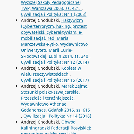
Wyższej Szkoły Pedagogicznej
TWP, Warszawa 2003, ss. 421.
,
Cywilizacja i Polityka: Nr 1 (2003)
Andrzej Chodubski,
Haktywizm
(Cyberterroryzm, haking, protest
obywatelski, cyberaktywizm, e-
mobilizacja), red. Maria
Marczewska-Rytko, Wydawnictwo
Uniwersytetu Marii Curie-
Skłodowskiej, Lublin 2014, ss. 340
,
Cywilizacja i Polityka: Nr 12 (2014)
Andrzej Chodubski,
Kobieta w
wielu rzeczywistościach
,
Cywilizacja i Polityka: Nr 15 (2017)
Andrzej Chodubski,
Marek Żejmo,
Stosunki polsko-szwajcarskie.
Przeszłość i teraźniejszość,
Wydawnictwo Athenae
Gedanenses, Gdańsk 2016, ss. 615
,
Cywilizacja i Polityka: Nr 14 (2016)
Andrzej Chodubski,
Obwód
Kaliningradzki Federacji Rosyjskiej:
pogranicze polsko-rosyjskie
,