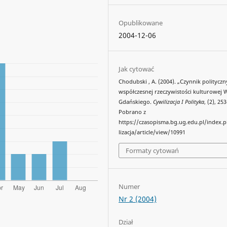
Opublikowane
2004-12-06
Jak cytować
Chodubski , A. (2004). „Czynnik politycz
współczesnej rzeczywistości kulturowej 
Gdańskiego.
Cywilizacja I Polityka
, (2), 25
Pobrano z
https://czasopisma.bg.ug.edu.pl/index.
lizacja/article/view/10991
Formaty cytowań
Numer
Nr 2 (2004)
Dział