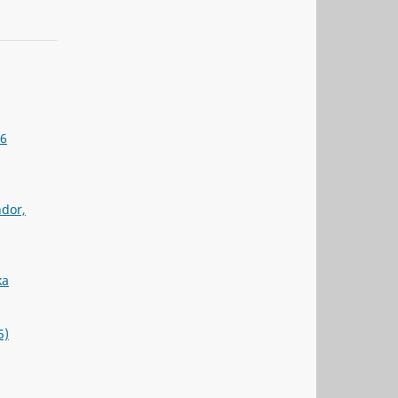
 6
ndor,
ka
5)