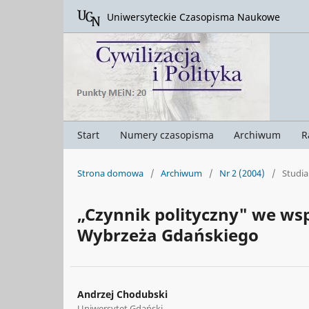
Uniwersyteckie Czasopisma Naukowe
Start
Numery czasopisma
Archiwum
R
Strona domowa
/
Archiwum
/
Nr 2 (2004)
/
Studia
„Czynnik polityczny" we wsp
Wybrzeża Gdańskiego
Andrzej Chodubski
Uniwersytet Gdański