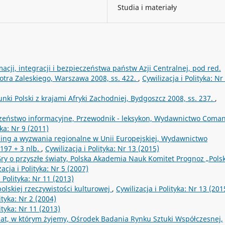
Studia i materiały
acji, integracji i bezpieczeństwa państw Azji Centralnej, pod red.
otra Zaleskiego, Warszawa 2008, ss. 422.
,
Cywilizacja i Polityka: Nr
nki Polski z krajami Afryki Zachodniej, Bydgoszcz 2008, ss. 237.
,
czeństwo informacyjne, Przewodnik - leksykon, Wydawnictwo Coma
yka: Nr 9 (2011)
ing a wyzwania regionalne w Unii Europejskiej, Wydawnictwo
197 + 3 nlb.
,
Cywilizacja i Polityka: Nr 13 (2015)
ry o przyszłe światy, Polska Akademia Nauk Komitet Prognoz „Pols
zacja i Polityka: Nr 5 (2007)
i Polityka: Nr 11 (2013)
olskiej rzeczywistości kulturowej
,
Cywilizacja i Polityka: Nr 13 (201
ityka: Nr 2 (2004)
lityka: Nr 11 (2013)
iat, w którym żyjemy, Ośrodek Badania Rynku Sztuki Współczesnej,