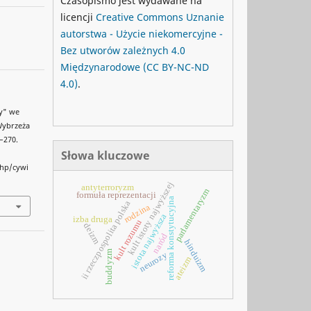
Czasopismo jest wydawane na
licencji
Creative Commons
Uznanie
autorstwa - Użycie niekomercyjne -
Bez utworów zależnych 4.0
Międzynarodowe
(CC BY-NC-ND
4.0)
.
ny" we
Wybrzeża
3–270.
Słowa kluczowe
php/cywi
kult istoty najwyższej
antyterroryzm
parlamentaryzm
formuła reprezentacji
reforma konstytucyjna
ii rzeczpospolita polska
rodzina
istota najwyższa
izba druga
kult rozumu
deizm
naród
hinduizm
buddyzm
neurozy
ateizm