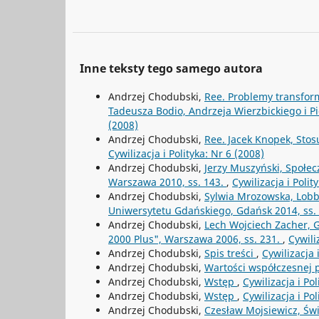
Inne teksty tego samego autora
Andrzej Chodubski,
Ree. Problemy transform
Tadeusza Bodio, Andrzeja Wierzbickiego i Pi
(2008)
Andrzej Chodubski,
Ree. Jacek Knopek, Stosu
Cywilizacja i Polityka: Nr 6 (2008)
Andrzej Chodubski,
Jerzy Muszyński, Społe
Warszawa 2010, ss. 143.
,
Cywilizacja i Polit
Andrzej Chodubski,
Sylwia Mrozowska, Lobb
Uniwersytetu Gdańskiego, Gdańsk 2014, ss. 
Andrzej Chodubski,
Lech Wojciech Zacher, G
2000 Plus", Warszawa 2006, ss. 231.
,
Cywili
Andrzej Chodubski,
Spis treści
,
Cywilizacja 
Andrzej Chodubski,
Wartości współczesnej p
Andrzej Chodubski,
Wstęp
,
Cywilizacja i Pol
Andrzej Chodubski,
Wstęp
,
Cywilizacja i Po
Andrzej Chodubski,
Czesław Mojsiewicz, Św