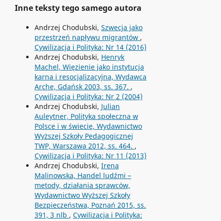
Inne teksty tego samego autora
Andrzej Chodubski,
Szwecja jako
przestrzeń napływu migrantów
,
Cywilizacja i Polityka: Nr 14 (2016)
Andrzej Chodubski,
Henryk
Machel, Więzienie jako instytucja
karna i resocjalizacyjna, Wydawca
Arche, Gdańsk 2003, ss. 367.
,
Cywilizacja i Polityka: Nr 2 (2004)
Andrzej Chodubski,
Julian
Auleytner, Polityka społeczna w
Polsce i w świecie, Wydawnictwo
Wyższej Szkoły Pedagogicznej
TWP, Warszawa 2012, ss. 464.
,
Cywilizacja i Polityka: Nr 11 (2013)
Andrzej Chodubski,
Irena
Malinowska, Handel ludźmi –
metody, działania sprawców,
Wydawnictwo Wyższej Szkoły
Bezpieczeństwa, Poznań 2015, ss.
391, 3 nlb
,
Cywilizacja i Polityka: