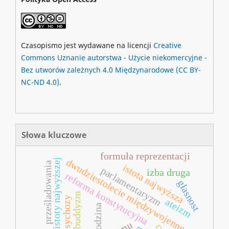
Czasopismo jest wydawane na licencji
Creative
Commons
Uznanie autorstwa - Użycie niekomercyjne -
Bez utworów zależnych 4.0 Międzynarodowe
(CC BY-
NC-ND 4.0)
.
Słowa kluczowe
formuła reprezentacji
kult istoty najwyższej
dwudziestolecie międzywojenne
prześladowania
istota najwyższa
parlamentaryzm
izba druga
reforma konstytucyjna
głasnost
buddyzm
psychozy
ateizm
rodzina