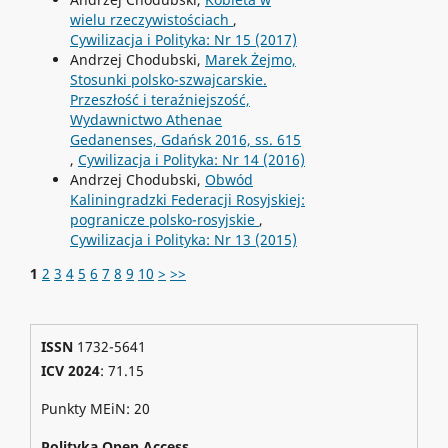
wielu rzeczywistościach
,
Cywilizacja i Polityka: Nr 15 (2017)
Andrzej Chodubski,
Marek Żejmo,
Stosunki polsko-szwajcarskie.
Przeszłość i teraźniejszość,
Wydawnictwo Athenae
Gedanenses, Gdańsk 2016, ss. 615
,
Cywilizacja i Polityka: Nr 14 (2016)
Andrzej Chodubski,
Obwód
Kaliningradzki Federacji Rosyjskiej:
pogranicze polsko-rosyjskie
,
Cywilizacja i Polityka: Nr 13 (2015)
1
2
3
4
5
6
7
8
9
10
>
>>
ISSN
1732-5641
ICV 2024
: 71.15
Punkty MEiN: 20
Polityka Open Access