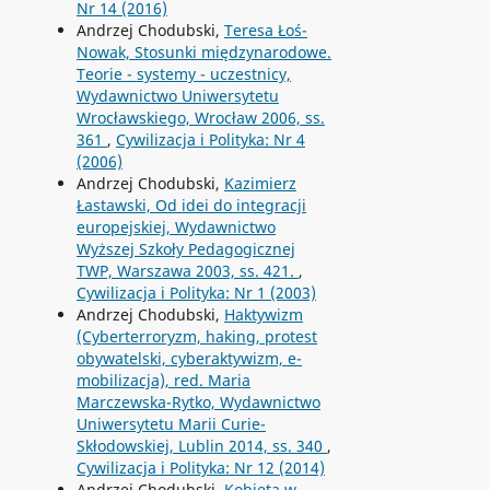
Nr 14 (2016)
Andrzej Chodubski,
Teresa Łoś-
Nowak, Stosunki międzynarodowe.
Teorie - systemy - uczestnicy,
Wydawnictwo Uniwersytetu
Wrocławskiego, Wrocław 2006, ss.
361
,
Cywilizacja i Polityka: Nr 4
(2006)
Andrzej Chodubski,
Kazimierz
Łastawski, Od idei do integracji
europejskiej, Wydawnictwo
Wyższej Szkoły Pedagogicznej
TWP, Warszawa 2003, ss. 421.
,
Cywilizacja i Polityka: Nr 1 (2003)
Andrzej Chodubski,
Haktywizm
(Cyberterroryzm, haking, protest
obywatelski, cyberaktywizm, e-
mobilizacja), red. Maria
Marczewska-Rytko, Wydawnictwo
Uniwersytetu Marii Curie-
Skłodowskiej, Lublin 2014, ss. 340
,
Cywilizacja i Polityka: Nr 12 (2014)
Andrzej Chodubski,
Kobieta w