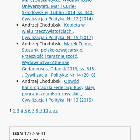
Uniwersytetu Marii Curie-
Skłodowskiej, Lublin 2014, ss. 340
,
Cywilizacja i Polityka: Nr 12 (2014)
Andrzej Chodubski,
Kobieta w
wielu rzeczywistościach
,
Cywilizacja i Polityka: Nr 15 (2017)
Andrzej Chodubski,
Marek Żejmo,
Stosunki polsko-szwajcarskie.
Przeszłość i teraźniejszość,
Wydawnictwo Athenae
Gedanenses, Gdańsk 2016, ss. 615
,
Cywilizacja i Polityka: Nr 14 (2016)
Andrzej Chodubski,
Obwód
Kaliningradzki Federacji Rosyjskiej:
pogranicze polsko-rosyjskie
,
Cywilizacja i Polityka: Nr 13 (2015)
1
2
3
4
5
6
7
8
9
10
>
>>
ISSN
1732-5641