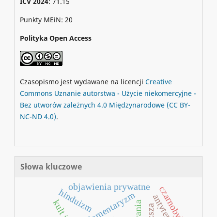
ICV 2024
: 71.15
Punkty MEiN: 20
Polityka Open Access
Czasopismo jest wydawane na licencji
Creative
Commons
Uznanie autorstwa - Użycie niekomercyjne -
Bez utworów zależnych 4.0 Międzynarodowe
(CC BY-
NC-ND 4.0)
.
Słowa kluczowe
objawienia prywatne
czarnobyl
hinduizm
parlamentaryzm