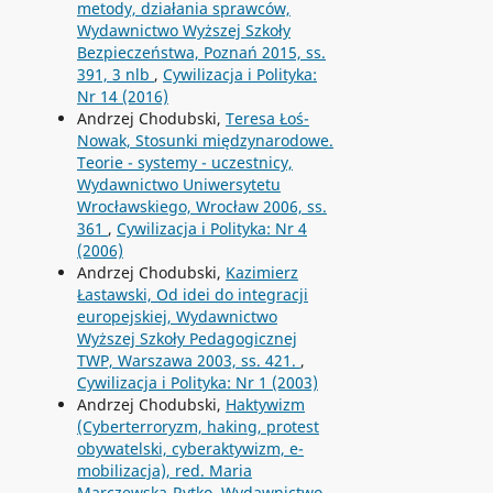
metody, działania sprawców,
Wydawnictwo Wyższej Szkoły
Bezpieczeństwa, Poznań 2015, ss.
391, 3 nlb
,
Cywilizacja i Polityka:
Nr 14 (2016)
Andrzej Chodubski,
Teresa Łoś-
Nowak, Stosunki międzynarodowe.
Teorie - systemy - uczestnicy,
Wydawnictwo Uniwersytetu
Wrocławskiego, Wrocław 2006, ss.
361
,
Cywilizacja i Polityka: Nr 4
(2006)
Andrzej Chodubski,
Kazimierz
Łastawski, Od idei do integracji
europejskiej, Wydawnictwo
Wyższej Szkoły Pedagogicznej
TWP, Warszawa 2003, ss. 421.
,
Cywilizacja i Polityka: Nr 1 (2003)
Andrzej Chodubski,
Haktywizm
(Cyberterroryzm, haking, protest
obywatelski, cyberaktywizm, e-
mobilizacja), red. Maria
Marczewska-Rytko, Wydawnictwo