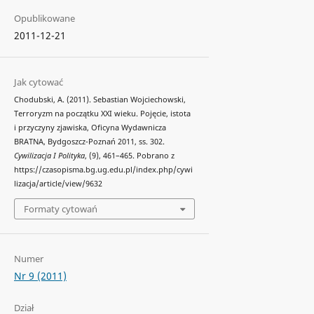
Opublikowane
2011-12-21
Jak cytować
Chodubski, A. (2011). Sebastian Wojciechowski,
Terroryzm na początku XXI wieku. Pojęcie, istota
i przyczyny zjawiska, Oficyna Wydawnicza
BRATNA, Bydgoszcz-Poznań 2011, ss. 302.
Cywilizacja I Polityka
, (9), 461–465. Pobrano z
https://czasopisma.bg.ug.edu.pl/index.php/cywi
lizacja/article/view/9632
Formaty cytowań
Numer
Nr 9 (2011)
Dział