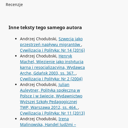
Recenzje
Inne teksty tego samego autora
Andrzej Chodubski,
Szwecja jako
przestrzeń napływu migrantów
,
Cywilizacja i Polityka: Nr 14 (2016)
Andrzej Chodubski,
Henryk
Machel, Więzienie jako instytucja
karna i resocjalizacyjna, Wydawca
Arche, Gdańsk 2003, ss. 367.
,
Cywilizacja i Polityka: Nr 2 (2004)
Andrzej Chodubski,
Julian
Auleytner, Polityka społeczna w
Polsce i w świecie, Wydawnictwo
Wyższej Szkoły Pedagogicznej
TWP, Warszawa 2012, ss. 464.
,
Cywilizacja i Polityka: Nr 11 (2013)
Andrzej Chodubski,
Irena
Malinowska, Handel ludźmi –