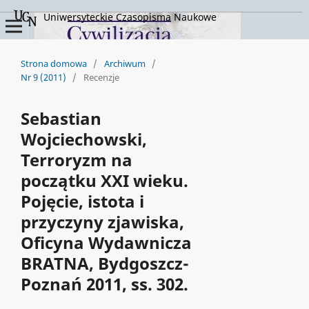
Uniwersyteckie Czasopisma Naukowe
Strona domowa
/
Archiwum
/
Nr 9 (2011)
/
Recenzje
Sebastian
Wojciechowski,
Terroryzm na
początku XXI wieku.
Pojęcie, istota i
przyczyny zjawiska,
Oficyna Wydawnicza
BRATNA, Bydgoszcz-
Poznań 2011, ss. 302.