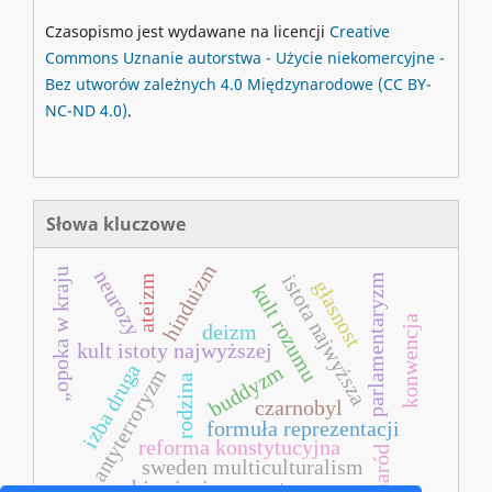
Czasopismo jest wydawane na licencji
Creative
Commons
Uznanie autorstwa - Użycie niekomercyjne -
Bez utworów zależnych 4.0 Międzynarodowe
(CC BY-
NC-ND 4.0)
.
Słowa kluczowe
hinduizm
„opoka w kraju
neurozy
istota najwyższa
parlamentaryzm
ateizm
głasnost
kult rozumu
konwencja
deizm
kult istoty najwyższej
izba druga
buddyzm
antyterroryzm
rodzina
czarnobyl
formuła reprezentacji
reforma konstytucyjna
naród
sweden multiculturalism
objawienia prywatne