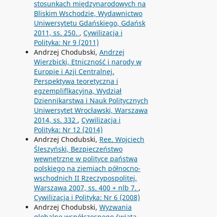
stosunkach międzynarodowych na
Bliskim Wschodzie, Wydawnictwo
Uniwersytetu Gdańskiego, Gdańsk
2011, ss. 250.
,
Cywilizacja i
Polityka: Nr 9 (2011)
Andrzej Chodubski,
Andrzej
Wierzbicki, Etniczność i narody w
Europie i Azji Centralnej.
Perspektywa teoretyczna i
egzempliflkacyjna, Wydział
Dziennikarstwa i Nauk Politycznych
Uniwersytet Wrocławski, Warszawa
2014, ss. 332
,
Cywilizacja i
Polityka: Nr 12 (2014)
Andrzej Chodubski,
Ree. Wojciech
Śleszyński, Bezpieczeństwo
wewnętrzne w polityce państwa
polskiego na ziemiach północno-
wschodnich II Rzeczypospolitej,
Warszawa 2007, ss. 400 + nlb 7.
,
Cywilizacja i Polityka: Nr 6 (2008)
Andrzej Chodubski,
Wyzwania
globalne współczesnego świata
,