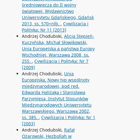
średniowiecza do II wojny
światowej, Wydawnictwo
Uniwersytetu Gdańskiego, Gdańsk
2013, ss. 570+nlb.
,
Cywilizacja i
Polityka: Nr 11 (2013)
Andrzej Chodubski,
Alicja Stępień-
Kuczyńska, Michał Słowikowski,
Unia Europejska a państwa Europy
Wschodniej, Warszawa 2008, ss.
255.
,
Cywilizacja i Polityka: Nr 7
(2009)
Andrzej Chodubski,
Unia
Europejska. Nowy typ wspólnoty
międzynarodowej, pod red.
Edwarda Haliżaka i Stanisława
Parzymiesa, Instytut Stosunków
Międzynarodowych Uniwersytetu
Warszawskiego, Warszawa 2002,
ss. 385.
,
Cywilizacja i Polityka: Nr 1
(2003)
Andrzej Chodubski,
Rafał
Ożarowski, Hezbollah w