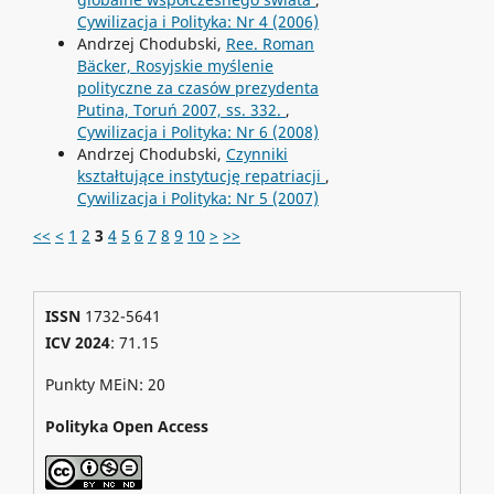
Cywilizacja i Polityka: Nr 4 (2006)
Andrzej Chodubski,
Ree. Roman
Bäcker, Rosyjskie myślenie
polityczne za czasów prezydenta
Putina, Toruń 2007, ss. 332.
,
Cywilizacja i Polityka: Nr 6 (2008)
Andrzej Chodubski,
Czynniki
kształtujące instytucję repatriacji
,
Cywilizacja i Polityka: Nr 5 (2007)
<<
<
1
2
3
4
5
6
7
8
9
10
>
>>
ISSN
1732-5641
ICV 2024
: 71.15
Punkty MEiN: 20
Polityka Open Access