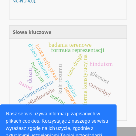
NC-ND 4.0)
.
Słowa kluczowe
badania terenowe
dzieci żołnierze
istota najwyższa
formuła reprezentacji
izba druga
reforma konstytucyjna
hinduizm
buddyzm
kult rozumu
deizm
głasnost
parlamentaryzm
rodzina
naród
czarnobyl
neurozy
prześladowania
ateizm
terroryzm krajowy
Nasz serwis używa informacji zapisanych w
plikach cookies. Korzystając z naszego serwisu
wyrażasz zgodę na ich użycie, zgodnie z
aktualnymi ustawieniami Twojej przeglądarki.