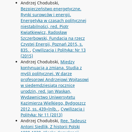
Andrzej Chodubski,
Bezpieczeństwo energetyczne.
Rynki surowców i energii.
Energetyka w czasach politycznej
niestabilności, red. Piotr
Kwiatkiewicz, Radosław
Szczerbowski, Fundacja na rzecz
Czystej Energii, Poznań 2015, s.
835.
,
Cywilizacja i Polityka: Nr 13
(2015)
Andrzej Chodubski,
Między
kontynuacją a zmianą. Studia z
myśli politycznej. W darze
profesorowi Andrzejowi Wojtasowi
w siedemdziesiątą rocznicę
urodzin, red. Jan Waskan,
Wydawnictwo Uniwersytetu
Kazimierza Wielkiego, Bydgoszcz
2012, ss. 439+lnlb.
,
Cywilizacja i
Polityka: Nr 11 (2013)
Andrzej Chodubski,
Ree. Tadeusz
Antoni Siedlik, Z historii Polski