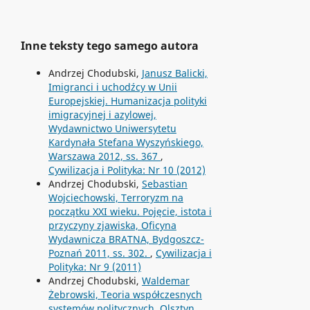
Inne teksty tego samego autora
Andrzej Chodubski,
Janusz Balicki,
Imigranci i uchodźcy w Unii
Europejskiej. Humanizacja polityki
imigracyjnej i azylowej,
Wydawnictwo Uniwersytetu
Kardynała Stefana Wyszyńskiego,
Warszawa 2012, ss. 367
,
Cywilizacja i Polityka: Nr 10 (2012)
Andrzej Chodubski,
Sebastian
Wojciechowski, Terroryzm na
początku XXI wieku. Pojęcie, istota i
przyczyny zjawiska, Oficyna
Wydawnicza BRATNA, Bydgoszcz-
Poznań 2011, ss. 302.
,
Cywilizacja i
Polityka: Nr 9 (2011)
Andrzej Chodubski,
Waldemar
Żebrowski, Teoria współczesnych
systemów politycznych, Olsztyn