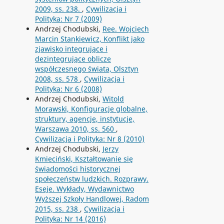
2009, ss. 238.
,
Cywilizacja i
Polityka: Nr 7 (2009)
Andrzej Chodubski,
Ree. Wojciech
Marcin Stankiewicz, Konflikt jako
zjawisko integrujące i
dezintegrujące oblicze
współczesnego świata, Olsztyn
2008, ss. 578
,
Cywilizacja i
Polityka: Nr 6 (2008)
Andrzej Chodubski,
Witold
Morawski, Konfiguracje globalne,
struktury, agencje, instytucje,
Warszawa 2010, ss. 560
,
Cywilizacja i Polityka: Nr 8 (2010)
Andrzej Chodubski,
Jerzy
Kmieciński, Kształtowanie się
świadomości historycznej
społeczeństw ludzkich. Rozprawy.
Eseje. Wykłady, Wydawnictwo
Wyższej Szkoły Handlowej, Radom
2015, ss. 238
,
Cywilizacja i
Polityka: Nr 14 (2016)