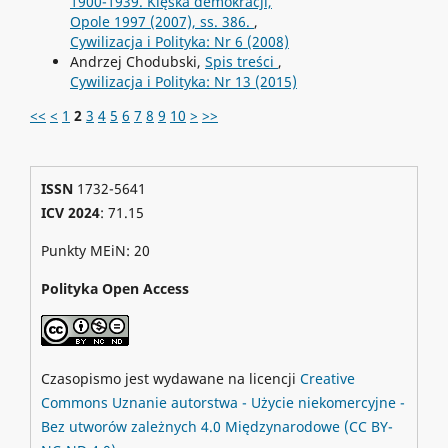
1900-1939. Klęska demokracji,
Opole 1997 (2007), ss. 386.
,
Cywilizacja i Polityka: Nr 6 (2008)
Andrzej Chodubski,
Spis treści
,
Cywilizacja i Polityka: Nr 13 (2015)
<<
<
1
2
3
4
5
6
7
8
9
10
>
>>
ISSN
1732-5641
ICV 2024
: 71.15
Punkty MEiN: 20
Polityka Open Access
Czasopismo jest wydawane na licencji
Creative
Commons
Uznanie autorstwa - Użycie niekomercyjne -
Bez utworów zależnych 4.0 Międzynarodowe
(CC BY-