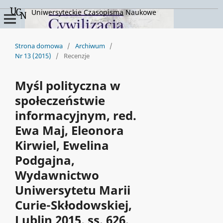
Uniwersyteckie Czasopisma Naukowe
Strona domowa
/
Archiwum
/
Nr 13 (2015)
/
Recenzje
Myśl polityczna w
społeczeństwie
informacyjnym, red.
Ewa Maj, Eleonora
Kirwiel, Ewelina
Podgajna,
Wydawnictwo
Uniwersytetu Marii
Curie-Skłodowskiej,
Lublin 2015, ss. 626.