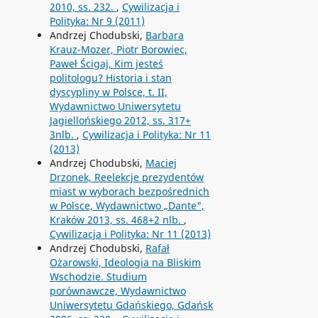
2010, ss. 232.
,
Cywilizacja i
Polityka: Nr 9 (2011)
Andrzej Chodubski,
Barbara
Krauz-Mozer, Piotr Borowiec,
Paweł Ścigaj, Kim jesteś
politologu? Historia i stan
dyscypliny w Polsce, t. II,
Wydawnictwo Uniwersytetu
Jagiellońskiego 2012, ss. 317+
3nlb.
,
Cywilizacja i Polityka: Nr 11
(2013)
Andrzej Chodubski,
Maciej
Drzonek, Reelekcje prezydentów
miast w wyborach bezpośrednich
w Polsce, Wydawnictwo „Dante",
Kraków 2013, ss. 468+2 nlb.
,
Cywilizacja i Polityka: Nr 11 (2013)
Andrzej Chodubski,
Rafał
Ożarowski, Ideologia na Bliskim
Wschodzie. Studium
porównawcze, Wydawnictwo
Uniwersytetu Gdańskiego, Gdańsk