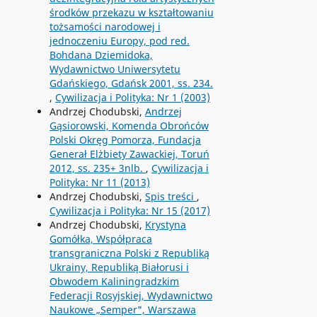
środków przekazu w kształtowaniu
tożsamości narodowej i
jednoczeniu Europy, pod red.
Bohdana Dziemidoka,
Wydawnictwo Uniwersytetu
Gdańskiego, Gdańsk 2001, ss. 234.
,
Cywilizacja i Polityka: Nr 1 (2003)
Andrzej Chodubski,
Andrzej
Gąsiorowski, Komenda Obrońców
Polski Okręg Pomorza, Fundacja
Generał Elżbiety Zawackiej, Toruń
2012, ss. 235+ 3nlb.
,
Cywilizacja i
Polityka: Nr 11 (2013)
Andrzej Chodubski,
Spis treści
,
Cywilizacja i Polityka: Nr 15 (2017)
Andrzej Chodubski,
Krystyna
Gomółka, Współpraca
transgraniczna Polski z Republiką
Ukrainy, Republiką Białorusi i
Obwodem Kaliningradzkim
Federacji Rosyjskiej, Wydawnictwo
Naukowe „Semper", Warszawa