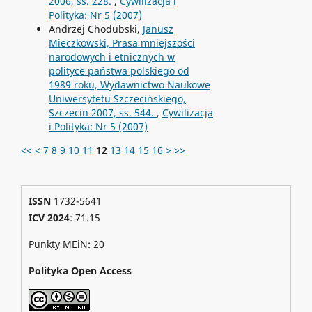
2006, ss. 228.
,
Cywilizacja i
Polityka: Nr 5 (2007)
Andrzej Chodubski,
Janusz
Mieczkowski, Prasa mniejszości
narodowych i etnicznych w
polityce państwa polskiego od
1989 roku, Wydawnictwo Naukowe
Uniwersytetu Szczecińskiego,
Szczecin 2007, ss. 544.
,
Cywilizacja
i Polityka: Nr 5 (2007)
<<
<
7
8
9
10
11
12
13
14
15
16
>
>>
ISSN
1732-5641
ICV 2024
: 71.15
Punkty MEiN: 20
Polityka Open Access