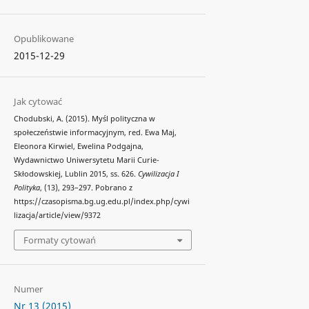
Opublikowane
2015-12-29
Jak cytować
Chodubski, A. (2015). Myśl polityczna w
społeczeństwie informacyjnym, red. Ewa Maj,
Eleonora Kirwiel, Ewelina Podgajna,
Wydawnictwo Uniwersytetu Marii Curie-
Skłodowskiej, Lublin 2015, ss. 626.
Cywilizacja I
Polityka
, (13), 293–297. Pobrano z
https://czasopisma.bg.ug.edu.pl/index.php/cywi
lizacja/article/view/9372
Formaty cytowań
Numer
Nr 13 (2015)