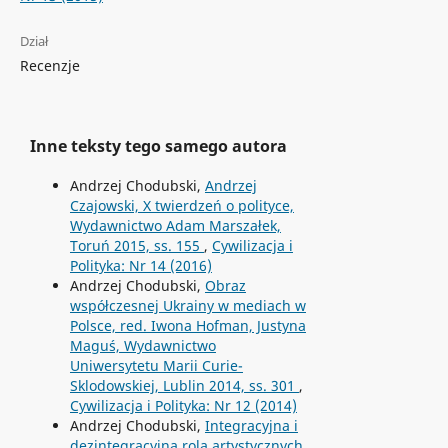
Dział
Recenzje
Inne teksty tego samego autora
Andrzej Chodubski,
Andrzej
Czajowski, X twierdzeń o polityce,
Wydawnictwo Adam Marszałek,
Toruń 2015, ss. 155
,
Cywilizacja i
Polityka: Nr 14 (2016)
Andrzej Chodubski,
Obraz
współczesnej Ukrainy w mediach w
Polsce, red. Iwona Hofman, Justyna
Maguś, Wydawnictwo
Uniwersytetu Marii Curie-
Sklodowskiej, Lublin 2014, ss. 301
,
Cywilizacja i Polityka: Nr 12 (2014)
Andrzej Chodubski,
Integracyjna i
dezintegracyjna rola artystycznych