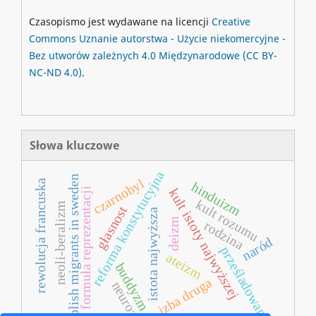
Czasopismo jest wydawane na licencji
Creative
Commons
Uznanie autorstwa - Użycie niekomercyjne -
Bez utworów zależnych 4.0 Międzynarodowe
(CC BY-
NC-ND 4.0)
.
Słowa kluczowe
reforma konstytucyjna
polish migrants in sweden
czarnobyl
rewolucja francuska
hinduizm
kult istoty najwyższej
formuła reprezentacji
kult rozumu
neoli-beralizm
głasnost
istota najwyższa
deizm
rodzina
naród
prześladowania
ateizm
buddyzm
izba druga
neurozy