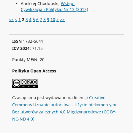
Andrzej Chodubski,
Wstęp
,
Cywilizacja i Polityka: Nr 13 (2015)
<<
<
1
2
3
4
5
6
7
8
9
10
>
>>
ISSN
1732-5641
ICV 2024
: 71.15
Punkty MEiN: 20
Polityka Open Access
Czasopismo jest wydawane na licencji
Creative
Commons
Uznanie autorstwa - Użycie niekomercyjne -
Bez utworów zależnych 4.0 Międzynarodowe
(CC BY-
NC-ND 4.0)
.