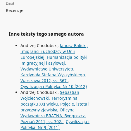
Dział
Recenzje
Inne teksty tego samego autora
Andrzej Chodubski,
Janusz Balicki,
Imigranci i uchodźcy w Unii
Europejskiej. Humanizacja polityki
imigracyjnej i azylowej,
Wydawnictwo Uniwersytetu
Kardynała Stefana Wyszyńskiego,
Warszawa 2012, ss. 367
,
Cywilizacja i Polityka: Nr 10 (2012)
Andrzej Chodubski,
Sebastian
Wojciechowski, Terroryzm na
początku XXI wieku. Pojęcie, istota i
przyczyny zjawiska, Oficyna
Wydawnicza BRATNA, Bydgoszcz-
Poznań 2011, ss. 302.
,
Cywilizacja i
Polityka: Nr 9 (2011)