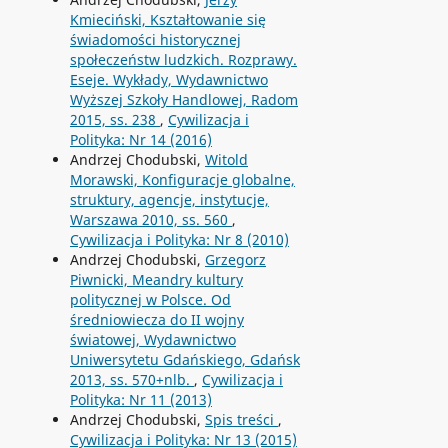
Kmieciński, Kształtowanie się
świadomości historycznej
społeczeństw ludzkich. Rozprawy.
Eseje. Wykłady, Wydawnictwo
Wyższej Szkoły Handlowej, Radom
2015, ss. 238
,
Cywilizacja i
Polityka: Nr 14 (2016)
Andrzej Chodubski,
Witold
Morawski, Konfiguracje globalne,
struktury, agencje, instytucje,
Warszawa 2010, ss. 560
,
Cywilizacja i Polityka: Nr 8 (2010)
Andrzej Chodubski,
Grzegorz
Piwnicki, Meandry kultury
politycznej w Polsce. Od
średniowiecza do II wojny
światowej, Wydawnictwo
Uniwersytetu Gdańskiego, Gdańsk
2013, ss. 570+nlb.
,
Cywilizacja i
Polityka: Nr 11 (2013)
Andrzej Chodubski,
Spis treści
,
Cywilizacja i Polityka: Nr 13 (2015)