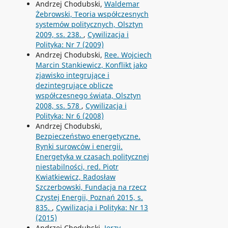
Andrzej Chodubski,
Waldemar
Żebrowski, Teoria współczesnych
systemów politycznych, Olsztyn
2009, ss. 238.
,
Cywilizacja i
Polityka: Nr 7 (2009)
Andrzej Chodubski,
Ree. Wojciech
Marcin Stankiewicz, Konflikt jako
zjawisko integrujące i
dezintegrujące oblicze
współczesnego świata, Olsztyn
2008, ss. 578
,
Cywilizacja i
Polityka: Nr 6 (2008)
Andrzej Chodubski,
Bezpieczeństwo energetyczne.
Rynki surowców i energii.
Energetyka w czasach politycznej
niestabilności, red. Piotr
Kwiatkiewicz, Radosław
Szczerbowski, Fundacja na rzecz
Czystej Energii, Poznań 2015, s.
835.
,
Cywilizacja i Polityka: Nr 13
(2015)
Andrzej Chodubski,
Jerzy