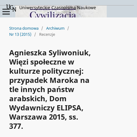
Uniwersyteckie Czasopisma Naukowe
Strona domowa
/
Archiwum
/
Nr 13 (2015)
/
Recenzje
Agnieszka Syliwoniuk,
Więzi społeczne w
kulturze politycznej:
przypadek Maroka na
tle innych państw
arabskich, Dom
Wydawniczy ELIPSA,
Warszawa 2015, ss.
377.