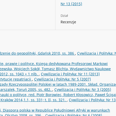
Nr 13 (2015)
Dział
Recenzje
zenie do geopolityki, Gdańsk 2010, ss. 386
,
Cywilizacja i Polityka: 
ie, prawie i polityce. Księga dedykowana Profesorowi Markowi
zewska, Wojciech Sokół, Tomasz Blichta, Wydawnictwo Naukowe
2012, ss. 1043 + 1 nlb.
,
Cywilizacja i Polityka: Nr 11 (2013)
stytucję repatriacji
,
Cywilizacja i Polityka: Nr 5 (2007)
ządy Rzeczypospolitej Polskiej w latach 1989-2001. Skład. Organizac
szalek, Toruń 2005, ss. 482.
,
Cywilizacja i Polityka: Nr 3 (2005)
uki o polityce, red. Piotr Borowiec, Robert Kłosowicz, Paweł Ścigaj
aków 2014,1.1, ss. 331; t. II, ss. 321.
,
Cywilizacja i Polityka: Nr 13
i, Diaspora polska w Republice Południowej Afryki w warunkach
ta, Olsztyn 2008, ss. 396.
,
Cywilizacja i Polityka: Nr 6 (2008)