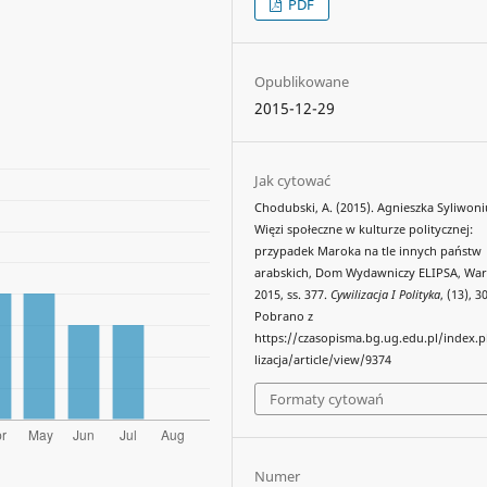
PDF
Opublikowane
2015-12-29
Jak cytować
Chodubski, A. (2015). Agnieszka Syliwoni
Więzi społeczne w kulturze politycznej:
przypadek Maroka na tle innych państw
arabskich, Dom Wydawniczy ELIPSA, Wa
2015, ss. 377.
Cywilizacja I Polityka
, (13), 
Pobrano z
https://czasopisma.bg.ug.edu.pl/index.
lizacja/article/view/9374
Formaty cytowań
Numer