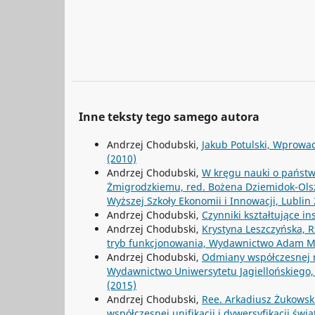
Inne teksty tego samego autora
Andrzej Chodubski,
Jakub Potulski, Wprowad
(2010)
Andrzej Chodubski,
W kręgu nauki o państw
Żmigrodzkiemu, red. Bożena Dziemidok-Ols
Wyższej Szkoły Ekonomii i Innowacji, Lublin 
Andrzej Chodubski,
Czynniki kształtujące in
Andrzej Chodubski,
Krystyna Leszczyńska, R
tryb funkcjonowania, Wydawnictwo Adam Mar
Andrzej Chodubski,
Odmiany współczesnej na
Wydawnictwo Uniwersytetu Jagiellońskiego, Kr
(2015)
Andrzej Chodubski,
Ree. Arkadiusz Żukowsk
współczesnej unifikacji i dywersyfikacji świa