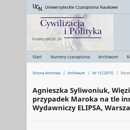
Uniwersyteckie Czasopisma Naukowe
Start
Numery czasopisma
Archiwum
R
Strona domowa
/
Archiwum
/
Nr 13 (2015)
/
Rece
Agnieszka Syliwoniuk, Więzi
przypadek Maroka na tle i
Wydawniczy ELIPSA, Warszaw