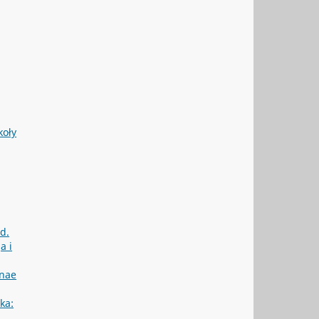
koły
d.
a i
enae
yka: