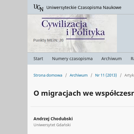
Uniwersyteckie Czasopisma Naukowe
Start
Numery czasopisma
Archiwum
R
Strona domowa
/
Archiwum
/
Nr 11 (2013)
/
Artyk
O migracjach we współczesn
Andrzej Chodubski
Uniwersytet Gdański