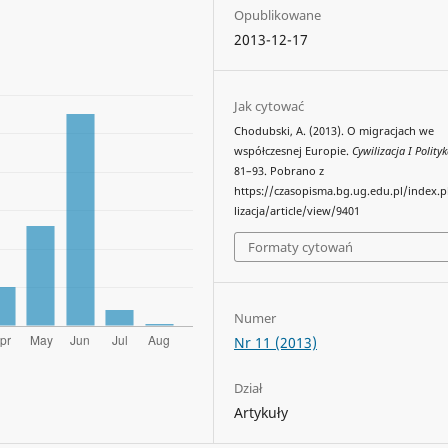
Opublikowane
2013-12-17
Jak cytować
Chodubski, A. (2013). O migracjach we
współczesnej Europie.
Cywilizacja I Polity
81–93. Pobrano z
https://czasopisma.bg.ug.edu.pl/index.
lizacja/article/view/9401
Formaty cytowań
Numer
Nr 11 (2013)
Dział
Artykuły