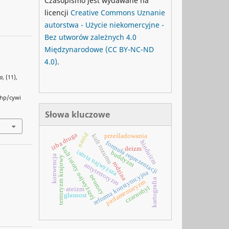
Czasopismo jest wydawane na
licencji
Creative Commons
Uznanie
autorstwa - Użycie niekomercyjne -
Bez utworów zależnych 4.0
Międzynarodowe
(CC BY-NC-ND
4.0)
.
ka
, (11),
php/cywi
Słowa kluczowe
izba druga
naród
prześladowania
kult rozumu
hinduizm
formuła reprezentacji
kult istoty najwyższej
deizm
istota najwyższa
buddyzm
konwencja
terroryzm krajowy
rodzina
antyterroryzm
reforma konstytucyjna
neurozy
kartografia
parlamentaryzm
czarnobyl
ateizm
głasnost