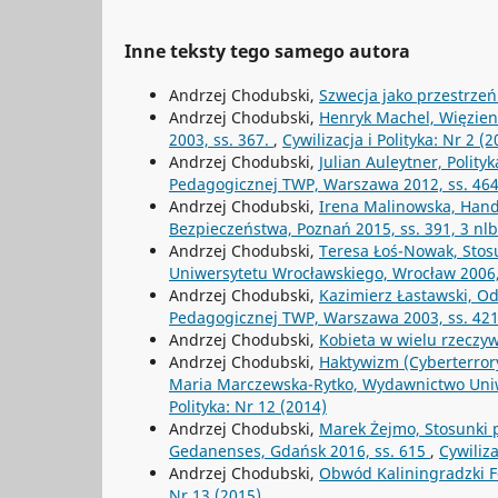
Inne teksty tego samego autora
Andrzej Chodubski,
Szwecja jako przestrz
Andrzej Chodubski,
Henryk Machel, Więzieni
2003, ss. 367.
,
Cywilizacja i Polityka: Nr 2 (2
Andrzej Chodubski,
Julian Auleytner, Polit
Pedagogicznej TWP, Warszawa 2012, ss. 46
Andrzej Chodubski,
Irena Malinowska, Hand
Bezpieczeństwa, Poznań 2015, ss. 391, 3 nl
Andrzej Chodubski,
Teresa Łoś-Nowak, Stos
Uniwersytetu Wrocławskiego, Wrocław 2006,
Andrzej Chodubski,
Kazimierz Łastawski, Od
Pedagogicznej TWP, Warszawa 2003, ss. 42
Andrzej Chodubski,
Kobieta w wielu rzeczy
Andrzej Chodubski,
Haktywizm (Cyberterrory
Maria Marczewska-Rytko, Wydawnictwo Uniwe
Polityka: Nr 12 (2014)
Andrzej Chodubski,
Marek Żejmo, Stosunki p
Gedanenses, Gdańsk 2016, ss. 615
,
Cywiliza
Andrzej Chodubski,
Obwód Kaliningradzki Fe
Nr 13 (2015)