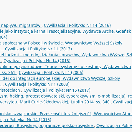
eń napływu migrantów
,
Cywilizacja i Polityka: Nr 14 (2016)
e jako instytucja karna i resocjalizacyjna, Wydawca Arche, Gdańsk
004)
yka społeczna w Polsce i w świecie, Wydawnictwo Wyższej Szkoły
4.
,
Cywilizacja i Polityka: Nr 11 (2013)
el ludźmi – metody, działania sprawców, Wydawnictwo Wyższej Sz
b
,
Cywilizacja i Polityka: Nr 14 (2016)
unki międzynarodowe. Teorie - systemy - uczestnicy, Wydawnictwo
 ss. 361
,
Cywilizacja i Polityka: Nr 4 (2006)
 idei do integracji europejskiej, Wydawnictwo Wyższej Szkoły
1.
,
Cywilizacja i Polityka: Nr 1 (2003)
wistościach
,
Cywilizacja i Polityka: Nr 15 (2017)
zm, haking, protest obywatelski, cyberaktywizm, e-mobilizacja), re
rsytetu Marii Curie-Skłodowskiej, Lublin 2014, ss. 340
,
Cywilizacj
olsko-szwajcarskie. Przeszłość i teraźniejszość, Wydawnictwo Ath
cja i Polityka: Nr 14 (2016)
deracji Rosyjskiej: pogranicze polsko-rosyjskie
,
Cywilizacja i Polit