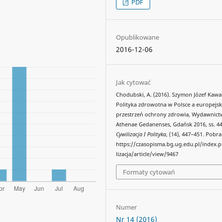
PDF
Opublikowane
2016-12-06
Jak cytować
Chodubski, A. (2016). Szymon Józef Kawa
Polityka zdrowotna w Polsce a europejs
przestrzeń ochrony zdrowia, Wydawnic
Athenae Gedanenses, Gdańsk 2016, ss. 44
Cywilizacja I Polityka
, (14), 447–451. Pobr
https://czasopisma.bg.ug.edu.pl/index.
lizacja/article/view/9467
Formaty cytowań
Numer
Nr 14 (2016)