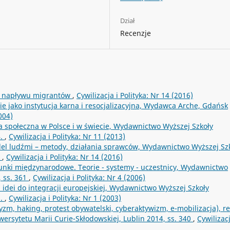
Dział
Recenzje
eń napływu migrantów
,
Cywilizacja i Polityka: Nr 14 (2016)
e jako instytucja karna i resocjalizacyjna, Wydawca Arche, Gdańsk
004)
yka społeczna w Polsce i w świecie, Wydawnictwo Wyższej Szkoły
4.
,
Cywilizacja i Polityka: Nr 11 (2013)
el ludźmi – metody, działania sprawców, Wydawnictwo Wyższej Sz
b
,
Cywilizacja i Polityka: Nr 14 (2016)
unki międzynarodowe. Teorie - systemy - uczestnicy, Wydawnictwo
 ss. 361
,
Cywilizacja i Polityka: Nr 4 (2006)
 idei do integracji europejskiej, Wydawnictwo Wyższej Szkoły
1.
,
Cywilizacja i Polityka: Nr 1 (2003)
zm, haking, protest obywatelski, cyberaktywizm, e-mobilizacja), re
rsytetu Marii Curie-Skłodowskiej, Lublin 2014, ss. 340
,
Cywilizacj