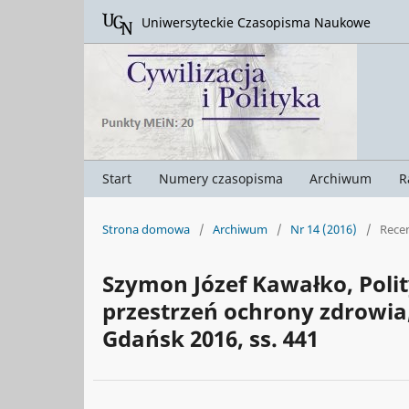
Uniwersyteckie Czasopisma Naukowe
Start
Numery czasopisma
Archiwum
R
Strona domowa
/
Archiwum
/
Nr 14 (2016)
/
Rece
Szymon Józef Kawałko, Poli
przestrzeń ochrony zdrowi
Gdańsk 2016, ss. 441