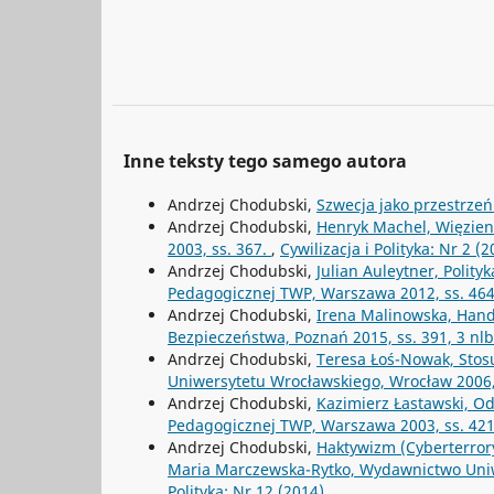
Inne teksty tego samego autora
Andrzej Chodubski,
Szwecja jako przestrz
Andrzej Chodubski,
Henryk Machel, Więzieni
2003, ss. 367.
,
Cywilizacja i Polityka: Nr 2 (2
Andrzej Chodubski,
Julian Auleytner, Polit
Pedagogicznej TWP, Warszawa 2012, ss. 46
Andrzej Chodubski,
Irena Malinowska, Hand
Bezpieczeństwa, Poznań 2015, ss. 391, 3 nl
Andrzej Chodubski,
Teresa Łoś-Nowak, Stos
Uniwersytetu Wrocławskiego, Wrocław 2006,
Andrzej Chodubski,
Kazimierz Łastawski, Od
Pedagogicznej TWP, Warszawa 2003, ss. 42
Andrzej Chodubski,
Haktywizm (Cyberterrory
Maria Marczewska-Rytko, Wydawnictwo Uniwe
Polityka: Nr 12 (2014)