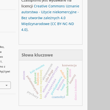
Czasopismo jest wydawane na
licencji
Creative Commons
Uznanie
autorstwa - Użycie niekomercyjne -
Bez utworów zależnych 4.0
Międzynarodowe
(CC BY-NC-ND
4.0)
.
łko,
ka
Słowa kluczowe
two
1.
antyterroryzm
kult rozumu
konwencja
ano z
reforma konstytucyjna
formuła reprezentacji
izba druga
deizm
rodzina
kult istoty najwyższej
php/cywi
ateizm
głasnost
buddyzm
neurozy
parlamentaryzm
prześladowania
istota najwyższa
hinduizm
dzieci żołnierze
naród
psychozy
czarnobyl