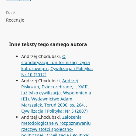
Dział
Recenzje
Inne teksty tego samego autora
Andrzej Chodubski,
O
standaryzacji i uniformizacji życia
kulturowego
,
Cywilizacja i Polityka:
Nr 10 (2012)
Andrzej Chodubski,
Andrzej
Piskozub, Dzieła zebrane, t. XVIII.
Już tylko cywilizacja. Wspomnienia
(III), Wydawnictwo Adam
Marszałek, Toruń 2006, ss. 264.
,
Cywilizacja i Polityka: Nr 5 (2007)
Andrzej Chodubski,
Założenia
metodologiczne w rozpoznawaniu
rzeczywistości społeczno-
politycznej
,
Cywilizacja i Polityka: