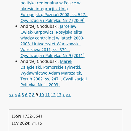
polityka regionalna w Polsce w
okresie integracji z Unią
Europejską, Poznań 2008, ss. 527.
,
Cywilizacja i Polityka: Nr 7 (2009)
Andrzej Chodubski,
Jarosław
Ćwiek-Karpowicz, Rosyjska elita
władzy centralnej w latach 2000-
2008, Uniwersytet Warszawski,
Warszawa 2011, ss. 379.
,
Cywilizacja i Polityka: Nr 9 (2011)
Andrzej Chodubski,
Marek
Dzięcielski, Pomorskie sylwetki,
Wydawnictwo Adam Marszałek,
Toruń 2002, ss. 247.
,
Cywilizacja i
Polityka: Nr 1 (2003)
<<
<
4
5
6
7
8
9
10
11
12
13
>
>>
ISSN
1732-5641
ICV 2024
: 71.15