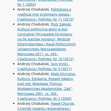
Nr 1 (2003)
Andrzej Chodubski,
Politologia a
cywilizacyjne przemiany świata
,
Cywilizacja i Polityka: Nr 11 (2013)
Andrzej Chodubski,
Piotr Załęski,
Kultura polityczna więzi w Azji
Centralnej (Przypadek Kirgistanu
na tle państw regionu), Wydział
Dziennikarstwa i Nauk Politycznych
Uniwersytetu Warszawskiego,
Warszawa 2011, ss. 493
,
Cywilizacja i Polityka: Nr 10 (2012)
Andrzej Chodubski,
Spis treści
,
Cywilizacja i Polityka: Nr 9 (2011)
Andrzej Chodubski,
Mała Ojczyzna.
Kultura. Edukacja. Rozwój lokalny,
pod red. Wiesława Theissa,
Wydawnictwo Akademickie „Żak",
Warszawa 2001, ss. 364
,
Cywilizacja i Polityka: Nr 2 (2004)
Andrzej Chodubski,
Paweł Churski,
Czynniki rozwoju regionalnego i