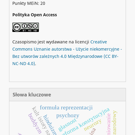
Punkty MEiN: 20
Polityka Open Access
Czasopismo jest wydawane na licencji
Creative
Commons
Uznanie autorstwa - Użycie niekomercyjne -
Bez utworów zależnych 4.0 Międzynarodowe
(CC BY-
NC-ND 4.0)
.
Słowa kluczowe
formuła reprezentacji
kult istoty najwyższej
reforma konstytucyjna
psychozy
buddyzm
promieniowanie
hinduizm
głasnost
neurozy