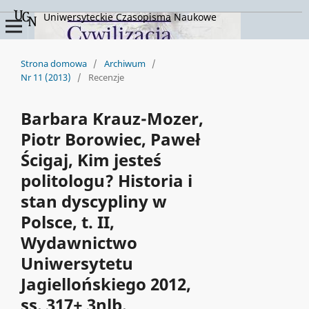
Uniwersyteckie Czasopisma Naukowe
Strona domowa
/
Archiwum
/
Nr 11 (2013)
/
Recenzje
Barbara Krauz-Mozer,
Piotr Borowiec, Paweł
Ścigaj, Kim jesteś
politologu? Historia i
stan dyscypliny w
Polsce, t. II,
Wydawnictwo
Uniwersytetu
Jagiellońskiego 2012,
ss. 317+ 3nlb.