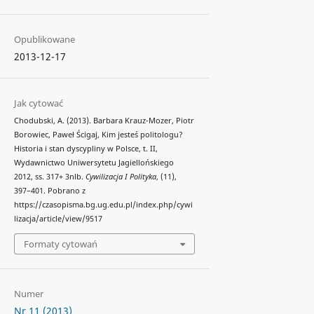
Opublikowane
2013-12-17
Jak cytować
Chodubski, A. (2013). Barbara Krauz-Mozer, Piotr
Borowiec, Paweł Ścigaj, Kim jesteś politologu?
Historia i stan dyscypliny w Polsce, t. II,
Wydawnictwo Uniwersytetu Jagiellońskiego
2012, ss. 317+ 3nlb.
Cywilizacja I Polityka
, (11),
397–401. Pobrano z
https://czasopisma.bg.ug.edu.pl/index.php/cywi
lizacja/article/view/9517
Formaty cytowań
Numer
Nr 11 (2013)