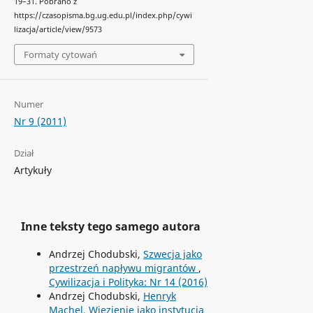
19–31. Pobrano z
https://czasopisma.bg.ug.edu.pl/index.php/cywi
lizacja/article/view/9573
Formaty cytowań
Numer
Nr 9 (2011)
Dział
Artykuły
Inne teksty tego samego autora
Andrzej Chodubski,
Szwecja jako
przestrzeń napływu migrantów
,
Cywilizacja i Polityka: Nr 14 (2016)
Andrzej Chodubski,
Henryk
Machel, Więzienie jako instytucja