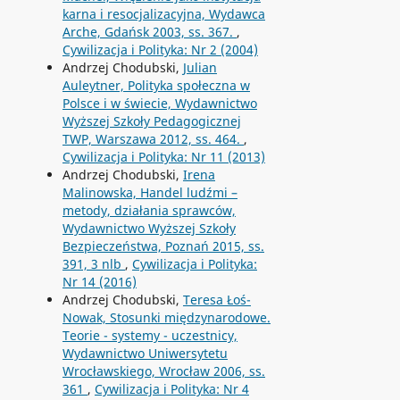
karna i resocjalizacyjna, Wydawca
Arche, Gdańsk 2003, ss. 367.
,
Cywilizacja i Polityka: Nr 2 (2004)
Andrzej Chodubski,
Julian
Auleytner, Polityka społeczna w
Polsce i w świecie, Wydawnictwo
Wyższej Szkoły Pedagogicznej
TWP, Warszawa 2012, ss. 464.
,
Cywilizacja i Polityka: Nr 11 (2013)
Andrzej Chodubski,
Irena
Malinowska, Handel ludźmi –
metody, działania sprawców,
Wydawnictwo Wyższej Szkoły
Bezpieczeństwa, Poznań 2015, ss.
391, 3 nlb
,
Cywilizacja i Polityka:
Nr 14 (2016)
Andrzej Chodubski,
Teresa Łoś-
Nowak, Stosunki międzynarodowe.
Teorie - systemy - uczestnicy,
Wydawnictwo Uniwersytetu
Wrocławskiego, Wrocław 2006, ss.
361
,
Cywilizacja i Polityka: Nr 4