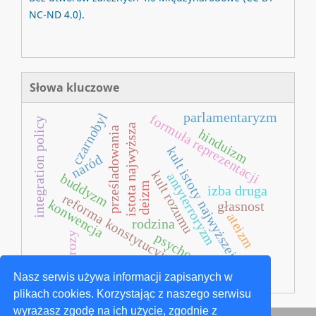
NC-ND 4.0)
.
Słowa kluczowe
parlamentaryzm
czarnobyl
formuła reprezentacji
integration policy
istota najwyższa
prześladowania
hinduizm
kult istoty najwyższej
naród
kult rozumu
antyterroryzm
buddyzm
deizm
izba druga
reforma konstytucyjna
konwencja
głasnost
ateizm
rodzina
psychozy
neurozy
Nasz serwis używa informacji zapisanych w
plikach cookies. Korzystając z naszego serwisu
wyrażasz zgodę na ich użycie, zgodnie z