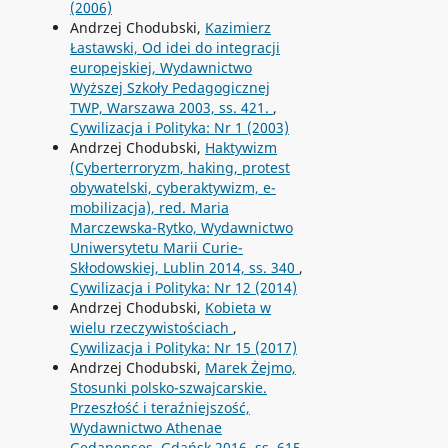
(2006)
Andrzej Chodubski,
Kazimierz
Łastawski, Od idei do integracji
europejskiej, Wydawnictwo
Wyższej Szkoły Pedagogicznej
TWP, Warszawa 2003, ss. 421.
,
Cywilizacja i Polityka: Nr 1 (2003)
Andrzej Chodubski,
Haktywizm
(Cyberterroryzm, haking, protest
obywatelski, cyberaktywizm, e-
mobilizacja), red. Maria
Marczewska-Rytko, Wydawnictwo
Uniwersytetu Marii Curie-
Skłodowskiej, Lublin 2014, ss. 340
,
Cywilizacja i Polityka: Nr 12 (2014)
Andrzej Chodubski,
Kobieta w
wielu rzeczywistościach
,
Cywilizacja i Polityka: Nr 15 (2017)
Andrzej Chodubski,
Marek Żejmo,
Stosunki polsko-szwajcarskie.
Przeszłość i teraźniejszość,
Wydawnictwo Athenae
Gedanenses, Gdańsk 2016, ss. 615