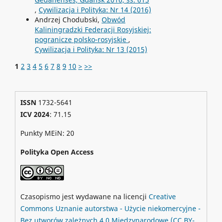
,
Cywilizacja i Polityka: Nr 14 (2016)
Andrzej Chodubski,
Obwód
Kaliningradzki Federacji Rosyjskiej:
pogranicze polsko-rosyjskie
,
Cywilizacja i Polityka: Nr 13 (2015)
1
2
3
4
5
6
7
8
9
10
>
>>
ISSN
1732-5641
ICV 2024
: 71.15
Punkty MEiN: 20
Polityka Open Access
Czasopismo jest wydawane na licencji
Creative
Commons
Uznanie autorstwa - Użycie niekomercyjne -
Bez utworów zależnych 4.0 Międzynarodowe
(CC BY-