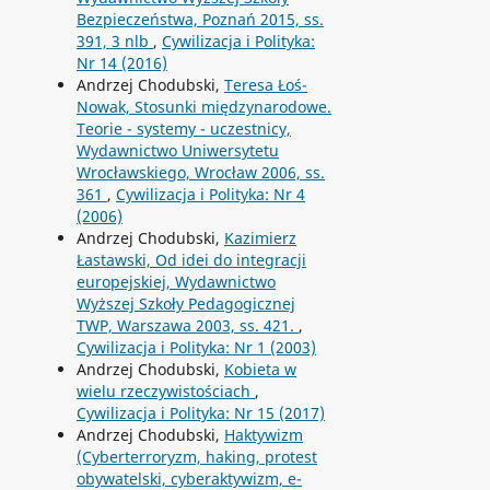
Bezpieczeństwa, Poznań 2015, ss.
391, 3 nlb
,
Cywilizacja i Polityka:
Nr 14 (2016)
Andrzej Chodubski,
Teresa Łoś-
Nowak, Stosunki międzynarodowe.
Teorie - systemy - uczestnicy,
Wydawnictwo Uniwersytetu
Wrocławskiego, Wrocław 2006, ss.
361
,
Cywilizacja i Polityka: Nr 4
(2006)
Andrzej Chodubski,
Kazimierz
Łastawski, Od idei do integracji
europejskiej, Wydawnictwo
Wyższej Szkoły Pedagogicznej
TWP, Warszawa 2003, ss. 421.
,
Cywilizacja i Polityka: Nr 1 (2003)
Andrzej Chodubski,
Kobieta w
wielu rzeczywistościach
,
Cywilizacja i Polityka: Nr 15 (2017)
Andrzej Chodubski,
Haktywizm
(Cyberterroryzm, haking, protest
obywatelski, cyberaktywizm, e-