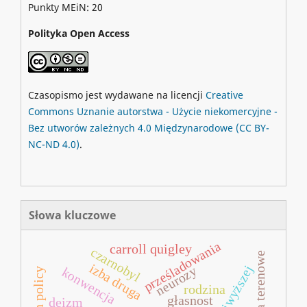
Punkty MEiN: 20
Polityka Open Access
Czasopismo jest wydawane na licencji
Creative
Commons
Uznanie autorstwa - Użycie niekomercyjne -
Bez utworów zależnych 4.0 Międzynarodowe
(CC BY-
NC-ND 4.0)
.
Słowa kluczowe
prześladowania
carroll quigley
czarnobyl
badania terenowe
izba druga
neurozy
konwencja
rodzina
głasnost
deizm