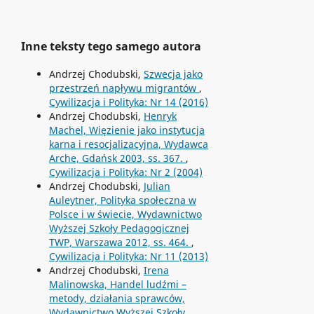
Inne teksty tego samego autora
Andrzej Chodubski,
Szwecja jako
przestrzeń napływu migrantów
,
Cywilizacja i Polityka: Nr 14 (2016)
Andrzej Chodubski,
Henryk
Machel, Więzienie jako instytucja
karna i resocjalizacyjna, Wydawca
Arche, Gdańsk 2003, ss. 367.
,
Cywilizacja i Polityka: Nr 2 (2004)
Andrzej Chodubski,
Julian
Auleytner, Polityka społeczna w
Polsce i w świecie, Wydawnictwo
Wyższej Szkoły Pedagogicznej
TWP, Warszawa 2012, ss. 464.
,
Cywilizacja i Polityka: Nr 11 (2013)
Andrzej Chodubski,
Irena
Malinowska, Handel ludźmi –
metody, działania sprawców,
Wydawnictwo Wyższej Szkoły