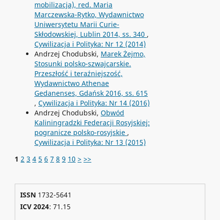
mobilizacja), red. Maria
Marczewska-Rytko, Wydawnictwo
Uniwersytetu Marii Curie-
Skłodowskiej, Lublin 2014, ss. 340
,
Cywilizacja i Polityka: Nr 12 (2014)
Andrzej Chodubski,
Marek Żejmo,
Stosunki polsko-szwajcarskie.
Przeszłość i teraźniejszość,
Wydawnictwo Athenae
Gedanenses, Gdańsk 2016, ss. 615
,
Cywilizacja i Polityka: Nr 14 (2016)
Andrzej Chodubski,
Obwód
Kaliningradzki Federacji Rosyjskiej:
pogranicze polsko-rosyjskie
,
Cywilizacja i Polityka: Nr 13 (2015)
1
2
3
4
5
6
7
8
9
10
>
>>
ISSN
1732-5641
ICV 2024
: 71.15