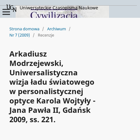
Uniwersyteckie Czasopisma Naukowe
Strona domowa
/
Archiwum
/
Nr 7 (2009)
/
Recenzje
Arkadiusz
Modrzejewski,
Uniwersalistyczna
wizja ładu światowego
w personalistycznej
optyce Karola Wojtyły -
Jana Pawła II, Gdańsk
2009, ss. 221.