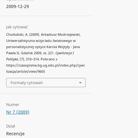
2009-12-29
Jak cytować
Chodubski, A. (2009). Arkadiusz Modrzejewski,
Uniwersalistyczna wizja ładu światowego w
personalistycznej optyce Karola Wojtyły - Jana
Pawła II, Gdańsk 2009, ss. 221.
Cywilizacja I
Polityka
, (7), 310–314. Pobrano z
https://czasopisma.bg.ug.edu.pl/index.php/cywi
lizacja/article/view/9665
Formaty cytowań
Numer
Nr 7 (2009)
Dział
Recenzje