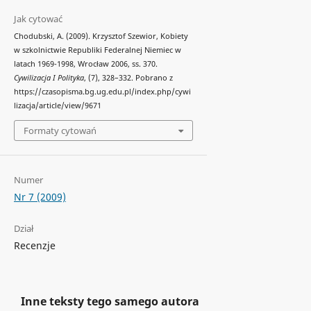
Jak cytować
Chodubski, A. (2009). Krzysztof Szewior, Kobiety
w szkolnictwie Republiki Federalnej Niemiec w
latach 1969-1998, Wrocław 2006, ss. 370.
Cywilizacja I Polityka
, (7), 328–332. Pobrano z
https://czasopisma.bg.ug.edu.pl/index.php/cywi
lizacja/article/view/9671
Formaty cytowań
Numer
Nr 7 (2009)
Dział
Recenzje
Inne teksty tego samego autora