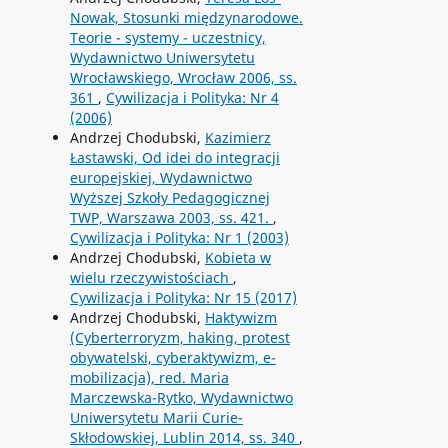
Nowak, Stosunki międzynarodowe.
Teorie - systemy - uczestnicy,
Wydawnictwo Uniwersytetu
Wrocławskiego, Wrocław 2006, ss.
361
,
Cywilizacja i Polityka: Nr 4
(2006)
Andrzej Chodubski,
Kazimierz
Łastawski, Od idei do integracji
europejskiej, Wydawnictwo
Wyższej Szkoły Pedagogicznej
TWP, Warszawa 2003, ss. 421.
,
Cywilizacja i Polityka: Nr 1 (2003)
Andrzej Chodubski,
Kobieta w
wielu rzeczywistościach
,
Cywilizacja i Polityka: Nr 15 (2017)
Andrzej Chodubski,
Haktywizm
(Cyberterroryzm, haking, protest
obywatelski, cyberaktywizm, e-
mobilizacja), red. Maria
Marczewska-Rytko, Wydawnictwo
Uniwersytetu Marii Curie-
Skłodowskiej, Lublin 2014, ss. 340
,