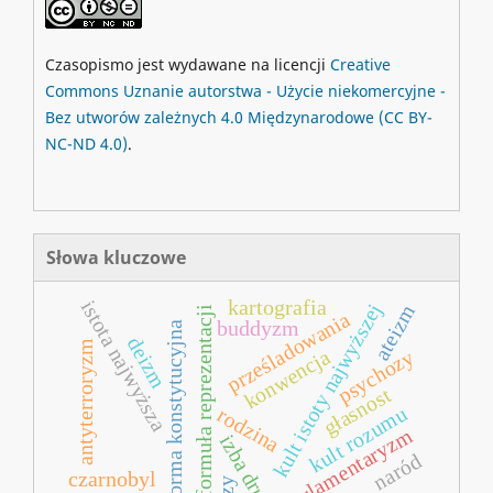
Czasopismo jest wydawane na licencji
Creative
Commons
Uznanie autorstwa - Użycie niekomercyjne -
Bez utworów zależnych 4.0 Międzynarodowe
(CC BY-
NC-ND 4.0)
.
Słowa kluczowe
kartografia
istota najwyższa
kult istoty najwyższej
ateizm
formuła reprezentacji
prześladowania
buddyzm
reforma konstytucyjna
deizm
antyterroryzm
konwencja
psychozy
głasnost
kult rozumu
rodzina
parlamentaryzm
izba druga
naród
czarnobyl