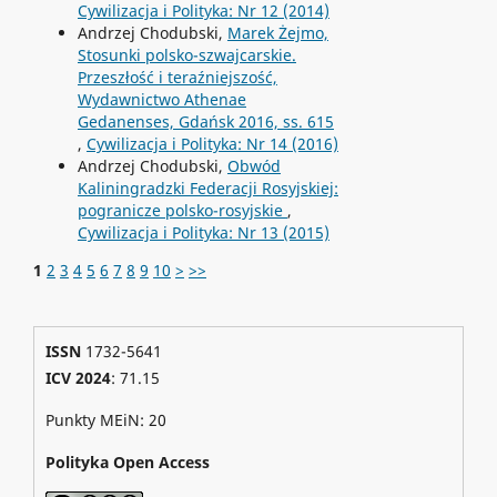
Cywilizacja i Polityka: Nr 12 (2014)
Andrzej Chodubski,
Marek Żejmo,
Stosunki polsko-szwajcarskie.
Przeszłość i teraźniejszość,
Wydawnictwo Athenae
Gedanenses, Gdańsk 2016, ss. 615
,
Cywilizacja i Polityka: Nr 14 (2016)
Andrzej Chodubski,
Obwód
Kaliningradzki Federacji Rosyjskiej:
pogranicze polsko-rosyjskie
,
Cywilizacja i Polityka: Nr 13 (2015)
1
2
3
4
5
6
7
8
9
10
>
>>
ISSN
1732-5641
ICV 2024
: 71.15
Punkty MEiN: 20
Polityka Open Access