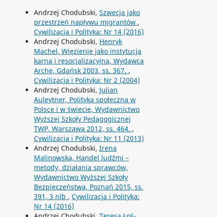
Andrzej Chodubski,
Szwecja jako
przestrzeń napływu migrantów
,
Cywilizacja i Polityka: Nr 14 (2016)
Andrzej Chodubski,
Henryk
Machel, Więzienie jako instytucja
karna i resocjalizacyjna, Wydawca
Arche, Gdańsk 2003, ss. 367.
,
Cywilizacja i Polityka: Nr 2 (2004)
Andrzej Chodubski,
Julian
Auleytner, Polityka społeczna w
Polsce i w świecie, Wydawnictwo
Wyższej Szkoły Pedagogicznej
TWP, Warszawa 2012, ss. 464.
,
Cywilizacja i Polityka: Nr 11 (2013)
Andrzej Chodubski,
Irena
Malinowska, Handel ludźmi –
metody, działania sprawców,
Wydawnictwo Wyższej Szkoły
Bezpieczeństwa, Poznań 2015, ss.
391, 3 nlb
,
Cywilizacja i Polityka:
Nr 14 (2016)
Andrzej Chodubski,
Teresa Łoś-