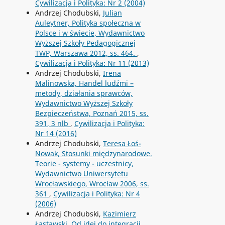
Cywilizacja i Polityka: Nr 2 (2004)
Andrzej Chodubski,
Julian
Auleytner, Polityka społeczna w
Polsce i w świecie, Wydawnictwo
Wyższej Szkoły Pedagogicznej
TWP, Warszawa 2012, ss. 464.
,
Cywilizacja i Polityka: Nr 11 (2013)
Andrzej Chodubski,
Irena
Malinowska, Handel ludźmi –
metody, działania sprawców,
Wydawnictwo Wyższej Szkoły
Bezpieczeństwa, Poznań 2015, ss.
391, 3 nlb
,
Cywilizacja i Polityka:
Nr 14 (2016)
Andrzej Chodubski,
Teresa Łoś-
Nowak, Stosunki międzynarodowe.
Teorie - systemy - uczestnicy,
Wydawnictwo Uniwersytetu
Wrocławskiego, Wrocław 2006, ss.
361
,
Cywilizacja i Polityka: Nr 4
(2006)
Andrzej Chodubski,
Kazimierz
Łastawski, Od idei do integracji