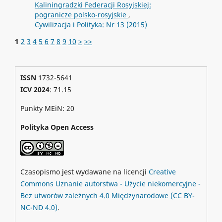
Kaliningradzki Federacji Rosyjskiej:
pogranicze polsko-rosyjskie
,
Cywilizacja i Polityka: Nr 13 (2015)
1
2
3
4
5
6
7
8
9
10
>
>>
ISSN
1732-5641
ICV 2024
: 71.15
Punkty MEiN: 20
Polityka Open Access
Czasopismo jest wydawane na licencji
Creative
Commons
Uznanie autorstwa - Użycie niekomercyjne -
Bez utworów zależnych 4.0 Międzynarodowe
(CC BY-
NC-ND 4.0)
.