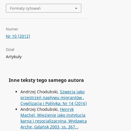
Formaty cytowań
Numer
Nr 10 (2012)
Dział
Artykuły
Inne teksty tego samego autora
Andrzej Chodubski,
Szwecja jako
przestrzeń napływu migrantów
,
Cywilizacja i Polityka: Nr 14 (2016)
Andrzej Chodubski,
Henryk
Machel, Więzienie jako instytucja
karna i resocjalizacyjna, Wydawca
Arche, Gdańsk 2003, ss. 367.
,