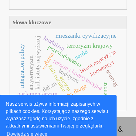
Słowa kluczowe
mieszanki cywilizacyjne
hinduizm
kult istoty najwyższej
terroryzm krajowy
prześladowania
integration policy
istota najwyższa
naród
rodzina
antyterroryzm
reforma konstytucyjna
konwencja
kult rozumu
buddyzm
neurozy
ateizm
deizm
izba druga
głasnost
parlamentaryzm
czarnobyl
Nasz serwis używa informacji zapisanych w
plikach cookies. Korzystając z naszego serwisu
wyrażasz zgodę na ich użycie, zgodnie z
aktualnymi ustawieniami Twojej przeglądarki.
Dowiedz się więcej