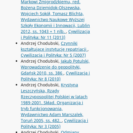
Markowi Żmigrodzkiemu, red.
Bożena Dziemidok-Olszewska,
Wojciech Sokół, Tomasz Blichta,
Wydawnictwo Naukowe Wyższej
Szkoły Ekonomii i Innowacji, Lublin
2012, ss. 1043 + 1 nlb.
,
Cywilizacja
i Polityka: Nr 11 (2013)
Andrzej Chodubski,
Czynniki
kształtujące instytucję repatriacji
,
Cywilizacja i Polityka: Nr 5 (2007)
Andrzej Chodubski,
Jakub Potulski,
Wprowadzenie do geopolityki,
Gdańsk 2010, ss. 386
,
Cywilizacja i
Polityka: Nr 8 (2010)
Andrzej Chodubski,
Krystyna
Leszczyńska, Rządy
Rzeczypospolitej Polskiej w latach
1989-2001. Skład. Organizacja i
tryb funkcjonowania,
Wydawnictwo Adam Marszalek,
Toruń 2005, ss. 482.
,
Cywilizacja i
Polityka: Nr 3 (2005)
Andrzej Chodubski,
Odmiany