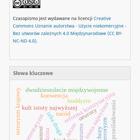
Czasopismo jest wydawane na licencji
Creative
Commons
Uznanie autorstwa - Użycie niekomercyjne -
Bez utworów zależnych 4.0 Międzynarodowe
(CC BY-
NC-ND 4.0)
.
Słowa kluczowe
dwudziestolecie międzywojenne
terroryzm krajowy
reforma konstytucyjna
konwencja
buddyzm
prześladowania
istota najwyższa
kult istoty najwyższej
neurozy
naród
izba druga
parlamentaryzm
antyterroryzm
deizm
kult rozumu
głasnost
psychozy
rodzina