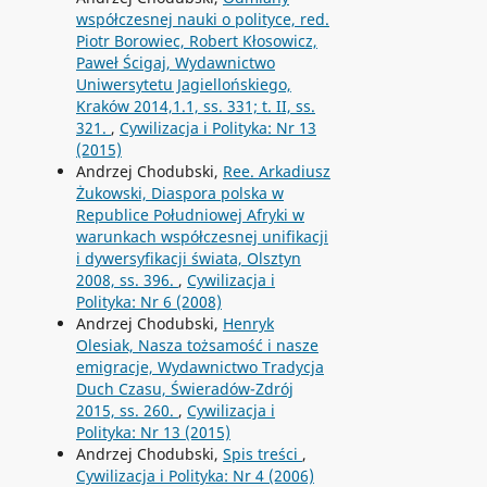
współczesnej nauki o polityce, red.
Piotr Borowiec, Robert Kłosowicz,
Paweł Ścigaj, Wydawnictwo
Uniwersytetu Jagiellońskiego,
Kraków 2014,1.1, ss. 331; t. II, ss.
321.
,
Cywilizacja i Polityka: Nr 13
(2015)
Andrzej Chodubski,
Ree. Arkadiusz
Żukowski, Diaspora polska w
Republice Południowej Afryki w
warunkach współczesnej unifikacji
i dywersyfikacji świata, Olsztyn
2008, ss. 396.
,
Cywilizacja i
Polityka: Nr 6 (2008)
Andrzej Chodubski,
Henryk
Olesiak, Nasza tożsamość i nasze
emigracje, Wydawnictwo Tradycja
Duch Czasu, Świeradów-Zdrój
2015, ss. 260.
,
Cywilizacja i
Polityka: Nr 13 (2015)
Andrzej Chodubski,
Spis treści
,
Cywilizacja i Polityka: Nr 4 (2006)