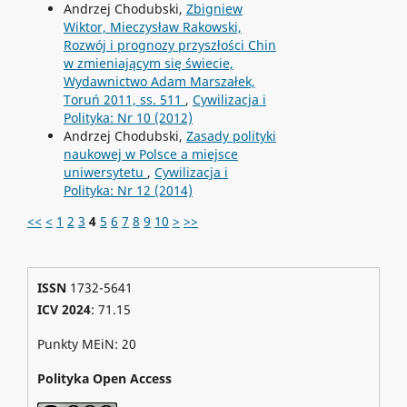
Andrzej Chodubski,
Zbigniew
Wiktor, Mieczysław Rakowski,
Rozwój i prognozy przyszłości Chin
w zmieniającym się świecie,
Wydawnictwo Adam Marszałek,
Toruń 2011, ss. 511
,
Cywilizacja i
Polityka: Nr 10 (2012)
Andrzej Chodubski,
Zasady polityki
naukowej w Polsce a miejsce
uniwersytetu
,
Cywilizacja i
Polityka: Nr 12 (2014)
<<
<
1
2
3
4
5
6
7
8
9
10
>
>>
ISSN
1732-5641
ICV 2024
: 71.15
Punkty MEiN: 20
Polityka Open Access