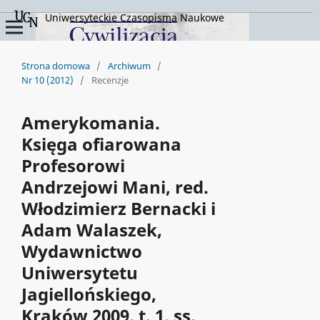
Uniwersyteckie Czasopisma Naukowe
Strona domowa
/
Archiwum
/
Nr 10 (2012)
/
Recenzje
Amerykomania.
Księga ofiarowana
Profesorowi
Andrzejowi Mani, red.
Włodzimierz Bernacki i
Adam Walaszek,
Wydawnictwo
Uniwersytetu
Jagiellońskiego,
Kraków 2009, t. 1, ss.