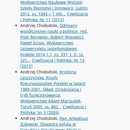
Wydawnictwo Naukowe Wyższej
Szkoły Ekonomii i Innowacji, Lublin
2012, ss. 1043 + 1 nlb.
,
Cywilizacja
i Polityka: Nr 11 (2013)
Andrzej Chodubski,
Odmiany
współczesnej nauki o polityce, red.
Piotr Borowiec, Robert Kłosowicz,
Paweł Ścigaj, Wydawnictwo
Uniwersytetu Jagiellońskiego,
Kraków 2014,1.1, ss. 331; t. II, ss.
321.
,
Cywilizacja i Polityka: Nr 13
(2015)
Andrzej Chodubski,
Krystyna
Leszczyńska, Rządy
Rzeczypospolitej Polskiej w latach
1989-2001. Skład. Organizacja i
tryb funkcjonowania,
Wydawnictwo Adam Marszalek,
Toruń 2005, ss. 482.
,
Cywilizacja i
Polityka: Nr 3 (2005)
Andrzej Chodubski,
Ree. Arkadiusz
Żukowski, Diaspora polska w
Republice Południowej Afryki w