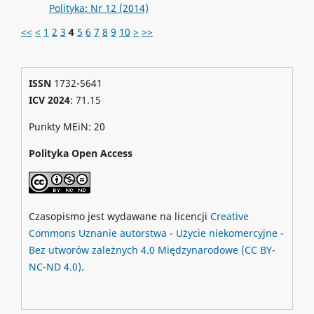
Polityka: Nr 12 (2014)
<<
<
1
2
3
4
5
6
7
8
9
10
>
>>
ISSN
1732-5641
ICV 2024
: 71.15
Punkty MEiN: 20
Polityka Open Access
Czasopismo jest wydawane na licencji
Creative
Commons
Uznanie autorstwa - Użycie niekomercyjne -
Bez utworów zależnych 4.0 Międzynarodowe
(CC BY-
NC-ND 4.0)
.