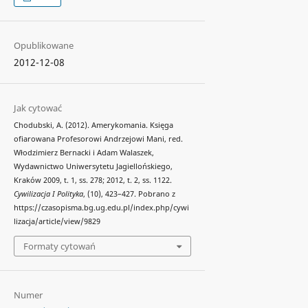
Opublikowane
2012-12-08
Jak cytować
Chodubski, A. (2012). Amerykomania. Księga
ofiarowana Profesorowi Andrzejowi Mani, red.
Włodzimierz Bernacki i Adam Walaszek,
Wydawnictwo Uniwersytetu Jagiellońskiego,
Kraków 2009, t. 1, ss. 278; 2012, t. 2, ss. 1122.
Cywilizacja I Polityka
, (10), 423–427. Pobrano z
https://czasopisma.bg.ug.edu.pl/index.php/cywi
lizacja/article/view/9829
Formaty cytowań
Numer