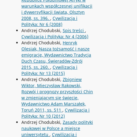
warunkach współczesnej unifikacji
i dywersyfikacji świata, Olsztyn
2008, ss. 396.
,
Cywilizacja i
Polityka: Nr 6 (2008)
Andrzej Chodubski,
Spis treści
,
Cywilizacja i Polityka: Nr 4 (2006)
Andrzej Chodubski,
Henryk
Olesiak, Nasza tożsamość i nasze
emigracje, Wydawnictwo Tradycja
Duch Czasu, Świeradów-Zdrój
2015, ss. 260.
,
Cywilizacja i
Polityka: Nr 13 (2015)
Andrzej Chodubski,
Zbigniew
Wiktor, Mieczysław Rakowski,
Rozwój i prognozy przyszłości Chin
w zmieniającym się świecie,
Wydawnictwo Adam Marszałek,
Toruń 2011, ss. 511
,
Cywilizacja i
Polityka: Nr 10 (2012)
Andrzej Chodubski,
Zasady polityki
naukowej w Polsce a miejsce
uniwersytetu
,
Cywilizacja i