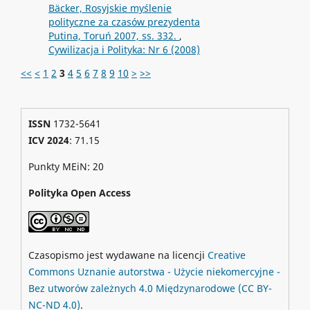
Bäcker, Rosyjskie myślenie
polityczne za czasów prezydenta
Putina, Toruń 2007, ss. 332.
,
Cywilizacja i Polityka: Nr 6 (2008)
<<
<
1
2
3
4
5
6
7
8
9
10
>
>>
ISSN
1732-5641
ICV 2024
: 71.15
Punkty MEiN: 20
Polityka Open Access
Czasopismo jest wydawane na licencji
Creative
Commons
Uznanie autorstwa - Użycie niekomercyjne -
Bez utworów zależnych 4.0 Międzynarodowe
(CC BY-
NC-ND 4.0)
.