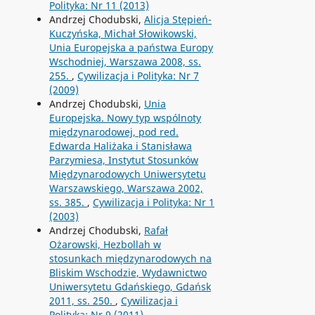
Polityka: Nr 11 (2013)
Andrzej Chodubski,
Alicja Stępień-
Kuczyńska, Michał Słowikowski,
Unia Europejska a państwa Europy
Wschodniej, Warszawa 2008, ss.
255.
,
Cywilizacja i Polityka: Nr 7
(2009)
Andrzej Chodubski,
Unia
Europejska. Nowy typ wspólnoty
międzynarodowej, pod red.
Edwarda Haliżaka i Stanisława
Parzymiesa, Instytut Stosunków
Międzynarodowych Uniwersytetu
Warszawskiego, Warszawa 2002,
ss. 385.
,
Cywilizacja i Polityka: Nr 1
(2003)
Andrzej Chodubski,
Rafał
Ożarowski, Hezbollah w
stosunkach międzynarodowych na
Bliskim Wschodzie, Wydawnictwo
Uniwersytetu Gdańskiego, Gdańsk
2011, ss. 250.
,
Cywilizacja i
Polityka: Nr 9 (2011)