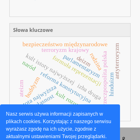
Słowa kluczowe
bezpieczeństwo międzynarodowe
antyterroryzm
terroryzm krajowy
ii rzeczpospolita polska
rodzina
kult istoty najwyższej
parlamentaryzm
formuła reprezentacji
deizm
naród
reforma konstytucyjna
hinduizm
buddyzm
ateizm
izba druga
istota najwyższa
kult rozumu
głasnost
Nasz serwis używa informacji zapisanych w
plikach cookies. Korzystając z naszego serwisu
wyrażasz zgodę na ich użycie, zgodnie z
aktualnymi ustawieniami Twojej przeglądarki.