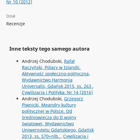
Nr 10 (2012)
Dział
Recenzje
Inne teksty tego samego autora
Andrzej Chodubski,
Rafał
Raczyński, Polacy w Islandii.
Aktywność społeczno-polityczna,
Wydawnictwo Harmonia
Universalis, Gdańsk 2015, ss. 263
,
Cywilizacja i Polityka: Nr 14 (2016)
Andrzej Chodubski,
Grzegorz
Piwnicki, Meandry kultury
politycznej w Polsce. Od
średniowiecza do II wojny
światowej, Wydawnictwo
Uniwersytetu Gdańskiego, Gdańsk
2013, ss. 570+nlb.
,
Cywilizacja i