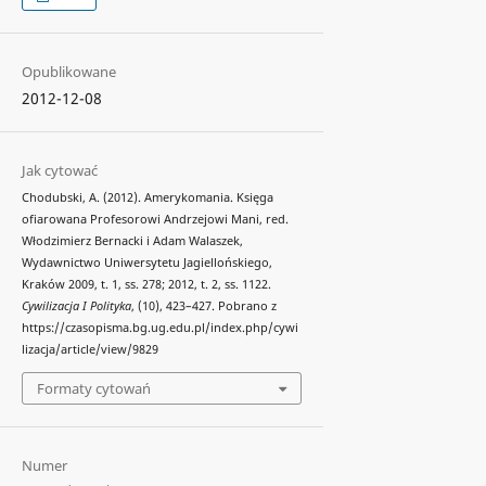
Opublikowane
2012-12-08
Jak cytować
Chodubski, A. (2012). Amerykomania. Księga
ofiarowana Profesorowi Andrzejowi Mani, red.
Włodzimierz Bernacki i Adam Walaszek,
Wydawnictwo Uniwersytetu Jagiellońskiego,
Kraków 2009, t. 1, ss. 278; 2012, t. 2, ss. 1122.
Cywilizacja I Polityka
, (10), 423–427. Pobrano z
https://czasopisma.bg.ug.edu.pl/index.php/cywi
lizacja/article/view/9829
Formaty cytowań
Numer