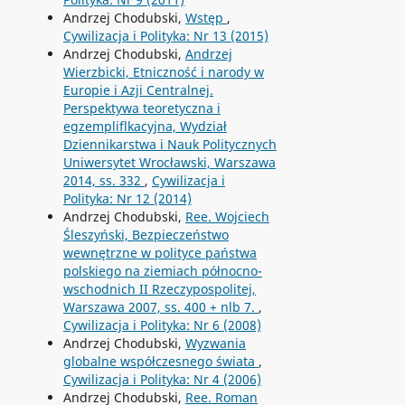
Andrzej Chodubski,
Wstęp
,
Cywilizacja i Polityka: Nr 13 (2015)
Andrzej Chodubski,
Andrzej
Wierzbicki, Etniczność i narody w
Europie i Azji Centralnej.
Perspektywa teoretyczna i
egzempliflkacyjna, Wydział
Dziennikarstwa i Nauk Politycznych
Uniwersytet Wrocławski, Warszawa
2014, ss. 332
,
Cywilizacja i
Polityka: Nr 12 (2014)
Andrzej Chodubski,
Ree. Wojciech
Śleszyński, Bezpieczeństwo
wewnętrzne w polityce państwa
polskiego na ziemiach północno-
wschodnich II Rzeczypospolitej,
Warszawa 2007, ss. 400 + nlb 7.
,
Cywilizacja i Polityka: Nr 6 (2008)
Andrzej Chodubski,
Wyzwania
globalne współczesnego świata
,
Cywilizacja i Polityka: Nr 4 (2006)
Andrzej Chodubski,
Ree. Roman