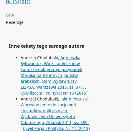
Nr 10 (2012)
Dział
Recenzje
Inne teksty tego samego autora
Andrzej Chodubski,
Agnieszka
Syliwoniuk, Więzi społeczne w
kulturze politycznej: przypadek
Maroka na tle innych państw
arabskich, Dom Wydawniczy
ELIPSA, Warszawa 2015, ss. 377.
,
Cywilizacja i Polityka: Nr 13 (2015)
Andrzej Chodubski,
Jakub Potulski,
Wprowadzenie do socjologii
stosunków politycznych,
Wydawnictwo Uniwersytetu
Gdańskiego, Gdańsk 2011, ss. 389.
,
Cywilizacja i Polityka: Nr 11 (2013)