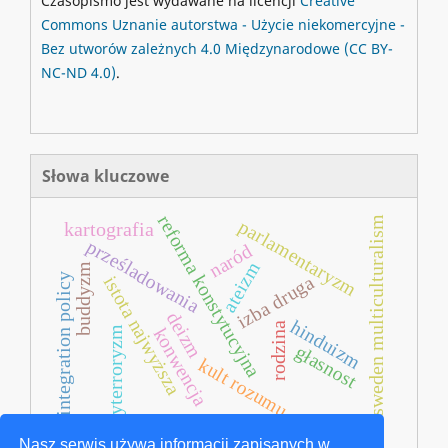
Czasopismo jest wydawane na licencji
Creative
Commons
Uznanie autorstwa - Użycie niekomercyjne -
Bez utworów zależnych 4.0 Międzynarodowe
(CC BY-
NC-ND 4.0)
.
Słowa kluczowe
reforma konstytucyjna
sweden multiculturalism
parlamentaryzm
kartografia
prześladowania
naród
ateizm
buddyzm
integration policy
istota najwyższa
izba druga
deizm
hinduizm
rodzina
konwencja
antyterroryzm
głasnost
kult rozumu
ii rzeczpospolita polska
Nasz serwis używa informacji zapisanych w