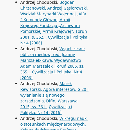
Andrzej Chodubski,
Bogdan
Chrzanowski, Andrzej Gąsiorowski,
Wydział Marynarki Wojennej „Alfa
" Komendy Głównej Armii
Krajowej, Fundacja „Archiwum
Pomorskiej Armii Krajowej", Toruń
2001, s. 362.
,
Cywilizacja i Polityka:
Nr 4 (2006)
Andrzej Chodubski,
Współczesne
oblicza mediów, red. Joanny
Marszałek-Kawa, Wydawnictwo
Adam Marszałek, Toruń 2005, ss.
365.
,
Cywilizacja i Polityka: Nr 4
(2006)
Andrzej Chodubski,
Marek
Rewizorski, Agora interesów. G 20 i
wyłanianie się nowego
zarządzania, Difin, Warszawa
2015, ss. 361
,
Cywilizacja i
Polityka: Nr 14 (2016)
Andrzej Chodubski,
W kręgu nauki
o stosunkach międzynarodowych.
Księga dedykowana Profesor