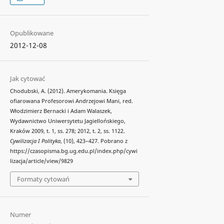
Opublikowane
2012-12-08
Jak cytować
Chodubski, A. (2012). Amerykomania. Księga
ofiarowana Profesorowi Andrzejowi Mani, red.
Włodzimierz Bernacki i Adam Walaszek,
Wydawnictwo Uniwersytetu Jagiellońskiego,
Kraków 2009, t. 1, ss. 278; 2012, t. 2, ss. 1122.
Cywilizacja I Polityka
, (10), 423–427. Pobrano z
https://czasopisma.bg.ug.edu.pl/index.php/cywi
lizacja/article/view/9829
Formaty cytowań
Numer