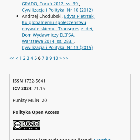
GRADO, Toruń 2012, ss. 39
,
Cywilizacja i Polityka: Nr 10 (2012)
Andrzej Chodubski,
Edyta Pietrzak,
Ku globalnemu społeczeństwu
obywatelskiemu. Transgresje idei,
Dom Wydawniczy ELIPSA,
Warszawa 2014, ss. 283.
,
Cywilizacja i Polityka: Nr 13 (2015)
<<
<
1
2
3
4
5
6
7
8
9
10
>
>>
ISSN
1732-5641
ICV 2024
: 71.15
Punkty MEiN: 20
Polityka Open Access