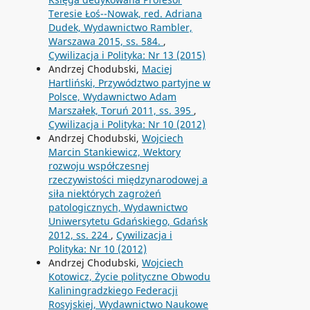
Teresie Łoś--Nowak, red. Adriana
Dudek, Wydawnictwo Rambler,
Warszawa 2015, ss. 584.
,
Cywilizacja i Polityka: Nr 13 (2015)
Andrzej Chodubski,
Maciej
Hartliński, Przywództwo partyjne w
Polsce, Wydawnictwo Adam
Marszałek, Toruń 2011, ss. 395
,
Cywilizacja i Polityka: Nr 10 (2012)
Andrzej Chodubski,
Wojciech
Marcin Stankiewicz, Wektory
rozwoju współczesnej
rzeczywistości międzynarodowej a
siła niektórych zagrożeń
patologicznych, Wydawnictwo
Uniwersytetu Gdańskiego, Gdańsk
2012, ss. 224
,
Cywilizacja i
Polityka: Nr 10 (2012)
Andrzej Chodubski,
Wojciech
Kotowicz, Życie polityczne Obwodu
Kaliningradzkiego Federacji
Rosyjskiej, Wydawnictwo Naukowe