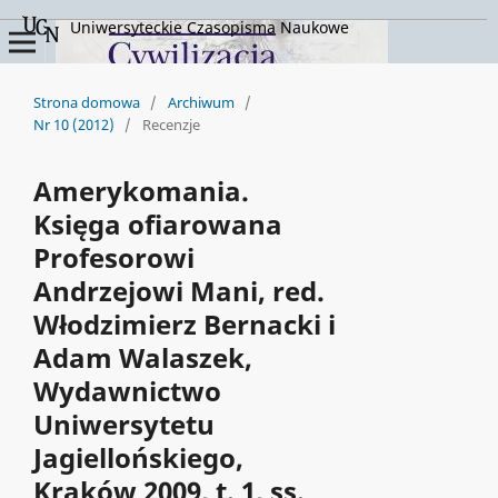
Uniwersyteckie Czasopisma Naukowe
Strona domowa
/
Archiwum
/
Nr 10 (2012)
/
Recenzje
Amerykomania.
Księga ofiarowana
Profesorowi
Andrzejowi Mani, red.
Włodzimierz Bernacki i
Adam Walaszek,
Wydawnictwo
Uniwersytetu
Jagiellońskiego,
Kraków 2009, t. 1, ss.