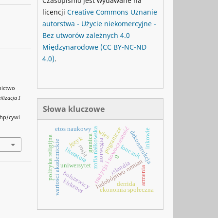
Czasopismo jest wydawane na
licencji
Creative Commons
Uznanie
autorstwa - Użycie niekomercyjne -
Bez utworów zależnych 4.0
Międzynarodowe
(CC BY-NC-ND
4.0)
.
nictwo
ilizacja I
Słowa kluczowe
php/cywi
tradycja i nowoczesność
etos naukowy
pogranicze
zofia nałkowska
inkowie
wieś
dekonstrukcja
granica
polityka religijna
język
norwegia
wartości akademickie
foucault
rosja
literatura
0
ludobójstwo ormian
islandia
uniwersytet
armenia
bolszewicy
kirkenes
derrida
ekonomia społeczna