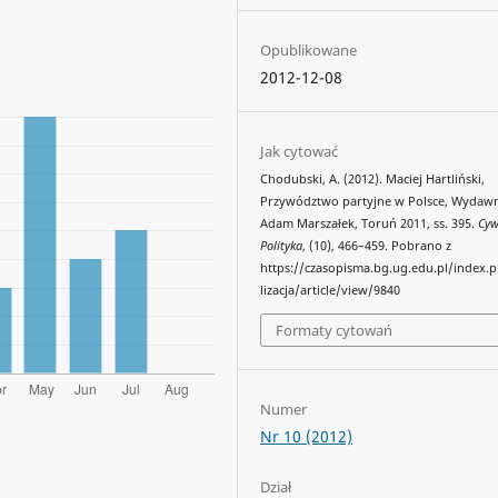
Opublikowane
2012-12-08
Jak cytować
Chodubski, A. (2012). Maciej Hartliński,
Przywództwo partyjne w Polsce, Wydaw
Adam Marszałek, Toruń 2011, ss. 395.
Cyw
Polityka
, (10), 466–459. Pobrano z
https://czasopisma.bg.ug.edu.pl/index.
lizacja/article/view/9840
Formaty cytowań
Numer
Nr 10 (2012)
Dział