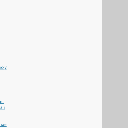
koły
d.
a i
enae