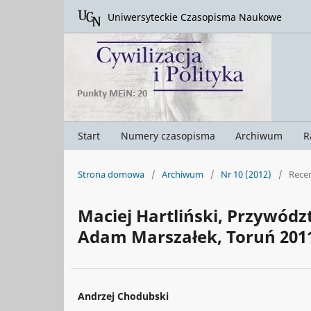
Uniwersyteckie Czasopisma Naukowe
Start
Numery czasopisma
Archiwum
R
Strona domowa
/
Archiwum
/
Nr 10 (2012)
/
Rece
Maciej Hartliński, Przywód
Adam Marszałek, Toruń 2011,
Andrzej Chodubski