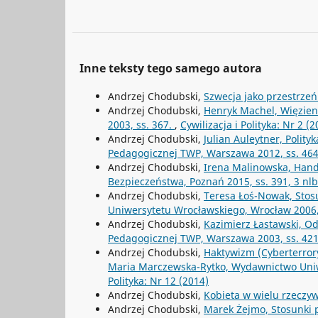
Inne teksty tego samego autora
Andrzej Chodubski,
Szwecja jako przestrz
Andrzej Chodubski,
Henryk Machel, Więzieni
2003, ss. 367.
,
Cywilizacja i Polityka: Nr 2 (2
Andrzej Chodubski,
Julian Auleytner, Polit
Pedagogicznej TWP, Warszawa 2012, ss. 46
Andrzej Chodubski,
Irena Malinowska, Hand
Bezpieczeństwa, Poznań 2015, ss. 391, 3 nl
Andrzej Chodubski,
Teresa Łoś-Nowak, Stos
Uniwersytetu Wrocławskiego, Wrocław 2006,
Andrzej Chodubski,
Kazimierz Łastawski, Od
Pedagogicznej TWP, Warszawa 2003, ss. 42
Andrzej Chodubski,
Haktywizm (Cyberterrory
Maria Marczewska-Rytko, Wydawnictwo Uniwe
Polityka: Nr 12 (2014)
Andrzej Chodubski,
Kobieta w wielu rzeczy
Andrzej Chodubski,
Marek Żejmo, Stosunki p