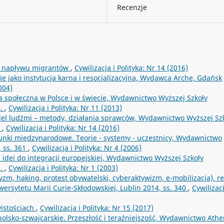
Recenzje
eń napływu migrantów
,
Cywilizacja i Polityka: Nr 14 (2016)
e jako instytucja karna i resocjalizacyjna, Wydawca Arche, Gdańsk
004)
yka społeczna w Polsce i w świecie, Wydawnictwo Wyższej Szkoły
4.
,
Cywilizacja i Polityka: Nr 11 (2013)
el ludźmi – metody, działania sprawców, Wydawnictwo Wyższej Sz
b
,
Cywilizacja i Polityka: Nr 14 (2016)
unki międzynarodowe. Teorie - systemy - uczestnicy, Wydawnictwo
 ss. 361
,
Cywilizacja i Polityka: Nr 4 (2006)
 idei do integracji europejskiej, Wydawnictwo Wyższej Szkoły
1.
,
Cywilizacja i Polityka: Nr 1 (2003)
zm, haking, protest obywatelski, cyberaktywizm, e-mobilizacja), re
rsytetu Marii Curie-Skłodowskiej, Lublin 2014, ss. 340
,
Cywilizacj
wistościach
,
Cywilizacja i Polityka: Nr 15 (2017)
olsko-szwajcarskie. Przeszłość i teraźniejszość, Wydawnictwo Ath