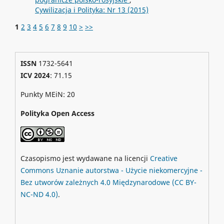
Cywilizacja i Polityka: Nr 13 (2015)
1
2
3
4
5
6
7
8
9
10
>
>>
ISSN
1732-5641
ICV 2024
: 71.15
Punkty MEiN: 20
Polityka Open Access
Czasopismo jest wydawane na licencji
Creative
Commons
Uznanie autorstwa - Użycie niekomercyjne -
Bez utworów zależnych 4.0 Międzynarodowe
(CC BY-
NC-ND 4.0)
.