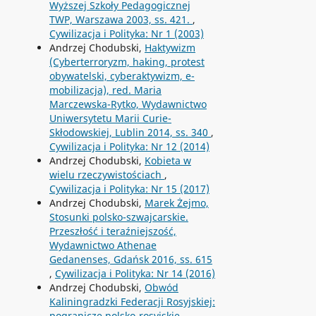
Wyższej Szkoły Pedagogicznej
TWP, Warszawa 2003, ss. 421.
,
Cywilizacja i Polityka: Nr 1 (2003)
Andrzej Chodubski,
Haktywizm
(Cyberterroryzm, haking, protest
obywatelski, cyberaktywizm, e-
mobilizacja), red. Maria
Marczewska-Rytko, Wydawnictwo
Uniwersytetu Marii Curie-
Skłodowskiej, Lublin 2014, ss. 340
,
Cywilizacja i Polityka: Nr 12 (2014)
Andrzej Chodubski,
Kobieta w
wielu rzeczywistościach
,
Cywilizacja i Polityka: Nr 15 (2017)
Andrzej Chodubski,
Marek Żejmo,
Stosunki polsko-szwajcarskie.
Przeszłość i teraźniejszość,
Wydawnictwo Athenae
Gedanenses, Gdańsk 2016, ss. 615
,
Cywilizacja i Polityka: Nr 14 (2016)
Andrzej Chodubski,
Obwód
Kaliningradzki Federacji Rosyjskiej:
pogranicze polsko-rosyjskie
,