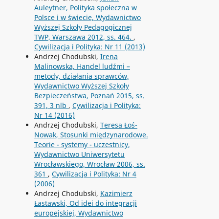
Auleytner, Polityka społeczna w
Polsce i w świecie, Wydawnictwo
Wyższej Szkoły Pedagogicznej
TWP, Warszawa 2012, ss. 464.
,
Cywilizacja i Polityka: Nr 11 (2013)
Andrzej Chodubski,
Irena
Malinowska, Handel ludźmi –
metody, działania sprawców,
Wydawnictwo Wyższej Szkoły
Bezpieczeństwa, Poznań 2015, ss.
391, 3 nlb
,
Cywilizacja i Polityka:
Nr 14 (2016)
Andrzej Chodubski,
Teresa Łoś-
Nowak, Stosunki międzynarodowe.
Teorie - systemy - uczestnicy,
Wydawnictwo Uniwersytetu
Wrocławskiego, Wrocław 2006, ss.
361
,
Cywilizacja i Polityka: Nr 4
(2006)
Andrzej Chodubski,
Kazimierz
Łastawski, Od idei do integracji
europejskiej, Wydawnictwo