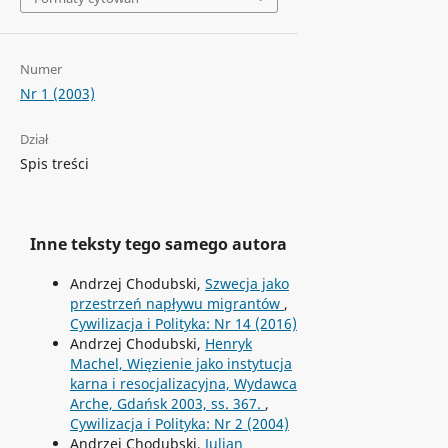
Numer
Nr 1 (2003)
Dział
Spis treści
Inne teksty tego samego autora
Andrzej Chodubski,
Szwecja jako
przestrzeń napływu migrantów
,
Cywilizacja i Polityka: Nr 14 (2016)
Andrzej Chodubski,
Henryk
Machel, Więzienie jako instytucja
karna i resocjalizacyjna, Wydawca
Arche, Gdańsk 2003, ss. 367.
,
Cywilizacja i Polityka: Nr 2 (2004)
Andrzej Chodubski,
Julian