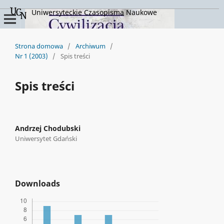
Uniwersyteckie Czasopisma Naukowe
Strona domowa
/
Archiwum
/
Nr 1 (2003)
/
Spis treści
Spis treści
Andrzej Chodubski
Uniwersytet Gdański
Downloads