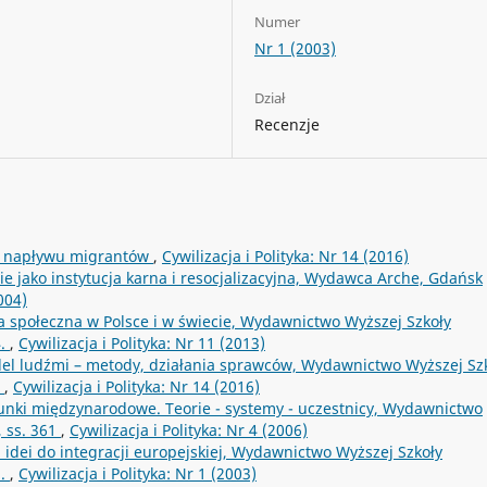
Numer
Nr 1 (2003)
Dział
Recenzje
eń napływu migrantów
,
Cywilizacja i Polityka: Nr 14 (2016)
e jako instytucja karna i resocjalizacyjna, Wydawca Arche, Gdańsk
004)
yka społeczna w Polsce i w świecie, Wydawnictwo Wyższej Szkoły
4.
,
Cywilizacja i Polityka: Nr 11 (2013)
el ludźmi – metody, działania sprawców, Wydawnictwo Wyższej Sz
b
,
Cywilizacja i Polityka: Nr 14 (2016)
unki międzynarodowe. Teorie - systemy - uczestnicy, Wydawnictwo
 ss. 361
,
Cywilizacja i Polityka: Nr 4 (2006)
 idei do integracji europejskiej, Wydawnictwo Wyższej Szkoły
1.
,
Cywilizacja i Polityka: Nr 1 (2003)