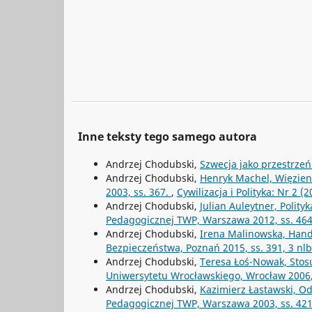
Inne teksty tego samego autora
Andrzej Chodubski,
Szwecja jako przestrz
Andrzej Chodubski,
Henryk Machel, Więzieni
2003, ss. 367.
,
Cywilizacja i Polityka: Nr 2 (2
Andrzej Chodubski,
Julian Auleytner, Polit
Pedagogicznej TWP, Warszawa 2012, ss. 46
Andrzej Chodubski,
Irena Malinowska, Hand
Bezpieczeństwa, Poznań 2015, ss. 391, 3 nl
Andrzej Chodubski,
Teresa Łoś-Nowak, Stos
Uniwersytetu Wrocławskiego, Wrocław 2006,
Andrzej Chodubski,
Kazimierz Łastawski, Od
Pedagogicznej TWP, Warszawa 2003, ss. 42