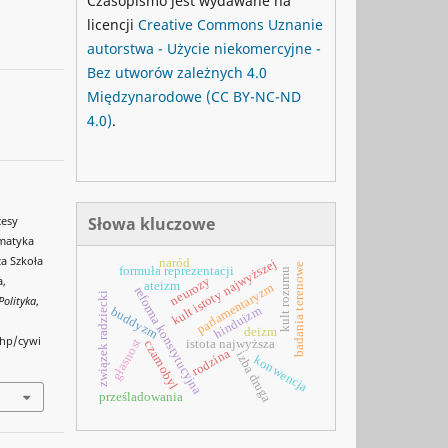
Czasopismo jest wydawane na
licencji
Creative Commons
Uznanie
autorstwa - Użycie niekomercyjne -
Bez utworów zależnych 4.0
Międzynarodowe
(CC BY-NC-ND
4.0)
.
Słowa kluczowe
cesy
ematyka
a Szkoła
kult istoty najwyższej
naród
badania terenowe
formuła reprezentacji
kult rozumu
neurozy
a,
ateizm
parlamentaryzm
reforma konstytucyjna
związek radziecki
Polityka
,
hinduizm
buddyzm
deizm
php/cywi
głasnost
istota najwyższa
czarnobyl
rodzina
izba druga
konwencja
prześladowania