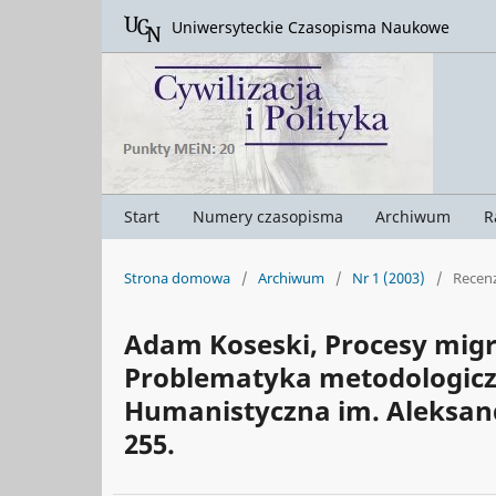
Uniwersyteckie Czasopisma Naukowe
Start
Numery czasopisma
Archiwum
R
Strona domowa
/
Archiwum
/
Nr 1 (2003)
/
Recenz
Adam Koseski, Procesy migrac
Problematyka metodologiczn
Humanistyczna im. Aleksandr
255.