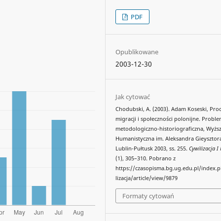
PDF
Opublikowane
2003-12-30
Jak cytować
Chodubski, A. (2003). Adam Koseski, Pro
migracji i społeczności polonijne. Probl
metodologiczno-historiograficzna, Wyższ
Humanistyczna im. Aleksandra Gieysztor
Lublin-Pułtusk 2003, ss. 255.
Cywilizacja I 
(1), 305–310. Pobrano z
https://czasopisma.bg.ug.edu.pl/index.
lizacja/article/view/9879
Formaty cytowań