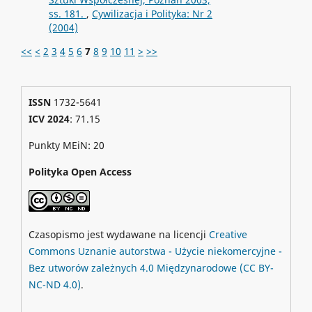
ss. 181.
,
Cywilizacja i Polityka: Nr 2
(2004)
<<
<
2
3
4
5
6
7
8
9
10
11
>
>>
ISSN
1732-5641
ICV 2024
: 71.15
Punkty MEiN: 20
Polityka Open Access
Czasopismo jest wydawane na licencji
Creative
Commons
Uznanie autorstwa - Użycie niekomercyjne -
Bez utworów zależnych 4.0 Międzynarodowe
(CC BY-
NC-ND 4.0)
.