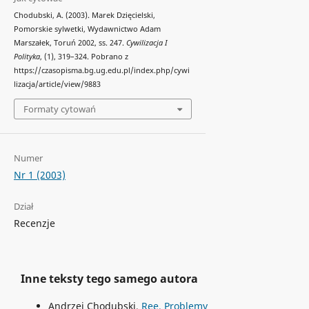
Chodubski, A. (2003). Marek Dzięcielski,
Pomorskie sylwetki, Wydawnictwo Adam
Marszałek, Toruń 2002, ss. 247.
Cywilizacja I
Polityka
, (1), 319–324. Pobrano z
https://czasopisma.bg.ug.edu.pl/index.php/cywi
lizacja/article/view/9883
Formaty cytowań
Numer
Nr 1 (2003)
Dział
Recenzje
Inne teksty tego samego autora
Andrzej Chodubski,
Ree. Problemy