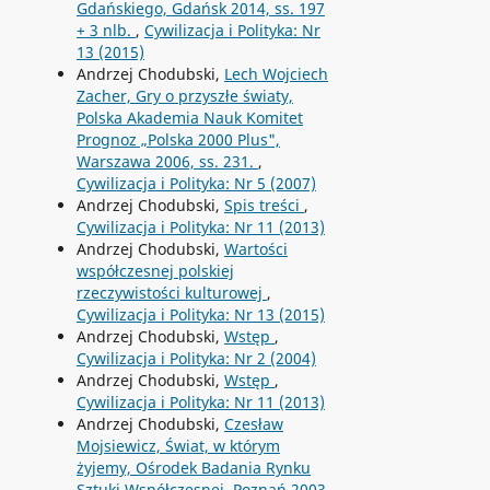
Gdańskiego, Gdańsk 2014, ss. 197
+ 3 nlb.
,
Cywilizacja i Polityka: Nr
13 (2015)
Andrzej Chodubski,
Lech Wojciech
Zacher, Gry o przyszłe światy,
Polska Akademia Nauk Komitet
Prognoz „Polska 2000 Plus",
Warszawa 2006, ss. 231.
,
Cywilizacja i Polityka: Nr 5 (2007)
Andrzej Chodubski,
Spis treści
,
Cywilizacja i Polityka: Nr 11 (2013)
Andrzej Chodubski,
Wartości
współczesnej polskiej
rzeczywistości kulturowej
,
Cywilizacja i Polityka: Nr 13 (2015)
Andrzej Chodubski,
Wstęp
,
Cywilizacja i Polityka: Nr 2 (2004)
Andrzej Chodubski,
Wstęp
,
Cywilizacja i Polityka: Nr 11 (2013)
Andrzej Chodubski,
Czesław
Mojsiewicz, Świat, w którym
żyjemy, Ośrodek Badania Rynku
Sztuki Współczesnej, Poznań 2003,