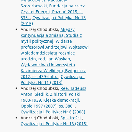
Szczerbowski, Fundacja na rzecz
Czystej Energii, Poznań 2015, s.
835.
,
Cywilizacja i Polityka: Nr 13
(2015)
Andrzej Chodubski,
Między
kontynuacją a zmianą. Studia z
myśli politycznej. W darze
profesorowi Andrzejowi Wojtasowi
w siedemdziesiątą rocznicę
urodzin, red. Jan Waskan,
Wydawnictwo Uniwersytetu
Kazimierza Wielkiego, Bydgoszcz
2012, ss. 439+lnlb.
,
Cywilizacja i
Polityka: Nr 11 (2013)
Andrzej Chodubski,
Ree. Tadeusz
Antoni Siedlik, Z historii Polski
1900-1939. Klęska demokracji,
Opole 1997 (2007), ss. 386.
,
Cywilizacja i Polityka: Nr 6 (2008)
Andrzej Chodubski,
Spis treści
,
Cywilizacja i Polityka: Nr 13 (2015)