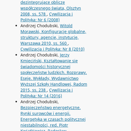
dezintegrujące oblicze
współczesnego świata, Olsztyn
2008, ss. 578
,
Cywilizacja i
Polityka: Nr 6 (2008)
Andrzej Chodubski,
Witold
Morawski, Konfiguracje globalne,
struktury, agencje, instytucje,
Warszawa 2010, ss. 560
,
Cywilizacja i Polityka: Nr 8 (2010)
Andrzej Chodubski,
Jerzy
Kmieciński, Kształtowanie się
świadomości historycznej
społeczeństw ludzkich. Rozprawy.
Eseje. Wykłady, Wydawnictwo
Wyższej Szkoły Handlowej, Radom
2015, ss. 238
,
Cywilizacja i
Polityka: Nr 14 (2016)
Andrzej Chodubski,
Bezpieczeństwo energetyczne.
Rynki surowców i energii.
Energetyka w czasach politycznej
niestabilności, red. Piotr
Kwiatkiewicz, Radosław