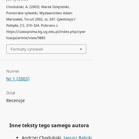
Chodubski, A. (2003). Marek Dzięcielski,
Pomorskie sylwetki, Wydawnictwo Adam
Marszałek, Toruń 2002, ss. 247.
Cywilizacja I
Polityka
, (1), 319–324. Pobrano z
https://czasopisma.bg.ug.edu.pl/index.php/cywi
lizacja/article/view/9883
Formaty cytowań
Numer
Nr 1 (2003)
Dział
Recenzje
Inne teksty tego samego autora
Andrzej Chodubski,
Janusz Balicki,