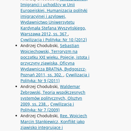
Imigranci i uchodźcy w Unii
Europejskiej. Humanizacja polityki
imigracyjnej i azylowej,
Wydawnictwo Uniwersytetu
Kardynała Stefana Wyszyńskiego,
Warszawa 2012, ss. 367
,
Cywilizacja i Polityka: Nr 10 (2012)
Andrzej Chodubski,
Sebastian
Wojciechowski, Terroryzm na
początku XXI wieku. Pojęcie, istota i
przyczyny zjawiska, Oficyna
Wydawnicza BRATNA, Bydgoszcz-
Poznań 2011, ss. 302.
,
Cywilizacja i
Polityka: Nr 9 (2011)
Andrzej Chodubski,
Waldemar
Żebrowski, Teoria współczesnych
systemów politycznych, Olsztyn
2009, ss. 238.
,
Cywilizacja i
Polityka: Nr 7 (2009)
Andrzej Chodubski,
Ree. Wojciech
Marcin Stankiewicz, Konflikt jako
zjawisko integrujące i