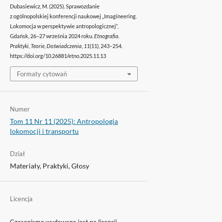
Dubasiewicz, M. (2025). Sprawozdanie
z ogólnopolskiej konferencji naukowej „Imagineering.
Lokomocja w perspektywie antropologicznej”,
Gdańsk, 26–27 września 2024 roku.
Etnografia.
Praktyki, Teorie, Doświadczenia
,
11
(11), 243–254.
https://doi.org/10.26881/etno.2025.11.13
Formaty cytowań
Numer
Tom 11 Nr 11 (2025): Antropologia
lokomocji i transportu
Dział
Materiały, Praktyki, Głosy
Licencja
Czasopismo wydawane jest na licencji