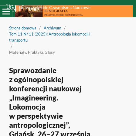
Uniwersyteckie Czasopisma Naukowe
Strona domowa
/
Archiwum
/
Tom 11 Nr 11 (2025): Antropologia lokomocji i
transportu
/
Materiały, Praktyki, Głosy
Sprawozdanie
z ogólnopolskiej
konferencji naukowej
„Imagineering.
Lokomocja
w perspektywie
antropologicznej”,
Gdańsk, 26–27 września