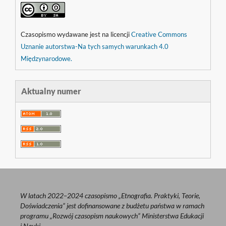
Czasopismo wydawane jest na licencji
Creative Commons
Uznanie autorstwa-Na tych samych warunkach 4.0
Międzynarodowe.
Aktualny numer
W latach 2022–2024 czasopismo „Etnografia. Praktyki, Teorie,
Doświadczenia” jest dofinansowane z budżetu państwa w ramach
programu „Rozwój czasopism naukowych” Ministerstwa Edukacji
i Nauki.