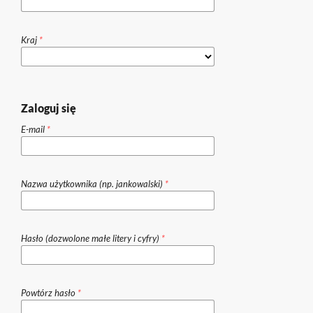
Kraj
*
Zaloguj się
E-mail
*
Nazwa użytkownika (np. jankowalski)
*
Hasło (dozwolone małe litery i cyfry)
*
Powtórz hasło
*