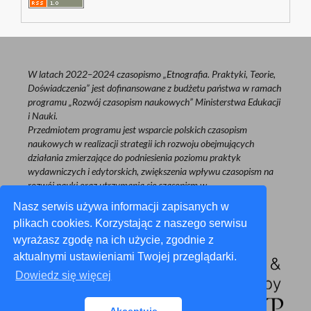
W latach 2022–2024 czasopismo „Etnografia. Praktyki, Teorie,
Doświadczenia” jest dofinansowane z budżetu państwa w ramach
programu „Rozwój czasopism naukowych” Ministerstwa Edukacji
i Nauki.
Przedmiotem programu jest wsparcie polskich czasopism
naukowych w realizacji strategii ich rozwoju obejmujących
działania zmierzające do podniesienia poziomu praktyk
wydawniczych i edytorskich, zwiększenia wpływu czasopism na
rozwój nauki oraz utrzymania się czasopism w
międzynarodowym obiegu naukowym.
Nasz serwis używa informacji zapisanych w
plikach cookies. Korzystając z naszego serwisu
wyrażasz zgodę na ich użycie, zgodnie z
aktualnymi ustawieniami Twojej przeglądarki.
Dowiedz się więcej