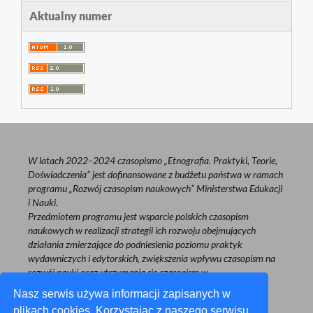
Aktualny numer
W latach 2022–2024 czasopismo „Etnografia. Praktyki, Teorie,
Doświadczenia” jest dofinansowane z budżetu państwa w ramach
programu „Rozwój czasopism naukowych” Ministerstwa Edukacji
i Nauki.
Przedmiotem programu jest wsparcie polskich czasopism
naukowych w realizacji strategii ich rozwoju obejmujących
działania zmierzające do podniesienia poziomu praktyk
wydawniczych i edytorskich, zwiększenia wpływu czasopism na
rozwój nauki oraz utrzymania się czasopism w
międzynarodowym obiegu naukowym.
Nasz serwis używa informacji zapisanych w
plikach cookies. Korzystając z naszego serwisu