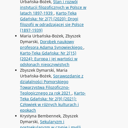
Urbańska-Bożek,
Stan i rozwój
instytucji filozoficznych w Polsce w
latach 1897-1939
,
Karto-Teka
Gdańska: Nr 2(7) (2020): Drogi
filozofii w odradzającej się Polsce
(1897-1939)
Maria Urbańska-Bożek, Zbyszek
Dymarski,
Dorobek naukowy
profesora Adama Synowieckiego
,
Karto-Teka Gdańska: Nr 2(15)
(2024): Europa i jej wartości w
odsłonach nieoczywistych
Zbyszek Dymarski, Maria
Urbańska-Bożek,
Sprawozdanie z
działalności Pomorskiego
Towarzystwa Filozoficzno-
Teologicznego za rok 2021
,
Karto-
Teka Gdańska: Nr 2(9) (2021):
Człowiek w różnych kulturach i
epokach
Krystyna Bembennek, Zbyszek
Dymarski,
Sekularyzm i
postsekularyzm w czynie i myśli.