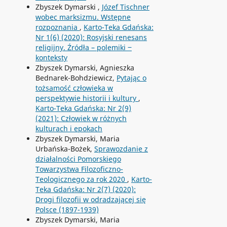
Zbyszek Dymarski ,
Józef Tischner
wobec marksizmu. Wstępne
rozpoznania
,
Karto-Teka Gdańska:
Nr 1(6) (2020): Rosyjski renesans
religijny. Źródła – polemiki ‒
konteksty
Zbyszek Dymarski, Agnieszka
Bednarek-Bohdziewicz,
Pytając o
tożsamość człowieka w
perspektywie historii i kultury
,
Karto-Teka Gdańska: Nr 2(9)
(2021): Człowiek w różnych
kulturach i epokach
Zbyszek Dymarski, Maria
Urbańska-Bożek,
Sprawozdanie z
działalności Pomorskiego
Towarzystwa Filozoficzno-
Teologicznego za rok 2020
,
Karto-
Teka Gdańska: Nr 2(7) (2020):
Drogi filozofii w odradzającej się
Polsce (1897-1939)
Zbyszek Dymarski, Maria