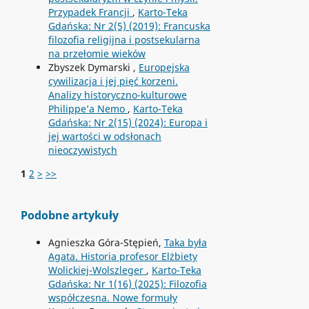
Przypadek Francji
,
Karto-Teka
Gdańska: Nr 2(5) (2019): Francuska
filozofia religijna i postsekularna
na przełomie wieków
Zbyszek Dymarski ,
Europejska
cywilizacja i jej pięć korzeni.
Analizy historyczno-kulturowe
Philippe’a Nemo
,
Karto-Teka
Gdańska: Nr 2(15) (2024): Europa i
jej wartości w odsłonach
nieoczywistych
1
2
>
>>
Podobne artykuły
Agnieszka Góra-Stępień,
Taka była
Agata. Historia profesor Elżbiety
Wolickiej-Wolszleger
,
Karto-Teka
Gdańska: Nr 1(16) (2025): Filozofia
współczesna. Nowe formuły