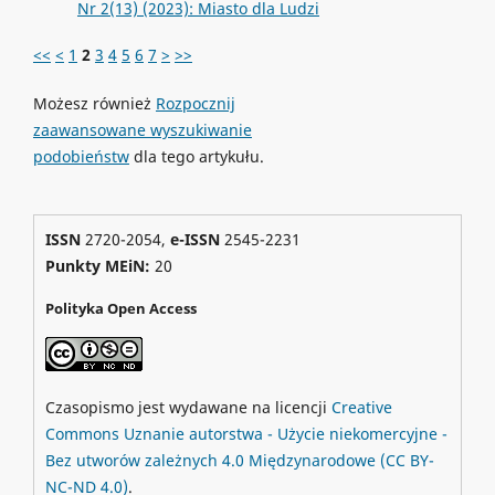
Nr 2(13) (2023): Miasto dla Ludzi
<<
<
1
2
3
4
5
6
7
>
>>
Możesz również
Rozpocznij
zaawansowane wyszukiwanie
podobieństw
dla tego artykułu.
ISSN
2720-2054,
e-ISSN
2545-2231
Punkty MEiN:
20
Polityka Open Access
Czasopismo jest wydawane na licencji
Creative
Commons
Uznanie autorstwa - Użycie niekomercyjne -
Bez utworów zależnych 4.0 Międzynarodowe
(CC BY-
NC-ND 4.0)
.