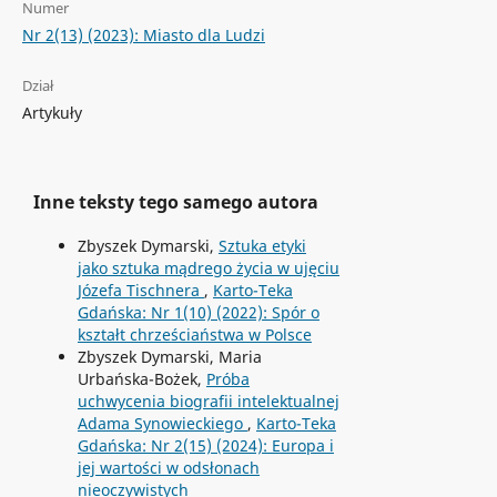
Numer
Nr 2(13) (2023): Miasto dla Ludzi
Dział
Artykuły
Inne teksty tego samego autora
Zbyszek Dymarski,
Sztuka etyki
jako sztuka mądrego życia w ujęciu
Józefa Tischnera
,
Karto-Teka
Gdańska: Nr 1(10) (2022): Spór o
kształt chrześciaństwa w Polsce
Zbyszek Dymarski, Maria
Urbańska-Bożek,
Próba
uchwycenia biografii intelektualnej
Adama Synowieckiego
,
Karto-Teka
Gdańska: Nr 2(15) (2024): Europa i
jej wartości w odsłonach
nieoczywistych