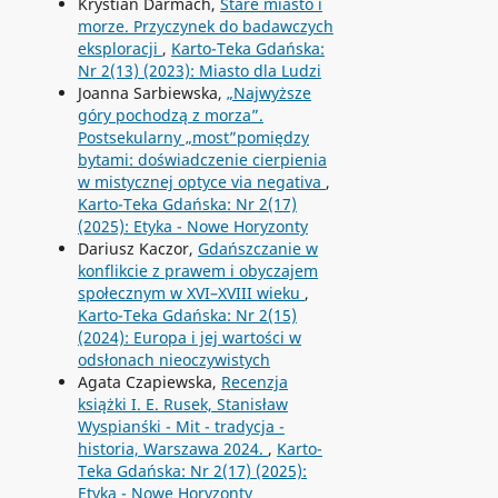
Krystian Darmach,
Stare miasto i
morze. Przyczynek do badawczych
eksploracji
,
Karto-Teka Gdańska:
Nr 2(13) (2023): Miasto dla Ludzi
Joanna Sarbiewska,
„Najwyższe
góry pochodzą z morza”.
Postsekularny „most”pomiędzy
bytami: doświadczenie cierpienia
w mistycznej optyce via negativa
,
Karto-Teka Gdańska: Nr 2(17)
(2025): Etyka - Nowe Horyzonty
Dariusz Kaczor,
Gdańszczanie w
konflikcie z prawem i obyczajem
społecznym w XVI–XVIII wieku
,
Karto-Teka Gdańska: Nr 2(15)
(2024): Europa i jej wartości w
odsłonach nieoczywistych
Agata Czapiewska,
Recenzja
książki I. E. Rusek, Stanisław
Wyspian´ski - Mit - tradycja -
historia, Warszawa 2024.
,
Karto-
Teka Gdańska: Nr 2(17) (2025):
Etyka - Nowe Horyzonty