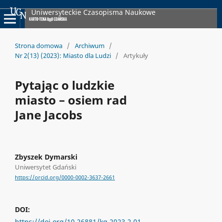
Uniwersyteckie Czasopisma Naukowe
Strona domowa
/
Archiwum
/
Nr 2(13) (2023): Miasto dla Ludzi
/
Artykuły
Pytając o ludzkie
miasto – osiem rad
Jane Jacobs
Zbyszek Dymarski
Uniwersytet Gdański
https://orcid.org/0000-0002-3637-2661
DOI:
https://doi.org/10.26881/kg.2023.2.01