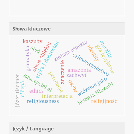
Słowa kluczowe
kaszuby
zmiana aspektu
morality
etyka i dobrostan
obraz obiektu
gra językowa
identity
aied
gramatyka
człowieczeństwo
znaczenie
amazonia
percepcja
nauczyciel ai
zachwyt
józef tischner
widzenie jako
osoba
historia filozofii
e’ñepá
ethics
interpretacja
religiousness
religijność
Język / Language