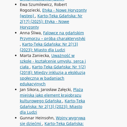
Ewa Szumilewicz, Robert
Rogoziecki,
Etyka - Nowe Horyzonty
(wstęp)
,
Karto-Teka Gdańska: Nr
2(17) (2025): Etyka - Nowe
Horyzonty
Anna Śliwa,
Falowce na gdańskim
Przymorzu – próba charakterystyki
,
Karto-Teka Gdańska: Nr 2(13)
(2023): Miasto dla Ludzi
Marta Zaniecka,
Uważność w
szkole - kształcenie umysłu, serca i
ciała
,
Karto-Teka Gdańska: Nr 1(2)
(2018): Między inkluzją a ekskluzją
społeczną w badaniach
edukacyjnych
Jan Sikora, Jarosław Załęcki,
Plaża
miejska jako element krajobrazu
kulturowego Gdańska
,
Karto-Teka
Gdańska: Nr 2(13) (2023): Miasto
dla Ludzi
Gunnar Heinsohn,
Wojny wygrywa
się dziećmi
,
Karto-Teka Gdańska: