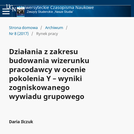
Uniwersyteckie Czasopisma Naukowe
Strona domowa
/
Archiwum
/
Nr 8 (2017)
/
Rynek pracy
Działania z zakresu
budowania wizerunku
pracodawcy w ocenie
pokolenia Y – wyniki
zogniskowanego
wywiadu grupowego
Daria Ilczuk