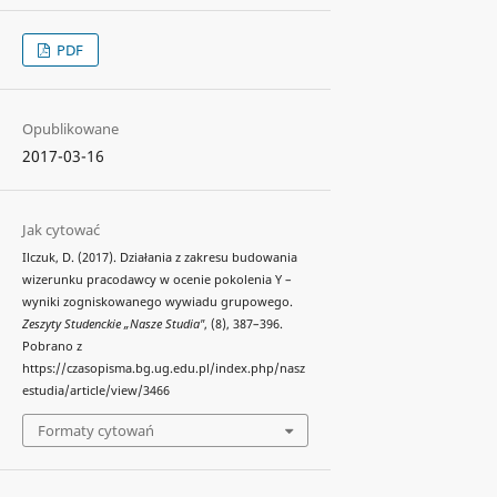
PDF
Opublikowane
2017-03-16
Jak cytować
Ilczuk, D. (2017). Działania z zakresu budowania
wizerunku pracodawcy w ocenie pokolenia Y –
wyniki zogniskowanego wywiadu grupowego.
Zeszyty Studenckie „Nasze Studia"
, (8), 387–396.
Pobrano z
https://czasopisma.bg.ug.edu.pl/index.php/nasz
estudia/article/view/3466
Formaty cytowań