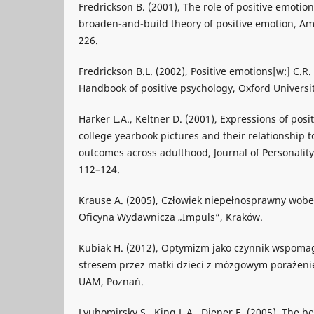
Fredrickson B. (2001), The role of positive emotion
broaden-and-build theory of positive emotion, Am
226.
Fredrickson B.L. (2002), Positive emotions[w:] C.R. 
Handbook of positive psychology, Oxford Universi
Harker L.A., Keltner D. (2001), Expressions of pos
college yearbook pictures and their relationship to
outcomes across adulthood, Journal of Personality
112–124.
Krause A. (2005), Człowiek niepełnosprawny wob
Oficyna Wydawnicza „Impuls“, Kraków.
Kubiak H. (2012), Optymizm jako czynnik wspomag
stresem przez matki dzieci z mózgowym poraże
UAM, Poznań.
Lyubomirsky S., King L.A., Diener E. (2005), The be