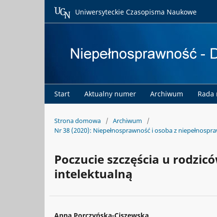
Uniwersyteckie Czasopisma Naukowe
Start
Aktualny numer
Archiwum
Rada
Strona domowa
/
Archiwum
/
Nr 38 (2020): Niepełnosprawność i osoba z niepełnospr
Poczucie szczęścia u rodzic
intelektualną
Anna Porczyńska-Ciszewska