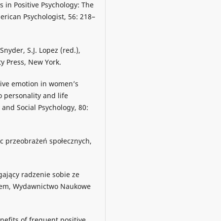
s in Positive Psychology: The
erican Psychologist, 56: 218–
Snyder, S.J. Lopez (red.),
ty Press, New York.
itive emotion in women’s
 personality and life
 and Social Psychology, 80:
ec przeobrażeń społecznych,
ający radzenie sobie ze
niem, Wydawnictwo Naukowe
nefits of frequent positive