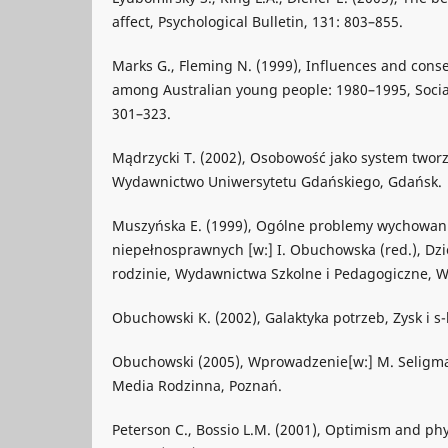
affect, Psychological Bulletin, 131: 803–855.
Marks G., Fleming N. (1999), Influences and cons
among Australian young people: 1980–1995, Social
301–323.
Mądrzycki T. (2002), Osobowość jako system tworzą
Wydawnictwo Uniwersytetu Gdańskiego, Gdańsk.
Muszyńska E. (1999), Ogólne problemy wychowania
niepełnosprawnych [w:] I. Obuchowska (red.), Dz
rodzinie, Wydawnictwa Szkolne i Pedagogiczne, 
Obuchowski K. (2002), Galaktyka potrzeb, Zysk i s
Obuchowski (2005), Wprowadzenie[w:] M. Seligma
Media Rodzinna, Poznań.
Peterson C., Bossio L.M. (2001), Optimism and phys