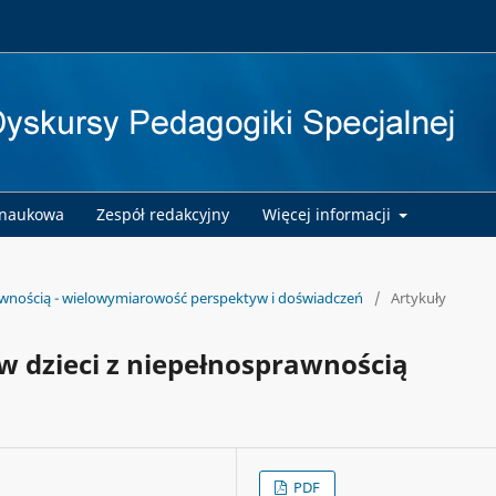
 naukowa
Zespół redakcyjny
Więcej informacji
awnością - wielowymiarowość perspektyw i doświadczeń
/
Artykuły
ów dzieci z niepełnosprawnością
PDF