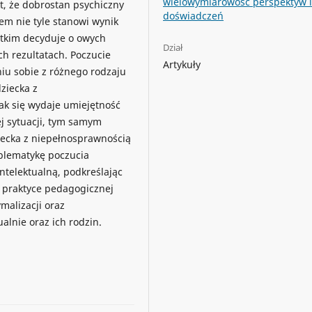
wielowymiarowość perspektyw 
, że dobrostan psychiczny
doświadczeń
em nie tyle stanowi wynik
stkim decyduje o owych
Dział
ch rezultatach. Poczucie
Artykuły
niu sobie z różnego rodzaju
ziecka z
ak się wydaje umiejętność
j sytuacji, tym samym
ziecka z niepełnosprawnością
blematykę poczucia
ntelektualną, podkreślając
i praktyce pedagogicznej
malizacji oraz
lnie oraz ich rodzin.