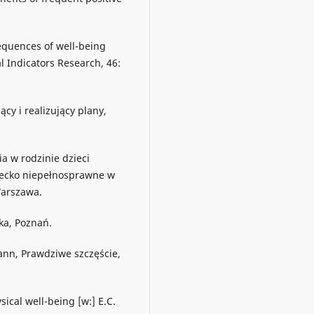
equences of well-being
 Indicators Research, 46:
cy i realizujący plany,
 w rodzinie dzieci
iecko niepełnosprawne w
Warszawa.
-ka, Poznań.
nn, Prawdziwe szczęście,
ical well-being [w:] E.C.