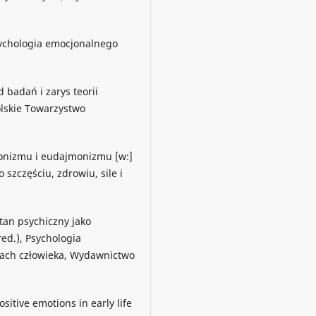
sychologia emocjonalnego
d badań i zarys teorii
lskie Towarzystwo
edonizmu i eudajmonizmu [w:]
 szczęściu, zdrowiu, sile i
stan psychiczny jako
red.), Psychologia
otach człowieka, Wydawnictwo
sitive emotions in early life