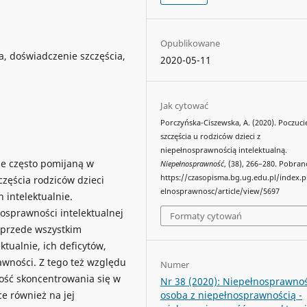
Opublikowane
a, doświadczenie szczęścia,
2020-05-11
Jak cytować
Porczyńska-Ciszewska, A. (2020). Poczuci
szczęścia u rodziców dzieci z
niepełnosprawnością intelektualną.
że często pomijaną w
Niepełnosprawność
, (38), 266–280. Pobran
https://czasopisma.bg.ug.edu.pl/index.
częścia rodziców dzieci
elnosprawnosc/article/view/5697
intelektualnie.
osprawności intelektualnej
Formaty cytowań
 przede wszystkim
tualnie, ich deficytów,
awności. Z tego też względu
Numer
ość skoncentrowania się w
Nr 38 (2020): Niepełnosprawnoś
osoba z niepełnosprawnością -
e również na jej