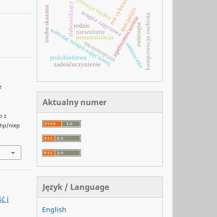
sytuacje trudne
era cyfrowa
słabowidzący
osoba skazana
specjaliści
terapia zajęciowa
kompetencja osobista
upełnomocnienie
zwierzęta
rodzic
warsztat terapii zajęciowej
niewidomy
personalizacja
monotropizm
samoocena
podobieństwa
zadośćuczynienie
e
Aktualny numer
o z
php/niep
Język / Language
ć i
English