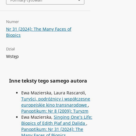
Numer
Nr 31 (2024): The Many Faces of
Biopics
Dział
Wstęp
Inne teksty tego samego autora
Ewa Mazierska, Laura Rascaroli,
Turyści, podróżnicy i współczesne
europejskie kino transnarodowe
,
Panoptikum: Nr 8 (2009): Turyzm
Ewa Mazierska,
Singing One’s Life:
Biopics of Edith Piaf and Dalida
,
Panoptikum: Nr 31 (2024): The
Many Faces of Biopics