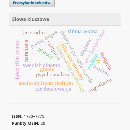
Przesyłanie tekstów
Słowa kluczowe
zimna wojna
new historicism
poetic tropes
fan studies
theory of possible worlds
opętanie
Łódź film school
vampires
parabasis
collective memory
filmmaking as therapy
history
bulgaria
archive
zło
swedish cinema
nazizm
gnoza
psychoanaliza
yugoslavia
socio-political realities
czechosłowacja
ISSN:
1730–7775
Punkty MEiN:
20