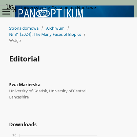
Uniwersyteckie Czasopisma Naukowe
Strona domowa
/
Archiwum
/
Nr 31 (2024): The Many Faces of Biopics
/
Wstęp
Editorial
Ewa Mazierska
University of Gdańsk, University of Central
Lancashire
Downloads