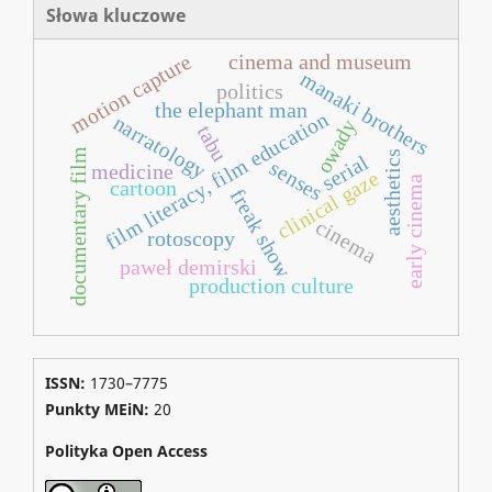
Słowa kluczowe
motion capture
cinema and museum
manaki brothers
politics
the elephant man
film literacy, film education
narratology
owady
tabu
documentary film
aesthetics
serial
senses
medicine
clinical gaze
early cinema
cartoon
freak show
cinema
rotoscopy
paweł demirski
production culture
ISSN:
1730–7775
Punkty MEiN:
20
Polityka Open Access