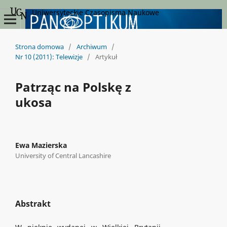
Uniwersyteckie Czasopisma Naukowe
Strona domowa
/
Archiwum
/
Nr 10 (2011): Telewizje
/
Artykuł
Patrząc na Polskę z
ukosa
Ewa Mazierska
University of Central Lancashire
Abstrakt