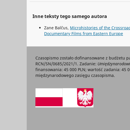
Inne teksty tego samego autora
Zane Balčus,
Microhistories of the Crossroa
Documentary Films from Eastern Europe
Czasopismo zostało dofinansowane z budżetu p
RCN/SN/0685/2021/1. Zadanie:
Umiędzynarodowie
finansowania: 45 000 PLN; wartość zadania: 45 
międzynarodowego zasięgu czasopisma.