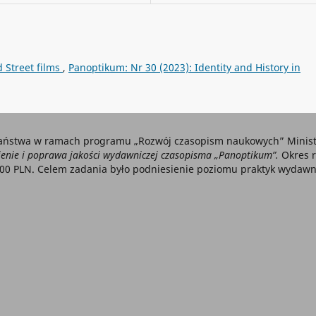
d Street films
,
Panoptikum: Nr 30 (2023): Identity and History in
aństwa w ramach programu „Rozwój czasopism naukowych” Ministe
nie i poprawa jakości wydawniczej czasopisma „Panoptikum”.
Okres r
000 PLN. Celem zadania było podniesienie poziomu praktyk wydawni