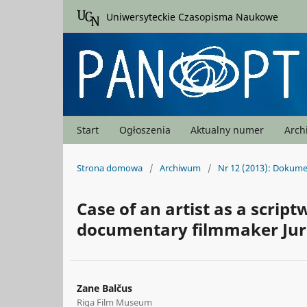
Uniwersyteckie Czasopisma Naukowe
Start
Ogłoszenia
Aktualny numer
Arc
Strona domowa
/
Archiwum
/
Nr 12 (2013): Dokume
Case of an artist as a script
documentary filmmaker Jur
Zane Balčus
Riga Film Museum