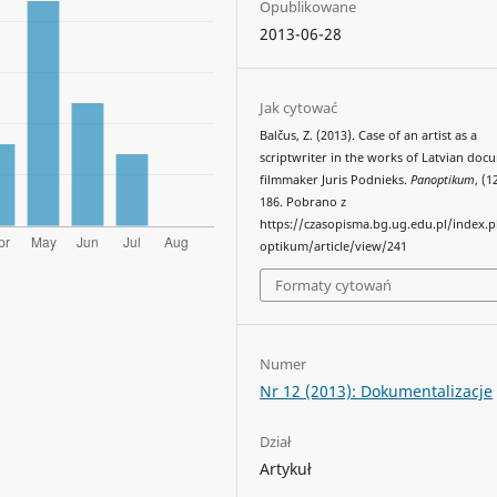
Opublikowane
2013-06-28
Jak cytować
Balčus, Z. (2013). Case of an artist as a
scriptwriter in the works of Latvian do
filmmaker Juris Podnieks.
Panoptikum
, (1
186. Pobrano z
https://czasopisma.bg.ug.edu.pl/index.
optikum/article/view/241
Formaty cytowań
Numer
Nr 12 (2013): Dokumentalizacje
Dział
Artykuł