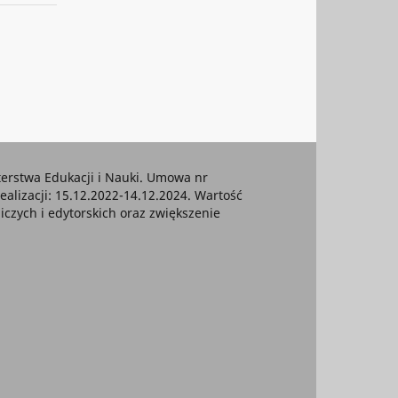
rstwa Edukacji i Nauki. Umowa nr
ealizacji: 15.12.2022-14.12.2024. Wartość
czych i edytorskich oraz zwiększenie