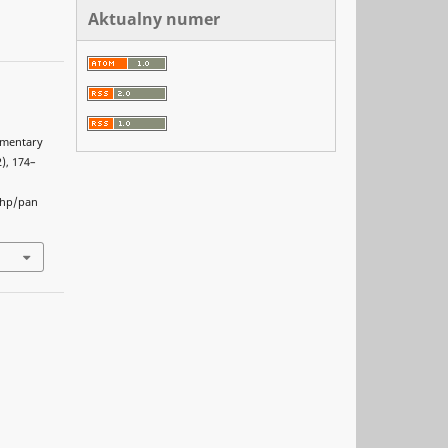
Aktualny numer
cumentary
2), 174–
php/pan