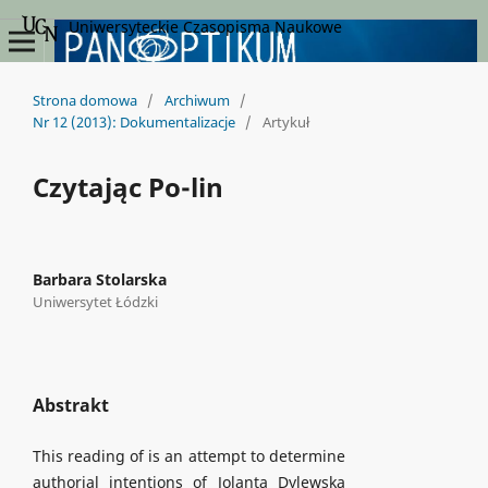
Uniwersyteckie Czasopisma Naukowe
Strona domowa
/
Archiwum
/
Nr 12 (2013): Dokumentalizacje
/
Artykuł
Czytając Po-lin
Barbara Stolarska
Uniwersytet Łódzki
Abstrakt
This reading of is an attempt to determine
authorial intentions of Jolanta Dylewska