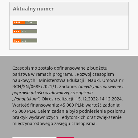
Aktualny numer
Czasopismo zostało dofinansowane z budżetu
państwa w ramach programu „Rozwój czasopism
naukowych” Ministerstwa Edukacji i Nauki. Umowa nr
RCN/SN/0685/2021/1. Zadanie:
Umiędzynarodowienie i
poprawa jakości wydawniczej czasopisma
„Panoptikum”.
Okres realizacji: 15.12.2022-14.12.2024.
Wartość finansowania: 45 000 PLN; wartość zadania:
45 000 PLN. Celem zadania było podniesienie poziomu
praktyk wydawniczych i edytorskich oraz zwiększenie
międzynarodowego zasięgu czasopisma.