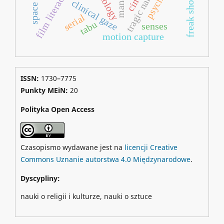
tragic narratives
freak show
clinical gaze
serial
tabu
senses
motion capture
ISSN:
1730–7775
Punkty MEiN:
20
Polityka Open Access
Czasopismo wydawane jest na
licencji Creative
Commons Uznanie autorstwa 4.0 Międzynarodowe
.
Dyscypliny:
nauki o religii i kulturze, nauki o sztuce