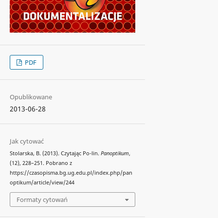
PDF
Opublikowane
2013-06-28
Jak cytować
Stolarska, B. (2013). Czytając Po-lin.
Panoptikum
,
(12), 228–251. Pobrano z
https://czasopisma.bg.ug.edu.pl/index.php/pan
optikum/article/view/244
Formaty cytowań