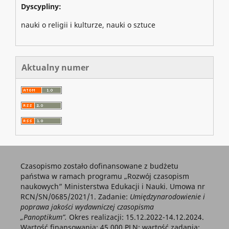
Dyscypliny:
nauki o religii i kulturze, nauki o sztuce
Aktualny numer
Czasopismo zostało dofinansowane z budżetu
państwa w ramach programu „Rozwój czasopism
naukowych” Ministerstwa Edukacji i Nauki. Umowa nr
RCN/SN/0685/2021/1. Zadanie:
Umiędzynarodowienie i
poprawa jakości wydawniczej czasopisma
„Panoptikum”.
Okres realizacji: 15.12.2022-14.12.2024.
Wartość finansowania: 45 000 PLN; wartość zadania: