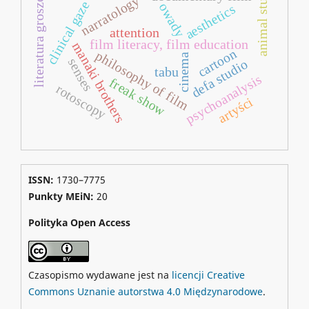
animal studies
literatura groszowa
narratology
clinical gaze
owady
aesthetics
attention
film literacy, film education
manaki brothers
cartoon
philosophy of film
cinema
senses
defa studio
tabu
psychoanalysis
freak show
rotoscopy
artyści
ISSN:
1730–7775
Punkty MEiN:
20
Polityka Open Access
Czasopismo wydawane jest na
licencji Creative
Commons Uznanie autorstwa 4.0 Międzynarodowe
.