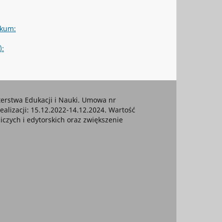
ikum:
):
rstwa Edukacji i Nauki. Umowa nr
ealizacji: 15.12.2022-14.12.2024. Wartość
czych i edytorskich oraz zwiększenie