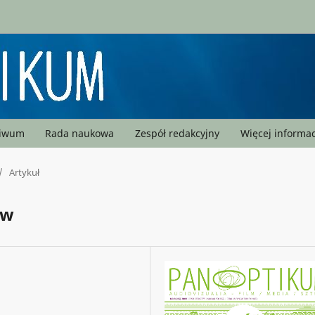
hiwum
Rada naukowa
Zespół redakcyjny
Więcej informac
/
Artykuł
ów