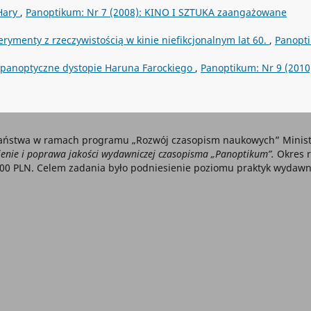
Hary
,
Panoptikum: Nr 7 (2008): KINO I SZTUKA zaangażowane
perymenty z rzeczywistością w kinie niefikcjonalnym lat 60.
,
Panopt
t)panoptyczne dystopie Haruna Farockiego
,
Panoptikum: Nr 9 (2010
aństwa w ramach programu „Rozwój czasopism naukowych” Ministe
nie i poprawa jakości wydawniczej czasopisma „Panoptikum”.
Okres r
000 PLN. Celem zadania było podniesienie poziomu praktyk wydawni