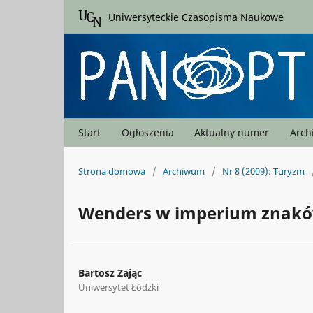
Uniwersyteckie Czasopisma Naukowe
Start
Ogłoszenia
Aktualny numer
Arc
Strona domowa
/
Archiwum
/
Nr 8 (2009): Turyzm
Wenders w imperium znak
Bartosz Zając
Uniwersytet Łódzki