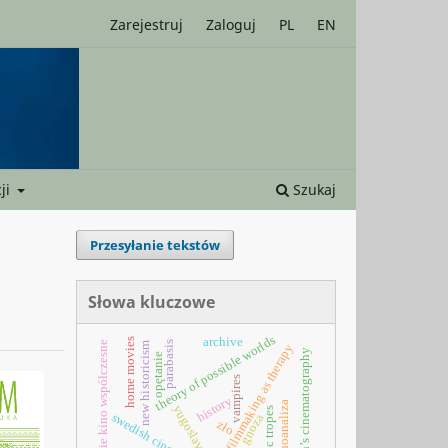
Zarejestruj
Zaloguj
PL
EN
ji
Szukaj
Przesyłanie tekstów
Słowa kluczowe
theory of possible worlds
archive
home movies
parabasis
polskie kino współczesne
new historicism
filmmaking as therapy
women’s cinematography
opętanie
vampires
history
psychoanaliza
yugoslavia
poetic tropes
swedish cinema
gnoza
zło