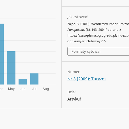
Jak cytować
Zając, B. (2009). Wenders w imperium zn
Panoptikum
, (8), 193–200. Pobrano z
https://czasopisma.bg.ug.edu.pl/index.
optikum/article/view/315
Formaty cytowań
Numer
Nr 8 (2009): Turyzm
Dział
Artykuł