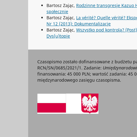
Bartosz Zając,
Rodzinne transgresje Kazuo 
społecznie
Bartosz Zając,
La vérité? Quelle vérité? Eks
Nr 12 (2013): Dokumentalizacje
Bartosz Zając,
Wszystko pod kontrolą? (Pos
Dys(u)topie
Czasopismo zostało dofinansowane z budżetu p
RCN/SN/0685/2021/1. Zadanie:
Umiędzynarodowie
finansowania: 45 000 PLN; wartość zadania: 45 
międzynarodowego zasięgu czasopisma.