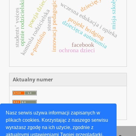
dziecięcy autor
poezja dziecięca
innowacja pedagogiczna
opinie rodzicielskie
misja szkoły
wczesna edukacja i opieka
students’ voices
kontrola rodzicielska
projekt bridging
steam
dziecięca autonomia
e-portfolio
facebook
ochrona dzieci
Aktualny numer
Nasz serwis używa informacji zapisanych w
plikach cookies. Korzystając z naszego serwisu
wyrażasz zgodę na ich użycie, zgodnie z
aktualnymi ustawieniami Twojej przeglądarki.