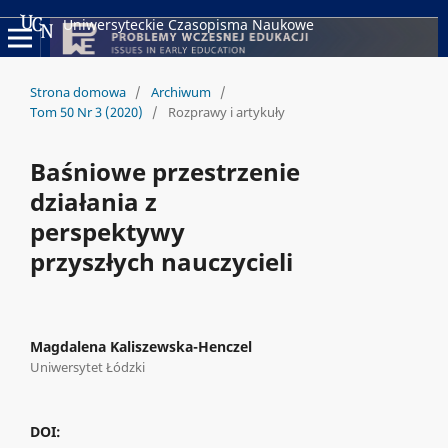
Uniwersyteckie Czasopisma Naukowe
Strona domowa
/
Archiwum
/
Tom 50 Nr 3 (2020)
/
Rozprawy i artykuły
Baśniowe przestrzenie
działania z
perspektywy
przyszłych nauczycieli
Magdalena Kaliszewska-Henczel
Uniwersytet Łódzki
DOI: